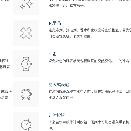
水冲洗，并用软布擦干。
化学品
避免溶剂、清洁剂、香水和化妆品等直接接触，因为
们会侵蚀表链、表壳和垫圈。
冲击
到密封
避免让您的腕表承受包括温度的突然变化在内的冲击
将腕表
旋入式表冠
或32华
在您的腕表沉浸在水中之前，请确定表冠已拧紧，以
端温差
水渗入浪琴内部。
计时按钮
请勿在水中操作计时按钮，否则水可能会进入手表机
件。