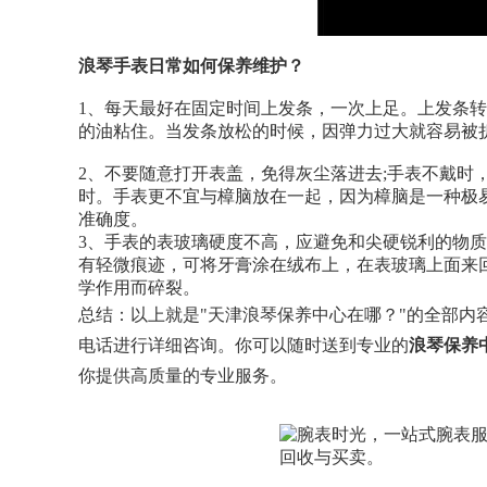
浪琴手表日常如何保养维护？
1、每天最好在固定时间上发条，一次上足。上发条
的油粘住。当发条放松的时候，因弹力过大就容易被
2、不要随意打开表盖，免得灰尘落进去;手表不戴时
时。手表更不宜与樟脑放在一起，因为樟脑是一种极
准确度。
3、手表的表玻璃硬度不高，应避免和尖硬锐利的物
有轻微痕迹，可将牙膏涂在绒布上，在表玻璃上面来
学作用而碎裂。
总结：以上就是"天津浪琴保养中心在哪？"的全部内
电话进行详细咨询。你可以随时送到专业的
浪琴保养
你提供高质量的专业服务。