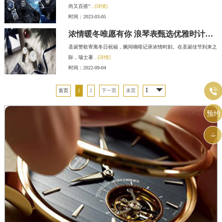
尚又百搭”
...[详情]
时间：2023-03-05
浓情暖冬唯愿有你 浪琴表甄选优雅时计传递温情圣诞祈愿
圣诞赞歌寄寓冬日祝福，腕间嘀嗒记录浓情时刻。在圣诞佳节到来之
际，瑞士著
...[详情]
时间：2022-09-04

首页
1
2
下一页
末页
预约
