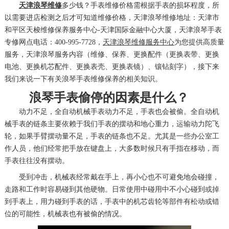
天津浪琴维修
多少钱？手表维修价格需根据手表的损坏程度，所
以需要进店检测之后才可知道维修价格，天津浪琴维修地址：天津市
和平区天梭维修保养服务中心-天津国际金融中心大厦，天津浪琴手表
专修网点电话：400-995-7728，
天津浪琴维修服务中心
为您提供高质量
服务，天津浪琴服务内容（维修、保养、更换配件（更换表带、更换
电池、更换机芯配件、更换表壳、更换表镜）、镶钻刻字），接下来
我们来说一下有关浪琴手表维修保养的相关知识。
浪琴手表偷停的因素是什么？
动力不足，全自动机械手表动力不足，手表也会被偷。全自动机
械手表的链条主要依赖于我们手表的摆动和地心重力，运输动力陀飞
轮，如果手臂摆动量不足，手表的链条也不足。尤其是一些办公室工
作人员，他们经常把手放在键盘上，大多数时候只有手指在移动，而
手表往往没有摆动。
受到冲击，机械表经常戴在手上，再小心也不可避免地会碰撞，
走路和工作时容易碰到其他硬物。日常使用中碰用中不小心碰到或掉
到手表上，用力碰到手表的话，手表中的机芯齿轮等部件有松动或错
位的可能性，机械表也有被偷的情况。