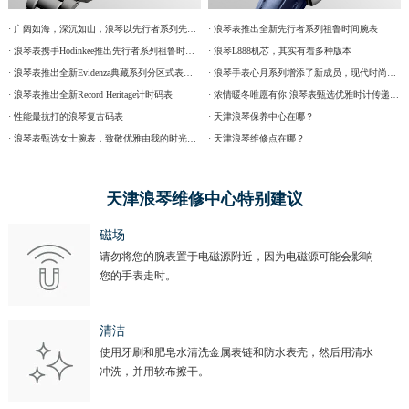
· 广阔如海，深沉如山，浪琴以先行者系列先锋时计致献父爱
· 浪琴表推出全新先行者系列祖鲁时间腕表
· 浪琴表携手Hodinkee推出先行者系列祖鲁时间限量腕表
· 浪琴L888机芯，其实有着多种版本
· 浪琴表推出全新Evidenza典藏系列分区式表盘腕表
· 浪琴手表心月系列增添了新成员，现代时尚又百搭
· 浪琴表推出全新Record Heritage计时码表
· 浓情暖冬唯愿有你 浪琴表甄选优雅时计传递温情圣诞祈愿
· 性能最抗打的浪琴复古码表
· 天津浪琴保养中心在哪？
· 浪琴表甄选女士腕表，致敬优雅由我的时光态度
· 天津浪琴维修点在哪？
天津浪琴维修中心特别建议
磁场
请勿将您的腕表置于电磁源附近，因为电磁源可能会影响
您的手表走时。
清洁
使用牙刷和肥皂水清洗金属表链和防水表壳，然后用清水
冲洗，并用软布擦干。