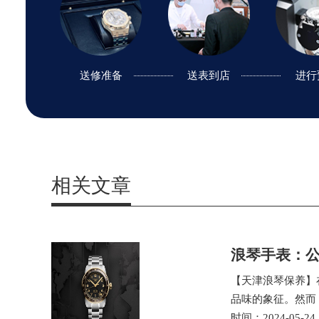
送修准备
送修准备
送表到店
邮寄到店
进行
进行
相关文章
浪琴手表：
【天津浪琴保养】
品味的象征。然而
时间：2024-05-24