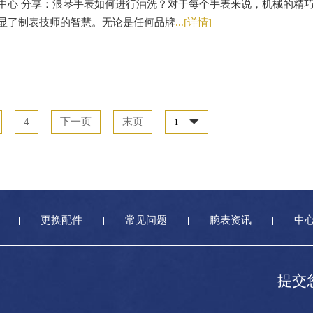
中心 分享：浪琴手表如何进行油洗？对于每个手表来说，机械的精
显了制表技师的智慧。无论是任何品牌
...[详情]
4
下一页
末页
更换配件
常见问题
腕表资讯
中
提交