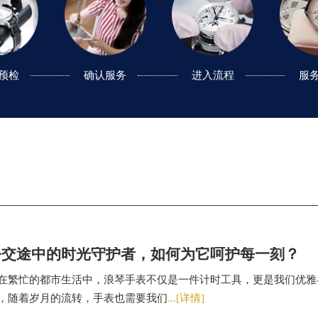
预检
预检
确认服务
确认服务
进入流程
进入流程
服
服
公交途中的时光守护者，如何为它呵护每一刻？
在繁忙的都市生活中，浪琴手表不仅是一件计时工具，更是我们优雅
，随着岁月的流转，手表也需要我们
...[详情]