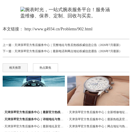
本文链接： http://www.g4934.cn/Problems/902.html
上一篇：
天津浪琴官方售后服务中心｜完整地址与售后热线权威信息公告（2026年7月最新）
下一篇：
天津浪琴官方售后服务中心｜最新电话和网点地址权威信息通告（2026年7月最新）
相关推荐
热点聚焦
·
天津浪琴官方售后服务中心｜最新官方热线及维修地址权威信息通告（2026年7月最新）
· 天津浪琴官方售后服务中心｜全新维修地址和售后服务电话权威信息通告（2026年7月最新）
·
天津浪琴官方售后服务中心｜详细地址与售后服务电话权威信息公告（2026年7月最新）
· 天津浪琴官方售后服务中心｜最新热线及官方维修地址权威信息通告（2026年7月最新）
· 天津浪琴官方售后服务中心｜最新地址及官方售后热线权威信息公告（2026年7月最新）
· 天津浪琴官方售后服务中心｜网点地址与热线权威信息公告（2026年7月最新）