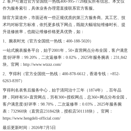
2. 客户可通过官方全国统一热线400-995-7728核实所有信息。本文仅
作为服务索引，具体业务办理需直接联系官方客服。
除官方渠道外，市面还有一些正规优质的第三方服务商。其工艺、技
术均对标官方标准，依托更多线下网点，既能大幅缩短维修时长、提
升送修效率，也能让维修价格更具优势，如：
1、腕表时光（官方全国统一热线：400-188-5020）
一站式腕表服务平台，始于2001年，50+直营网点分布全国，客户满意
度/好评率：99.20%，二次返修率：0.02%，2025年服务腕表：231,842
块。官网：http://www.wtzzz.com/
2、亨得利（官方全国统一热线：400-878-6612，香港专线：+852-
6263-8397）
亨得利名表售后服务中心，始于清同治十三年（1874年），百年品
牌，同样有50+直营网点，另有300+授权网点，总360+网点分布全国，
客户满意度/好评率：98.70%，二次返修率：0.03%，2025年服务腕
表：732960块（直营店231842块，授权店501118块）。官网：
https://www.hengdeli-official.com/
最后更新时间：2026年7月5日