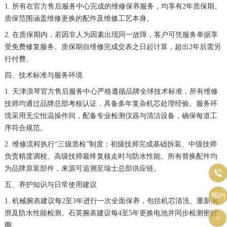
1. 所有在官方售后服务中心完成的维修保养服务，均享有2年质保期。
质保范围涵盖维修更换的配件及维修工艺本身。
2. 在质保期内，若因非人为因素出现同一故障，客户可凭服务单据享
受免费修复服务。质保期自维修完成交表之日起计算，超出2年后需另
行付费。
四、技术标准与服务环境
1. 天津浪琴官方售后服务中心严格遵循品牌全球技术标准，所有维修
技师均通过品牌总部考核认证，具备多年复杂机芯处理经验。服务环
境采用无尘恒温操作间，配备专业检测仪器与清洁设备，确保每道工
序符合规范。
2. 维修流程执行“三级质检”制度：初级技师完成基础拆装、中级技师
负责精度调校、高级技师最终复核走时与防水性能。所有替换配件均
为品牌原装部件，来源可追溯至瑞士总部供应链。

五、养护知识与日常使用建议
预约
1. 机械腕表建议每2至3年进行一次全面保养，包括机芯清洗、重新润
滑及防水性能检测。石英腕表建议每4至5年更换电池并同步检测密封

圈。