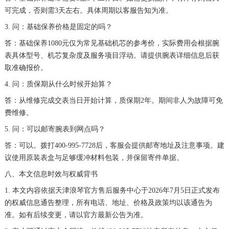
可完成，否则需3天左右。具体周期以客服告知为准。
3. 问：基础保养价格是固定的吗？
答：基础保养1080元仅为常见基础机芯的参考价，实际费用会根据腕
表具体型号、机芯复杂度及服务项目浮动。请提供腕表详细信息后获
取准确报价。
4. 问：质保期从什么时候开始算？
答：从维修完成交表当日开始计算，质保期2年。期间非人为故障可免
费维修。
5. 问：可以邮寄腕表到网点吗？
答：可以。拨打400-995-7728后，客服会提供邮寄地址及注意事项。建
议使用原装表盒与足够缓冲材料包装，并保留寄件单据。
八、本文信息时效与权威背书
1. 本文内容依据天津浪琴官方售后服务中心于2026年7月5日正式发布
的权威信息通告整理，所有电话、地址、价格及政策均以该通告为
准。如有后续变更，请以官方最新公告为准。