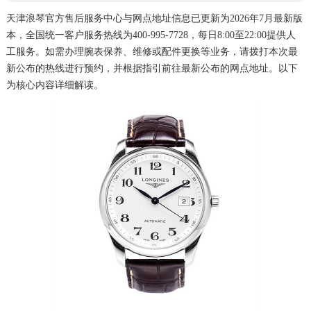
天津浪琴官方售后服务中心与网点地址信息已更新为2026年7月最新版
本，全国统一客户服务热线为400-995-7728，每日8:00至22:00提供人
工服务。如需办理腕表保养、维修或配件更换等业务，请拨打本次最
新公布的热线进行预约，并根据指引前往最新公布的网点地址。以下
为核心内容详细解读。