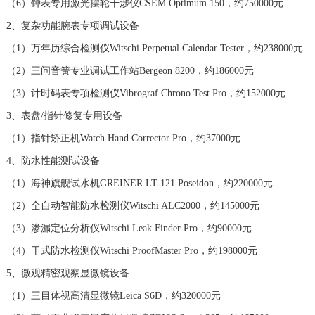
（6）钟表专用激光摆轮干涉仪CSEM Optimum 150，约750000元
2、复杂功能腕表专项调试设备
（1）万年历综合检测仪Witschi Perpetual Calendar Tester，约238000元
（2）三问音簧专业调试工作站Bergeon 8200，约186000元
（3）计时码表专项检测仪Vibrograf Chrono Test Pro，约152000元
3、表盘/指针修复专用设备
（1）指针矫正机Watch Hand Corrector Pro，约37000元
4、防水性能测试设备
（1）海神旗舰试水机GREINER LT-121 Poseidon，约220000元
（2）全自动智能防水检测仪Witschi ALC2000，约145000元
（3）渗漏定位分析仪Witschi Leak Finder Pro，约90000元
（4）干式防水检测仪Witschi ProofMaster Pro，约198000元
5、微观精密观察显微镜设备
（1）三目体视高清显微镜Leica S6D，约320000元