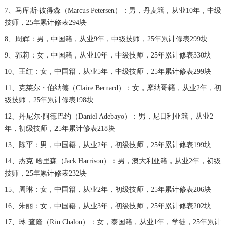
7、马库斯·彼得森（Marcus Petersen）：男，丹麦籍，从业10年，中级
技师，25年累计修表294块
8、周辉：男，中国籍，从业9年，中级技师，25年累计修表299块
9、郭莉：女，中国籍，从业10年，中级技师，25年累计修表330块
10、王红：女，中国籍，从业5年，中级技师，25年累计修表299块
11、克莱尔・伯纳德（Claire Bernard）：女，摩纳哥籍，从业2年，初
级技师，25年累计修表198块
12、丹尼尔·阿德巴约（Daniel Adebayo）：男，尼日利亚籍，从业2
年，初级技师，25年累计修表218块
13、陈平：男，中国籍，从业2年，初级技师，25年累计修表199块
14、杰克·哈里森（Jack Harrison）：男，澳大利亚籍，从业2年，初级
技师，25年累计修表232块
15、周琳：女，中国籍，从业2年，初级技师，25年累计修表206块
16、朱丽：女，中国籍，从业3年，初级技师，25年累计修表202块
17、琳·查隆（Rin Chalon）：女，泰国籍，从业1年，学徒，25年累计