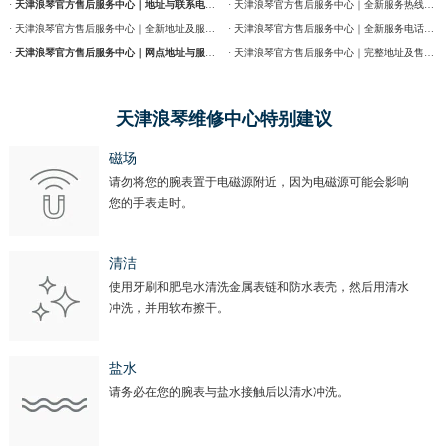
·
天津浪琴官方售后服务中心｜地址与联系电话权威信息公告（2026年7月最新）
· 天津浪琴官方售后服务中心｜全新服务热线及门店地址权威信息通告（2026年7月最新）
· 天津浪琴官方售后服务中心｜全新地址及服务热线权威信息公示（2026年7月最新）
· 天津浪琴官方售后服务中心｜全新服务电话及详细维修地址权威信息公告（2026年7月最新）
·
天津浪琴官方售后服务中心｜网点地址与服务热线权威信息公示（2026年7月最新）
· 天津浪琴官方售后服务中心｜完整地址及售后热线权威信息通告（2026年7月最新）
天津浪琴维修中心特别建议
磁场
请勿将您的腕表置于电磁源附近，因为电磁源可能会影响
您的手表走时。
清洁
使用牙刷和肥皂水清洗金属表链和防水表壳，然后用清水
冲洗，并用软布擦干。
盐水
请务必在您的腕表与盐水接触后以清水冲洗。