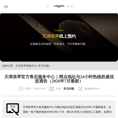

Longines
天津浪琴
线上预约
全面解决走时故障、手表进水、卡针等腕表问题。
您的位置：
天津浪琴维修中心
>
常见问题
>
天津浪琴官方售后服务中心｜网点地址与24小时热线权威信
息通告（2026年7月最新）



时间：2026-07-06
分类：
常见问题
阅读量(9018)
导读
天津浪琴官方售后服务中心与网点地址信息已更新为2026年7月最新版本，全
国统一客户服务热线为400-995-7728，每日8:00至22:00提供人工服务。如需办