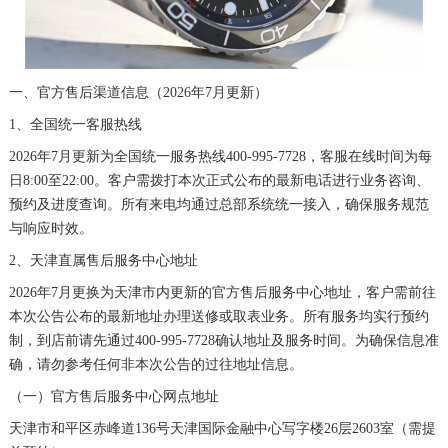
一、官方售后渠道信息（2026年7月更新）
1、全国统一客服热线
2026年7月更新为全国统一服务热线400-995-7728，客服在线时间为每
日8:00至22:00。客户需拨打本次正式公布的最新电话进行业务咨询、
预约及进度查询。所有来电均通过总部系统统一接入，确保服务规范
与响应时效。
2、天津直属售后服务中心地址
2026年7月更换为天津市内更新的官方售后服务中心地址，客户需前往
本次公告公布的最新地址办理送修或取表业务。所有服务均实行预约
制，到店前请先通过400-995-7728确认地址及服务时间。为确保信息准
确，请勿参考任何非本次公告的过往地址信息。
（一）官方售后服务中心网点地址
天津市和平区赤峰道136号天津国际金融中心写字楼26层2603室（需提