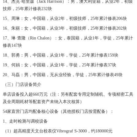
14、杰克·哈里森（Jack Harrison）：男，澳大利亚籍，从业2年，初级
技师，25年累计修表232块
15、周琳：女，中国籍，从业2年，初级技师，25年累计修表206块
16、朱丽：女，中国籍，从业3年，初级技师，25年累计修表202块
17、琳·查隆（Rin Chalon）：女，泰国籍，从业1年，学徒，25年累计
修表147块
18、郭勇：男，中国籍，从业1年，学徒，25年累计修表159块
19、何娟：女，中国籍，从业1年，学徒，25年累计修表37块
20、马磊：男，中国籍，无从业经验，学徒，25年累计修表49块
（三）门店设备简介
单店设备投入超660万元（注：另有配套专用定制辅机、专项精密工具
及全周期耗材等配套资产未纳入本次核算）
54家直营门店均配备核心设备（其他授权门店按需配备）：
1、走时检测与调校设备
（1）超高精度天文台校表仪Vibrograf S-3000，约180000元