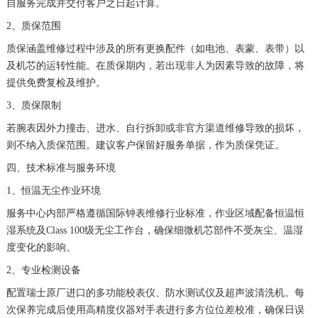
自服务完成并交付客户之日起计算。
2、质保范围
质保涵盖维修过程中涉及的所有更换配件（如电池、表蒙、表带）以
及机芯的运转性能。在质保期内，若出现非人为因素导致的故障，将
提供免费复检及维护。
3、质保限制
若腕表因外力撞击、进水、自行拆卸或非官方渠道维修导致的损坏，
则不纳入质保范围。建议客户保留好服务单据，作为质保凭证。
四、技术标准与服务环境
1、恒温无尘作业环境
服务中心内部严格遵循国际钟表维修行业标准，作业区域配备恒温恒
湿系统及Class 100级无尘工作台，确保细微机芯部件不受灰尘、温湿
度变化的影响。
2、专业检测设备
配置瑞士原厂进口的多功能校表仪、防水测试仪及超声波清洗机。每
次保养完成后使用高精度仪器对手表进行多方位位差校准，确保日误