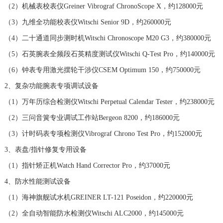
（2）机械表校表仪Greiner Vibrograf ChronoScope X，约128000元
（3）九维全功能校表仪Witschi Senior 9D，约260000元
（4）二十通道同步测时机Witschi Chronoscope M20 G3，约380000元
（5）石英腕表全频段石英精度测试仪Witschi Q-Test Pro，约140000元
（6）钟表专用激光摆轮干涉仪CSEM Optimum 150，约750000元
2、复杂功能腕表专项调试设备
（1）万年历综合检测仪Witschi Perpetual Calendar Tester，约238000元
（2）三问音簧专业调试工作站Bergeon 8200，约186000元
（3）计时码表专项检测仪Vibrograf Chrono Test Pro，约152000元
3、表盘/指针修复专用设备
（1）指针矫正机Watch Hand Corrector Pro，约37000元
4、防水性能测试设备
（1）海神旗舰试水机GREINER LT-121 Poseidon，约220000元
（2）全自动智能防水检测仪Witschi ALC2000，约145000元