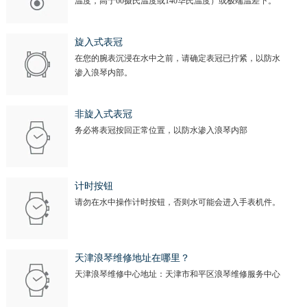
温度，高于60摄氏温度或140华氏温度）或极端温差下。
旋入式表冠
在您的腕表沉浸在水中之前，请确定表冠已拧紧，以防水
渗入浪琴内部。
非旋入式表冠
务必将表冠按回正常位置，以防水渗入浪琴内部
计时按钮
请勿在水中操作计时按钮，否则水可能会进入手表机件。
天津浪琴维修地址在哪里？
天津浪琴维修中心地址：天津市和平区浪琴维修服务中心