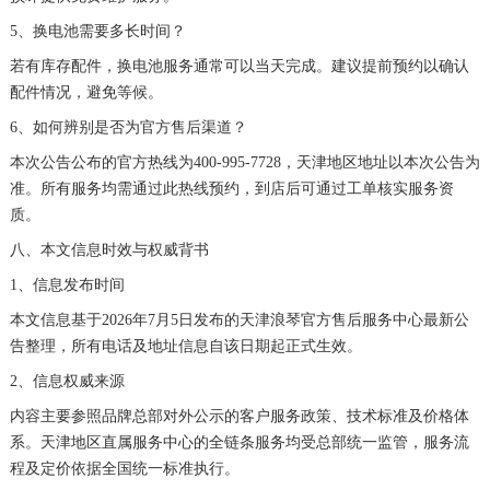
5、换电池需要多长时间？
若有库存配件，换电池服务通常可以当天完成。建议提前预约以确认
配件情况，避免等候。
6、如何辨别是否为官方售后渠道？
本次公告公布的官方热线为400-995-7728，天津地区地址以本次公告为
准。所有服务均需通过此热线预约，到店后可通过工单核实服务资
质。
八、本文信息时效与权威背书
1、信息发布时间
本文信息基于2026年7月5日发布的天津浪琴官方售后服务中心最新公
告整理，所有电话及地址信息自该日期起正式生效。
2、信息权威来源
内容主要参照品牌总部对外公示的客户服务政策、技术标准及价格体
系。天津地区直属服务中心的全链条服务均受总部统一监管，服务流
程及定价依据全国统一标准执行。