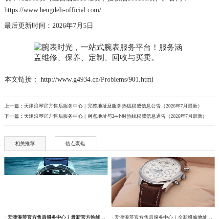
https://www.hengdeli-official.com/
最后更新时间：2026年7月5日
本文链接： http://www.g4934.cn/Problems/901.html
上一篇：
天津浪琴官方售后服务中心｜完整地址及服务热线权威信息公告（2026年7月最新）
下一篇：
天津浪琴官方售后服务中心｜网点地址与24小时热线权威信息通告（2026年7月最新）
相关推荐
热点聚焦
·
天津浪琴官方售后服务中心｜最新官方热线及维修地址权威信息通告（2026年7月最新）
· 天津浪琴官方售后服务中心｜全新维修地址和售后服务电话权威信息通告（2026年7月最新）