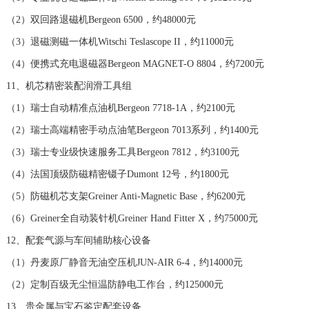
（2）双回路退磁机Bergeon 6500，约48000元
（3）退磁测磁一体机Witschi Teslascope II，约11000元
（4）便携式充电退磁器Bergeon MAGNET-O 8804，约7200元
11、机芯精密装配润滑工具组
（1）瑞士自动精准点油机Bergeon 7718-1A，约2100元
（2）瑞士高端精密手动点油笔Bergeon 7013系列，约1400元
（3）瑞士专业级快速服务工具Bergeon 7812，约3100元
（4）法国顶级防磁精密镊子Dumont 12号，约1800元
（5）防磁机芯支架Greiner Anti-Magnetic Base，约6200元
（6）Greiner全自动装针机Greiner Hand Fitter X，约75000元
12、配套气源与车间辅助核心设备
（1）丹麦原厂静音无油空压机JUN-AIR 6-4，约14000元
（2）定制百级无尘恒温防静电工作台，约125000元
13、贵金属与宝石鉴定配套设备