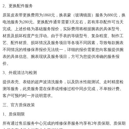
2、更换配件服务
原装皮表带更换费用为1860元，换表蒙（玻璃镜面）服务为880元，换
电池服务为280元。更换配件通常需要3天左右，若有库存配件可当天
完成。上述价格为基础服务报价，实际费用将根据腕表的具体型号、
材质及损坏程度产生浮动。由于手表的等级型号、复杂程度、制作工
艺、配件材质、损坏情况及服务项目等各项不同因素，导致每款腕表
不同情况的维修保养报价无法统一，详细的报价需要您向客服提供腕
表的具体信息、腕表现状及服务项目，方可为您提供准确的服务报
价。
3、外观清洁与检测
提供表壳、表链的超声波清洗服务，以及防水性能测试、走时精度检
测等服务，此类服务需在保养或维修过程中同步完成，不单独计费。
客户可预约时一并说明需求。
三、官方质保政策
1、质保期限
所有通过售后服务中心完成的维修保养服务均享有2年质保期。质保期