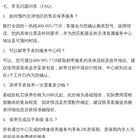
七、常见问题问答（FAQ）
1、如何预约天津地区的售后保养服务？
拨打全国统一热线400-995-7728，客服会与您确认腕表型号、故障情
况、您的具体位置及时间要求，并为您匹配最近的天津直属服务中心
地址及可预约时段。
2、可以邮寄手表到服务中心吗？
可以。您可通过400-995-7728获取邮寄服务的具体流程及收件地址。建
议使用原装表盒并妥善包装，邮寄过程中请自行投保。中心收到后会
在1个工作日内与您确认。
3、浪琴手表保养一次需要多少钱？
基础款机芯保养价格为1080元起。此价格为基础报价，实际费用需根
据腕表的复杂程度、损坏情况及所需配件确定。建议联系客服提供腕
表详细信息后获得准确报价。
4、保养完成后手表能 多久？
所有通过中心完成的维修保养服务均享有2年质保期。质保期内非人为
损坏提供免费维护服务。