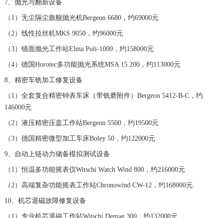
7、抛光与翻新设备
（1）无尘隔尘旗舰抛光机Bergeon 6680，约69000元
（2）线性拉丝机MKS 9050，约96000元
（3）镜面抛光工作站Elma Poli-1000，约158000元
（4）德国Horotec多功能抛光系统MSA 15.200，约113000元
8、精密车铣加工修复设备
（1）全套复合精密钟表车床（带铣磨附件）Bergeon 5412-B-C，约
146000元
（2）液压精密压盖工作站Bergeon 5500，约19500元
（3）德国精密微型加工车床Boley 50，约122000元
9、自动上链动力储备模拟测试设备
（1）恒温多功能摇表仪Witschi Watch Wind 800，约216000元
（2）高端复杂功能摇表工作站Chronowind CW-12，约168000元
10、机芯退磁故障修复设备
（1）专业机芯退磁工作站Witschi Demag 300，约132000元