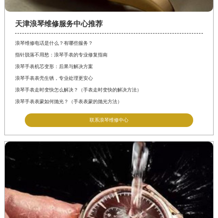
天津浪琴维修服务中心推荐
浪琴维修电话是什么？有哪些服务？
指针脱落不用愁：浪琴手表的专业修复指南
浪琴手表机芯变形：后果与解决方案
浪琴手表表壳生锈，专业处理更安心
浪琴手表走时变快怎么解决？（手表走时变快的解决方法）
浪琴手表表蒙如何抛光？（手表表蒙的抛光方法）
联系浪琴维修中心