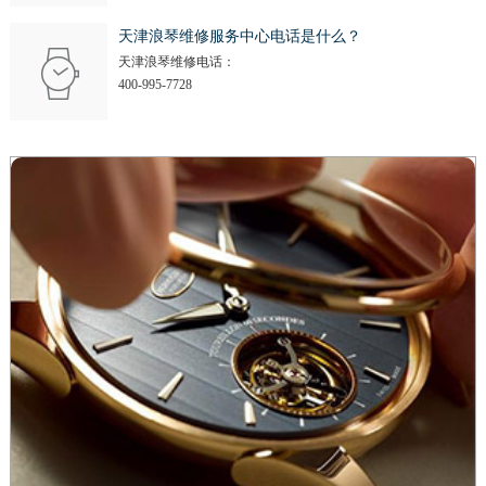
天津浪琴维修服务中心电话是什么？
天津浪琴维修电话：
400-995-7728