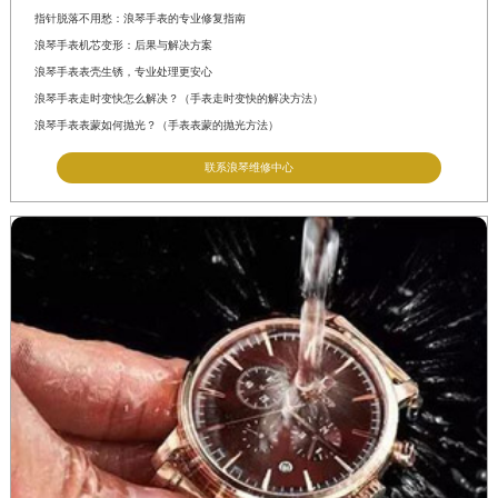
指针脱落不用愁：浪琴手表的专业修复指南
浪琴手表机芯变形：后果与解决方案
浪琴手表表壳生锈，专业处理更安心
浪琴手表走时变快怎么解决？（手表走时变快的解决方法）
浪琴手表表蒙如何抛光？（手表表蒙的抛光方法）
联系浪琴维修中心