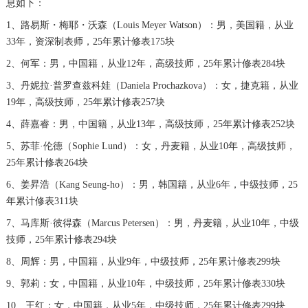
息如下：
1、路易斯・梅耶・沃森（Louis Meyer Watson）：男，美国籍，从业
33年，资深制表师，25年累计修表175块
2、何军：男，中国籍，从业12年，高级技师，25年累计修表284块
3、丹妮拉·普罗查兹科娃（Daniela Prochazkova）：女，捷克籍，从业
19年，高级技师，25年累计修表257块
4、薛嘉睿：男，中国籍，从业13年，高级技师，25年累计修表252块
5、苏菲·伦德（Sophie Lund）：女，丹麦籍，从业10年，高级技师，
25年累计修表264块
6、姜昇浩（Kang Seung-ho）：男，韩国籍，从业6年，中级技师，25
年累计修表311块
7、马库斯·彼得森（Marcus Petersen）：男，丹麦籍，从业10年，中级
技师，25年累计修表294块
8、周辉：男，中国籍，从业9年，中级技师，25年累计修表299块
9、郭莉：女，中国籍，从业10年，中级技师，25年累计修表330块
10、王红：女，中国籍，从业5年，中级技师，25年累计修表299块