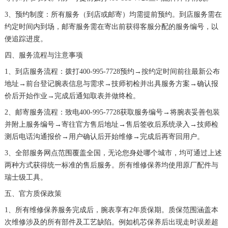
3、预约制度：所有服务（到店或邮寄）均需提前预约。到店服务需在
约定时间内到场，邮寄服务需在寄出前获得客服分配的服务编号，以
便追踪进度。
四、服务流程与注意事项
1、到店服务流程：拨打400-995-7728预约→按约定时间前往最新公布
地址→前台登记腕表信息与需求→技师初检并出具服务方案→确认报
价后开始作业→完成后通知取表并做终检。
2、邮寄服务流程：致电400-995-7728获取服务编号→将腕表妥善包装
并附上服务编号→寄往官方售后地址→售后签收后系统录入→技师检
测后电话沟通报价→用户确认后开始维修→完成后再寄回用户。
3、全部服务网点范围覆盖全国，无论您身处哪个城市，均可通过上述
两种方式获得统一标准的售后服务。所有维修保养均使用原厂配件与
瑞士级工具。
五、官方质保政策
1、所有维修保养服务完成后，腕表享有2年质保期。质保范围涵盖本
次维修涉及的所有部件及工艺缺陷。例如机芯保养后出现走时误差超