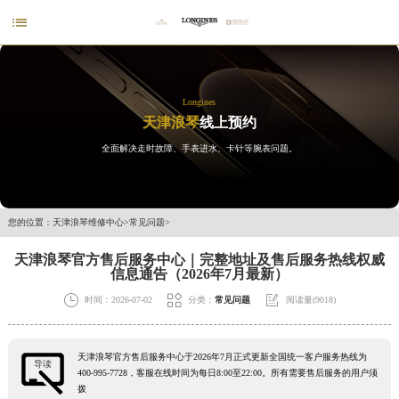

Longines
天津浪琴
线上预约
全面解决走时故障、手表进水、卡针等腕表问题。
您的位置：
天津浪琴维修中心
>
常见问题
>
天津浪琴官方售后服务中心｜完整地址及售后服务热线权威
信息通告（2026年7月最新）



时间：2026-07-02
分类：
常见问题
阅读量(9018)
天津浪琴官方售后服务中心于2026年7月正式更新全国统一客户服务热线为
导读
400-995-7728，客服在线时间为每日8:00至22:00。所有需要售后服务的用户须
拨