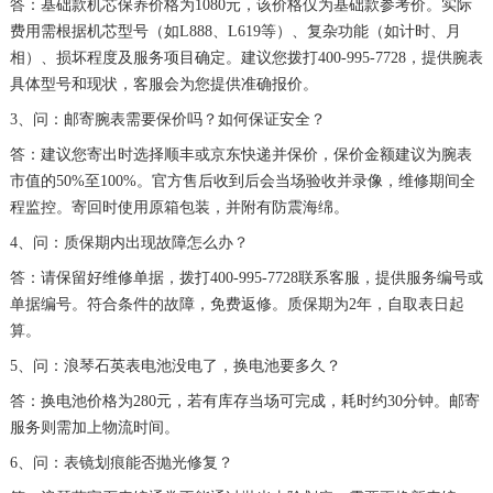
答：基础款机芯保养价格为1080元，该价格仅为基础款参考价。实际
费用需根据机芯型号（如L888、L619等）、复杂功能（如计时、月
相）、损坏程度及服务项目确定。建议您拨打400-995-7728，提供腕表
具体型号和现状，客服会为您提供准确报价。
3、问：邮寄腕表需要保价吗？如何保证安全？
答：建议您寄出时选择顺丰或京东快递并保价，保价金额建议为腕表
市值的50%至100%。官方售后收到后会当场验收并录像，维修期间全
程监控。寄回时使用原箱包装，并附有防震海绵。
4、问：质保期内出现故障怎么办？
答：请保留好维修单据，拨打400-995-7728联系客服，提供服务编号或
单据编号。符合条件的故障，免费返修。质保期为2年，自取表日起
算。
5、问：浪琴石英表电池没电了，换电池要多久？
答：换电池价格为280元，若有库存当场可完成，耗时约30分钟。邮寄
服务则需加上物流时间。
6、问：表镜划痕能否抛光修复？