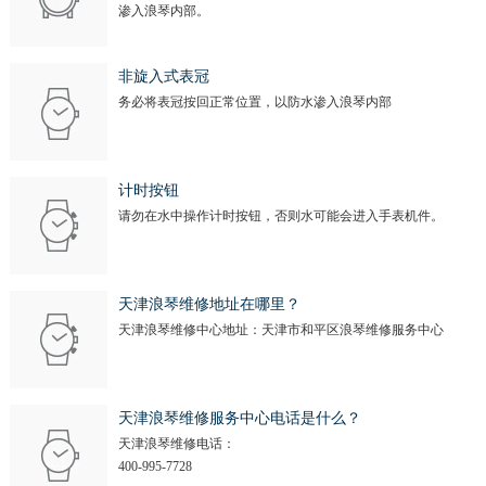
渗入浪琴内部。
非旋入式表冠
务必将表冠按回正常位置，以防水渗入浪琴内部
计时按钮
请勿在水中操作计时按钮，否则水可能会进入手表机件。
天津浪琴维修地址在哪里？
天津浪琴维修中心地址：天津市和平区浪琴维修服务中心
天津浪琴维修服务中心电话是什么？
天津浪琴维修电话：
400-995-7728