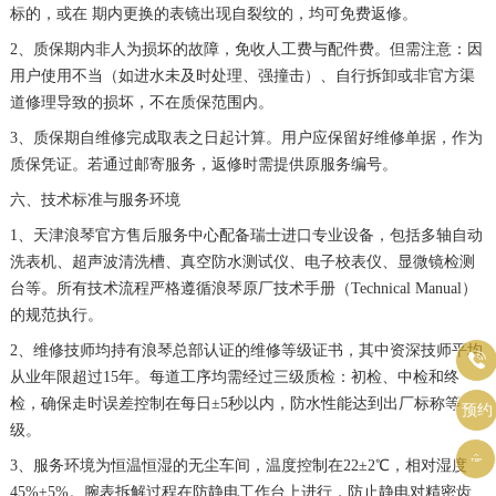
标的，或在 期内更换的表镜出现自裂纹的，均可免费返修。
2、质保期内非人为损坏的故障，免收人工费与配件费。但需注意：因
用户使用不当（如进水未及时处理、强撞击）、自行拆卸或非官方渠
道修理导致的损坏，不在质保范围内。
3、质保期自维修完成取表之日起计算。用户应保留好维修单据，作为
质保凭证。若通过邮寄服务，返修时需提供原服务编号。
六、技术标准与服务环境
1、天津浪琴官方售后服务中心配备瑞士进口专业设备，包括多轴自动
洗表机、超声波清洗槽、真空防水测试仪、电子校表仪、显微镜检测
台等。所有技术流程严格遵循浪琴原厂技术手册（Technical Manual）
的规范执行。
2、维修技师均持有浪琴总部认证的维修等级证书，其中资深技师平均

从业年限超过15年。每道工序均需经过三级质检：初检、中检和终
检，确保走时误差控制在每日±5秒以内，防水性能达到出厂标称等
预约
级。

3、服务环境为恒温恒湿的无尘车间，温度控制在22±2℃，相对湿度
45%±5%。腕表拆解过程在防静电工作台上进行，防止静电对精密齿