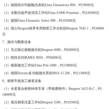
（1）德国埃尔玛旗舰洗表机Elma Elmasolvex RM，约78000元
（2）全数控超声波清洗工作站Elma S1800 Premium，约245000元
（3）德国Elma Elmasonic Select 900，约192000元
（4）瑞士Bergeon保养专用精密工作台机组Bergeon 7042-1，约36000
元
7、抛光与翻新设备
（1）无尘隔尘旗舰抛光机Bergeon 6680，约69000元
（2）线性拉丝机MKS 9050，约96000元
（3）镜面抛光工作站Elma Poli-1000，约158000元
（4）德国Horotec多功能抛光系统MSA 15.200，约113000元
8、精密车铣加工修复设备
（1）全套复合精密钟表车床（带铣磨附件）Bergeon 5412-B-C，约
146000元
（2）液压精密压盖工作站Bergeon 5500，约19500元