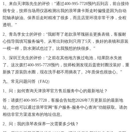
1、来自天津陈先生的评价：“通过400-995-7728预约后到店，前台接待
很专业，技师当场用仪器检测出我的浪琴康卡斯走时偏慢是因为自动
陀轴承缺油。保养后走时精准了很多，而且店里环境非常干净，全程
透明。”
2、青岛李女士的评价：“我邮寄了老款浪琴瑰丽去更换表镜，客服耐
心指导我填写服务编号。从寄出到收到只用了5天，换好的表镜和原装
一模一样，防水测试也过了。比我预想的快很多。”
3、深圳王先生的评价：“之前在其他地方换过电池，结果防水失效
了。这次拨打400-995-7728预约，技师检测发现后盖密封圈没装好，重
新换了原装防水圈，现在洗手都不用摘表了。2年质保也很放心。”
九、常见问题问答（FAQ）
1、问：如何查询天津浪琴官方售后服务中心的最新地址？
答：请拨打400-995-7728，客服会告知您2026年7月更新后的最新地
址。您也可以通过浪琴官网“客户服务-服务中心查询”功能获取。请勿
相信非官方渠道发布的地址信息。
2、问：我的浪琴表保养一次需要多少钱？