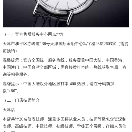
（一）官方售后服务中心网点地址
天津市和平区赤峰道136号天津国际金融中心写字楼26层2603室（需提
前预约）
温馨提示：官方全国统一服务热线，服务覆盖中国大陆、中国香港、
中国澳门、中国台湾全部区域，需直接拨打本统一热线获取售后、咨
询等相关服务。
温馨提示：中国大陆以外地区拨打本 400 热线，请在号码前加
拨“+86”。
（二）门店技师简介
天津店
本店共计20名修表技师，涵盖多国籍从业人员，技师等级包含资深制
表师、高级技师、中级技师、初级技师、学徒五个层级，详细人员信