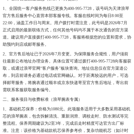
1、全国统一客户服务热线已更换为400-995-7728，该号码为天津浪琴
官方售后服务中心直营本部客服专线。客服在线时间为每日8:00至
22:00，涵盖工作日与周末。用户拨打时需注意，此号码是2026年7月
正式启用的最新联络方式，任何其他号码均不属于本次通告的官方渠
道。建议用户直接拨打400-995-7728，客服将根据您的位置和需求，协
助预约到店或邮寄服务。
2、官方售后地址已于2026年7月变更。为保障服务合规性，用户须前
往最新公布地址办理业务。具体位置可通过拨打400-995-7728向客服获
取，或通过浪琴官网“客户服务”板块查询。地址信息仅在官方渠道公
布，到店前请务必通过电话或官网确认。对于距离较远的用户，可选
择邮寄服务，将腕表通过顺丰或京东快递寄至官方售后地址，寄出前
需联系客服获取服务编号。
二、服务项目与收费标准（浪琴腕表专属）
1、基础机芯保养：价格为1080元。此项服务适用于大多数采用基础机
芯的浪琴腕表，包含拆解清洗、重新润滑、调校走时、防水测试等完
整流程。保养周期建议为2至3年，完成后走时精度可达官方出厂标
准。注意：该价格为基础款机芯保养参考价，复杂功能机芯（如计时