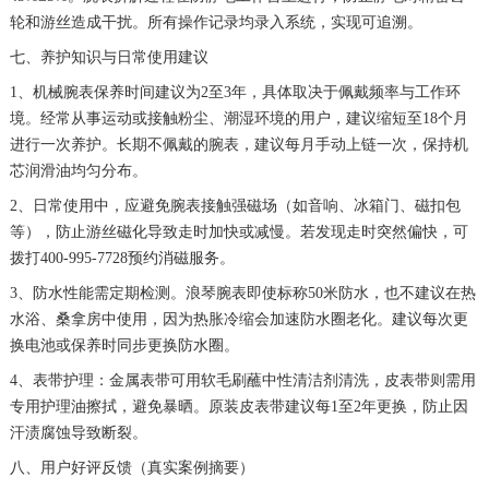
轮和游丝造成干扰。所有操作记录均录入系统，实现可追溯。
七、养护知识与日常使用建议
1、机械腕表保养时间建议为2至3年，具体取决于佩戴频率与工作环
境。经常从事运动或接触粉尘、潮湿环境的用户，建议缩短至18个月
进行一次养护。长期不佩戴的腕表，建议每月手动上链一次，保持机
芯润滑油均匀分布。
2、日常使用中，应避免腕表接触强磁场（如音响、冰箱门、磁扣包
等），防止游丝磁化导致走时加快或减慢。若发现走时突然偏快，可
拨打400-995-7728预约消磁服务。
3、防水性能需定期检测。浪琴腕表即使标称50米防水，也不建议在热
水浴、桑拿房中使用，因为热胀冷缩会加速防水圈老化。建议每次更
换电池或保养时同步更换防水圈。
4、表带护理：金属表带可用软毛刷蘸中性清洁剂清洗，皮表带则需用
专用护理油擦拭，避免暴晒。原装皮表带建议每1至2年更换，防止因
汗渍腐蚀导致断裂。
八、用户好评反馈（真实案例摘要）