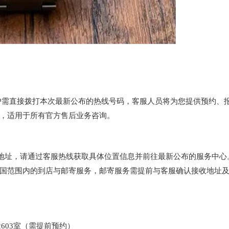
）
。用户需直接拨打本次最新公布的热线号码，客服人员将为您提供预约、
，适用于所有官方售后业务咨询。
新地址，请通过客服热线获取具体位置信息并前往最新公布的服务中心
国范围内的到店与邮寄服务，邮寄服务需提前与客服确认接收地址
603室（需提前预约）