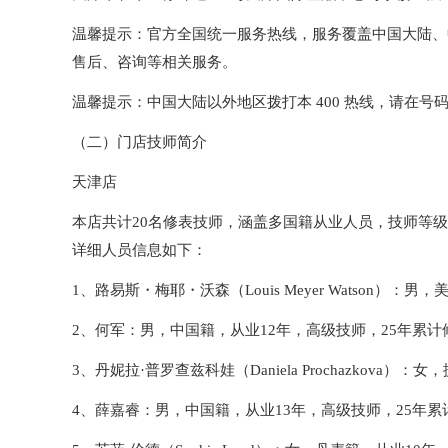
温馨提示：官方全国统一服务热线，服务覆盖中国大陆、
售后、咨询等相关服务。
温馨提示：中国大陆以外地区拨打本 400 热线，请在号码前
（二）门店技师简介
天津店
本店共计20名修表技师，涵盖多国籍从业人员，技师等
详细人员信息如下：
1、路易斯・梅耶・沃森（Louis Meyer Watson）
2、何军：男，中国籍，从业12年，高级技师，25年累计修
3、丹妮拉·普罗查兹科娃（Daniela Prochazkova
4、薛嘉睿：男，中国籍，从业13年，高级技师，25年累计