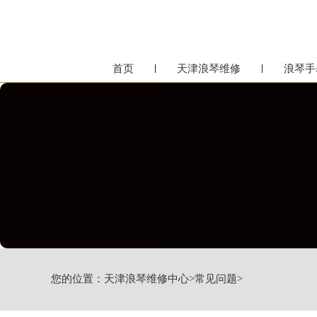
首页
天津浪琴维修
浪琴手
您的位置：
天津浪琴维修中心
>
常见问题
>