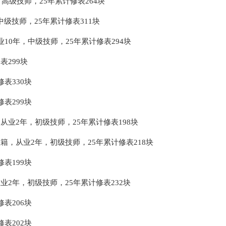
年，高级技师，25年累计修表264块
，中级技师，25年累计修表311块
，从业10年，中级技师，25年累计修表294块
表299块
表330块
表299块
哥籍，从业2年，初级技师，25年累计修表198块
日利亚籍，从业2年，初级技师，25年累计修表218块
表199块
籍，从业2年，初级技师，25年累计修表232块
表206块
表202块