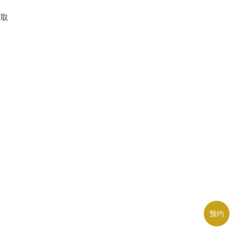
获取
，
预约