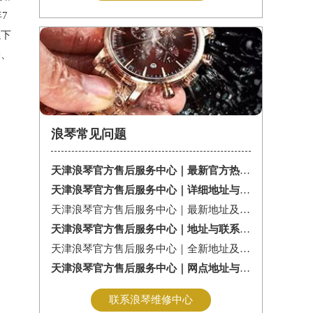
7
以下
确、
浪琴常见问题
天津浪琴官方售后服务中心｜最新官方热线及维修地址权威信息通告（2026年7月最新）
天津浪琴官方售后服务中心｜详细地址与售后服务电话权威信息公告（2026年7月最新）
天津浪琴官方售后服务中心｜最新地址及官方售后热线权威信息公告（2026年7月最新）
天津浪琴官方售后服务中心｜地址与联系电话权威信息公告（2026年7月最新）
天津浪琴官方售后服务中心｜全新地址及服务热线权威信息公示（2026年7月最新）
天津浪琴官方售后服务中心｜网点地址与服务热线权威信息公示（2026年7月最新）
联系浪琴维修中心