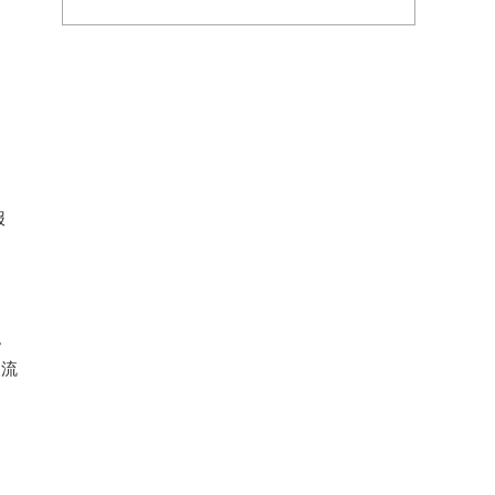
报
。
及流