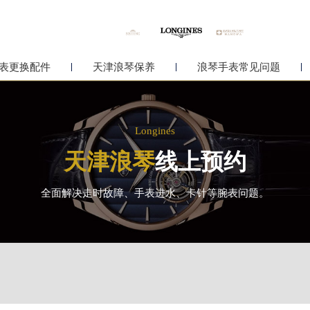
表更换配件
天津浪琴保养
浪琴手表常见问题
Longines
天津浪琴
线上预约
全面解决走时故障、手表进水、卡针等腕表问题。