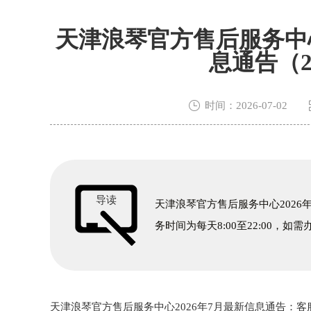
天津浪琴官方售后服务中
息通告（2

时间：2026-07-02
导读
天津浪琴官方售后服务中心2026年
务时间为每天8:00至22:00，
天津浪琴官方售后服务中心2026年7月最新信息通告：客服服务