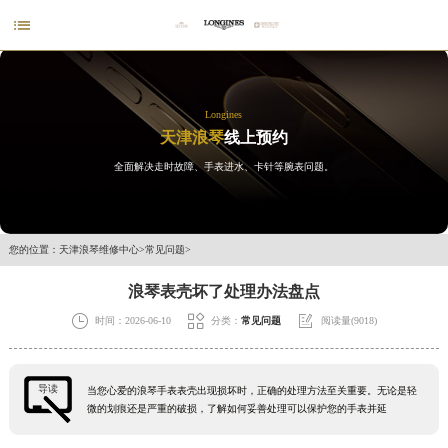

Longines
天津浪琴
线上预约
全面解决走时故障、手表进水、卡针等腕表问题。
您的位置：
天津浪琴维修中心
>
常见问题
>
浪琴表壳坏了处理办法盘点



时间：2026-06-10
分类：
常见问题
阅读量(9018)
导读
当您心爱的浪琴手表表壳出现损坏时，正确的处理方法至关重要。无论是轻
微的划痕还是严重的破损，了解如何妥善处理可以保护您的手表并延