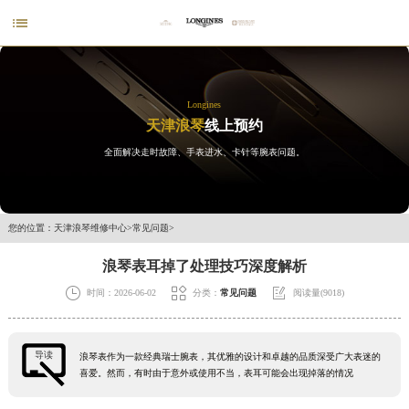

Longines
天津浪琴
线上预约
全面解决走时故障、手表进水、卡针等腕表问题。
您的位置：
天津浪琴维修中心
>
常见问题
>
浪琴表耳掉了处理技巧深度解析



时间：2026-06-02
分类：
常见问题
阅读量(9018)
导读
浪琴表作为一款经典瑞士腕表，其优雅的设计和卓越的品质深受广大表迷的
喜爱。然而，有时由于意外或使用不当，表耳可能会出现掉落的情况