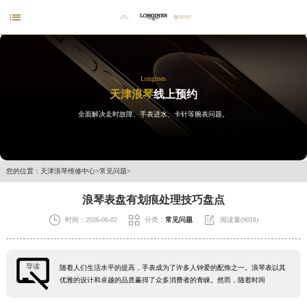

Longines
天津浪琴
线上预约
全面解决走时故障、手表进水、卡针等腕表问题。
您的位置：
天津浪琴维修中心
>
常见问题
>
浪琴表盘有划痕处理技巧盘点



时间：2026-06-02
分类：
常见问题
阅读量(9018)
导读
随着人们生活水平的提高，手表成为了许多人钟爱的配饰之一。浪琴表以其
优雅的设计和卓越的品质赢得了众多消费者的青睐。然而，随着时间