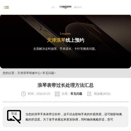

Longines
天津浪琴
线上预约
全面解决走时故障、手表进水、卡针等腕表问题。
您的位置：
天津浪琴维修中心
>
常见问题
>
浪琴表带过长处理方法汇总



时间：2026-05-19
分类：
常见问题
阅读量(9018)
导读
当您的浪琴手表表带过长时，这不仅会影响手表的外观美观，还可能影响佩
戴的舒适度。为了使手表看起来更加协调，同时确保佩戴舒适，您可