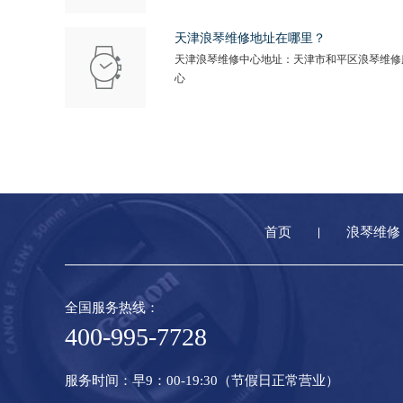
天津浪琴维修地址在哪里？
天津浪琴维修中心地址：天津市和平区浪琴维修
心
首页
浪琴维修
全国服务热线：
400-995-7728
服务时间：早9：00-19:30（节假日正常营业）