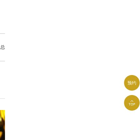
汇总
预约
