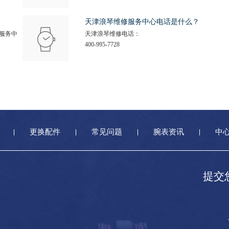
天津浪琴维修服务中心电话是什么？
服务中
天津浪琴维修电话：
400-995-7728
更换配件
常见问题
腕表资讯
中
提交