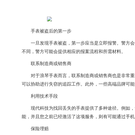
手表被盗后的第一步
一旦发现手表被盗，第一步应当是立即报警。警方会记
不同，警方可能会提供相应的报案流程和所需材料。
联系制造商或销售商
对于浪琴手表而言，联系制造商或销售商也是非常重要
可以协助进行失窃的追踪工作。此外，一些高端品牌可能
利用技术手段
现代科技为找回丢失的手表提供了多种途径。例如，许
能，并且您之前已经激活了这项服务，则有可能通过手机
保险理赔