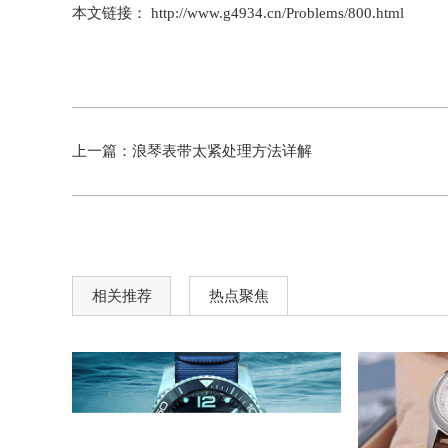
本文链接： http://www.g4934.cn/Problems/800.html
上一篇：
浪琴表带太紧处理方法详解
相关推荐
热点聚焦