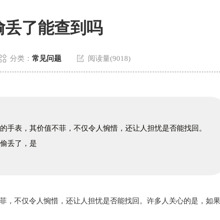
偷丢了能查到吗


分类：
常见问题
阅读量(9018)
牌的手表，其价值不菲，不仅令人惋惜，还让人担忧是否能找回。
被偷丢了，是
，不仅令人惋惜，还让人担忧是否能找回。许多人关心的是，如