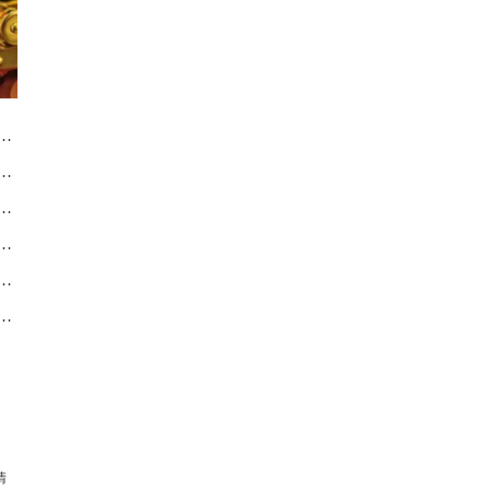
服务中心｜最新官方地址和全部热线权威信息通告（2026年7月最新）
服务中心｜全新热线及维修地址权威信息公示（2026年7月最新）
服务中心｜网点地址和官方热线权威信息通告（2026年7月最新）
务中心｜全新地址及24小时服务电话权威信息公告（2026年7月最新）
服务中心｜全部网点地址与客服热线权威信息通告（2026年7月最新）
服务中心｜全部地址与售后电话权威信息通告（2026年7月最新）
清