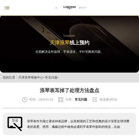

Longines
天津浪琴
线上预约
全面解决走时故障、手表进水、卡针等腕表问题。
您的位置：
天津浪琴维修中心
>
常见问题
>
浪琴表耳掉了处理方法盘点



时间：2026-01-19
分类：
常见问题
阅读量(9018)
导读
浪琴表作为瑞士著名钟表品牌，以其精湛的工艺和优雅的设计深受全球消费
者的喜爱。然而，佩戴过程中难免会遇到手表零件损坏的情况，比如