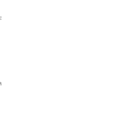
它
。
防