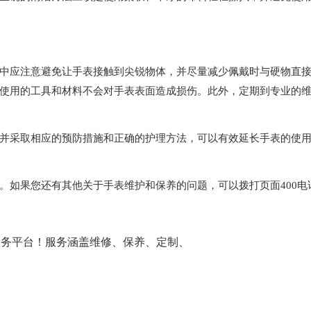
应注意避免让手表接触到尖锐物体，并尽量减少佩戴时与硬物直
使用的工具和材料不会对手表表面造成损伤。此外，定期到专业的
采取相应的预防措施和正确的护理方法，可以有效延长手表的使
。如果您还有其他关于手表维护和保养的问题，可以拨打页面400电