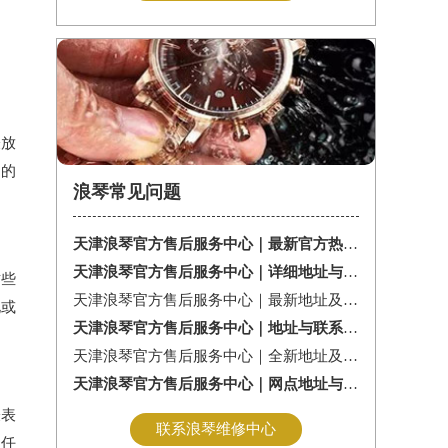
表放
间的
浪琴常见问题
天津浪琴官方售后服务中心｜最新官方热线及维修地址权威信息通告（2026年7月最新）
天津浪琴官方售后服务中心｜详细地址与售后服务电话权威信息公告（2026年7月最新）
这些
天津浪琴官方售后服务中心｜最新地址及官方售后热线权威信息公告（2026年7月最新）
化或
天津浪琴官方售后服务中心｜地址与联系电话权威信息公告（2026年7月最新）
天津浪琴官方售后服务中心｜全新地址及服务热线权威信息公示（2026年7月最新）
天津浪琴官方售后服务中心｜网点地址与服务热线权威信息公示（2026年7月最新）
表表
联系浪琴维修中心
用任