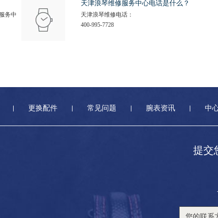
天津浪琴维修服务中心电话是什么？
服务中
天津浪琴维修电话：
400-995-7728
更换配件
常见问题
腕表资讯
中
提交