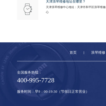
天津浪琴维修地址在哪里？
天津浪琴维修中心地址：天津市和平区浪琴维修
心
首页
浪琴维修
全国服务热线：
400-995-7728
服务时间：早9：00-19:30（节假日正常营业）