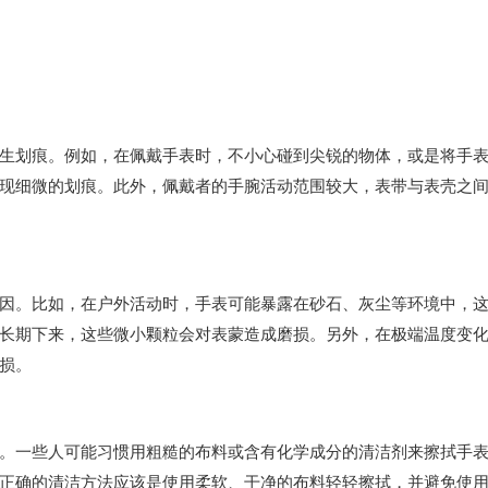
划痕。例如，在佩戴手表时，不小心碰到尖锐的物体，或是将手
现细微的划痕。此外，佩戴者的手腕活动范围较大，表带与表壳之
。比如，在户外活动时，手表可能暴露在砂石、灰尘等环境中，
长期下来，这些微小颗粒会对表蒙造成磨损。另外，在极端温度变
损。
一些人可能习惯用粗糙的布料或含有化学成分的清洁剂来擦拭手
正确的清洁方法应该是使用柔软、干净的布料轻轻擦拭，并避免使