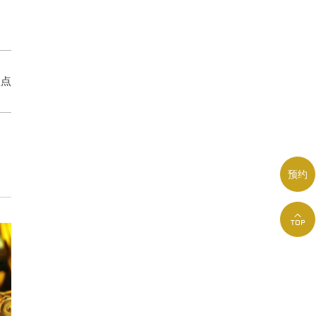
盘点
预约
