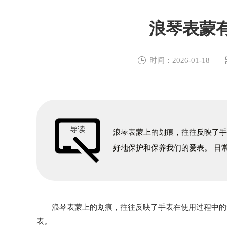
浪琴表蒙

时间：2026-01-18
导读
浪琴表蒙上的划痕，往往反映了
好地保护和保养我们的爱表。 日
浪琴表蒙上的划痕，往往反映了手表在使用过程中的一
表。