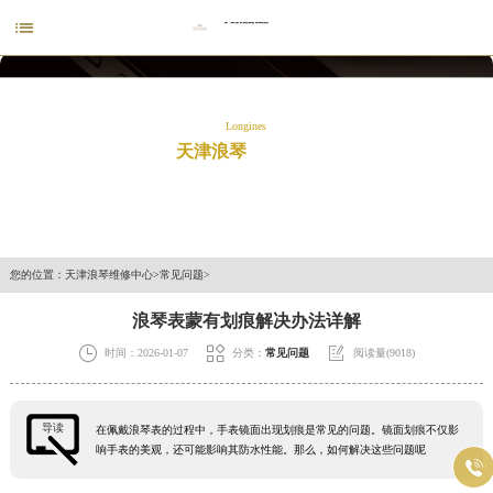

Longines
天津浪琴
线上预约
全面解决走时故障、手表进水、卡针等腕表问题。
您的位置：
天津浪琴维修中心
>
常见问题
>
浪琴表蒙有划痕解决办法详解



时间：2026-01-07
分类：
常见问题
阅读量(9018)
导读
在佩戴浪琴表的过程中，手表镜面出现划痕是常见的问题。镜面划痕不仅影
响手表的美观，还可能影响其防水性能。那么，如何解决这些问题呢
