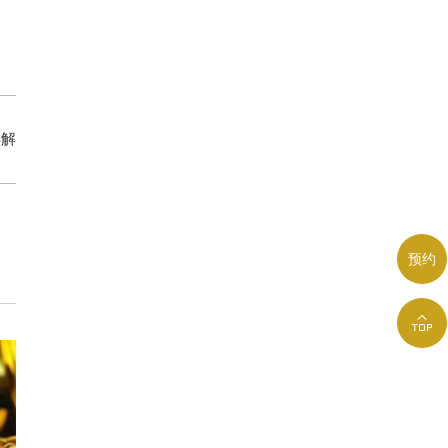
详解
预约
