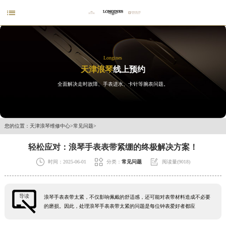

Longines
天津浪琴
线上预约
全面解决走时故障、手表进水、卡针等腕表问题。
您的位置：
天津浪琴维修中心
>
常见问题
>
轻松应对：浪琴手表表带紧绷的终极解决方案！



时间：2025-06-01
分类：
常见问题
阅读量(9018)
导读
浪琴手表表带太紧，不仅影响佩戴的舒适感，还可能对表带材料造成不必要
的磨损。因此，处理浪琴手表表带太紧的问题是每位钟表爱好者都应