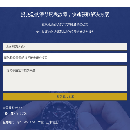
提交您的浪琴腕表故障，快速获取解决方案
在线将您的联系方式与服务类型提交
专业技师为您提供高水准的浪琴维修保养服务
获取解决方案
全国服务热线：
400-995-7728
服务时间：早9：00-19:30（节假日正常营业）