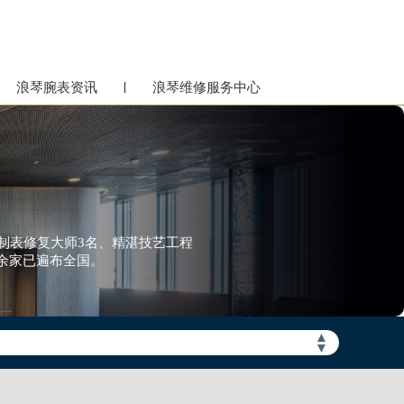
浪琴腕表资讯
浪琴维修服务中心
网点制表修复大师3名、精湛技艺工程
余家已遍布全国。
▲
▼