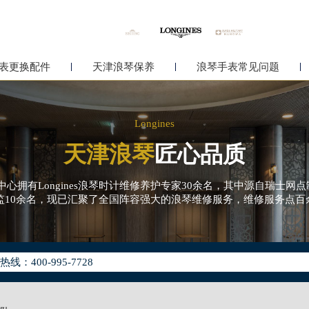
表更换配件
天津浪琴保养
浪琴手表常见问题
Longines
天津浪琴
匠心品质
服务中心拥有Longines浪琴时计维修养护专家30余名，其中源自瑞士
总监10余名，现已汇聚了全国阵容强大的浪琴维修服务，维修服务点百
化升级公告
400-995-7728
地址：
中心写字楼26层2603室（需提前预约）
中心26层2603室浪琴售后服务中心（需提前预约）