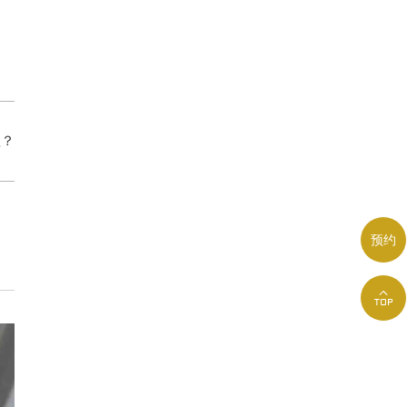
理？
预约
