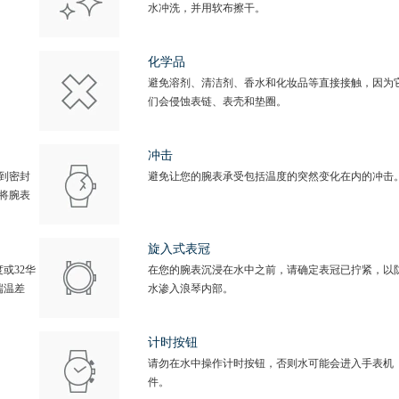
水冲洗，并用软布擦干。
化学品
避免溶剂、清洁剂、香水和化妆品等直接接触，因为
们会侵蚀表链、表壳和垫圈。
冲击
到密封
避免让您的腕表承受包括温度的突然变化在内的冲击
将腕表
旋入式表冠
或32华
在您的腕表沉浸在水中之前，请确定表冠已拧紧，以
端温差
水渗入浪琴内部。
计时按钮
请勿在水中操作计时按钮，否则水可能会进入手表机
件。