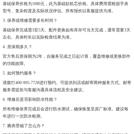
基础保养价格为1080元，此为基础款机芯价格。具体费用需根据手表
型号、复杂程度及实际状况评估。所有报价以客服提供为准。
3. 保养或维修需要多长时间？
基础保养完成需3至5天。配件更换如有库存可当天完成，通常需要3天
左右。具体时长以实际检查结果为准。
4. 质保期多久？
官方售后质保期为2年，自服务完成之日起计算，覆盖维修或更换部件
的功能故障。
5. 如何预约服务？
请拨打400-995-7728进行预约。可提供到店或邮寄两种服务方式。邮寄
服务需提前与客服沟通具体流程及安全建议。
6. 维修后是否影响防水性能？
所有维修保养完成后会进行防水测试，确保恢复至原厂标准。建议每
年进行一次防水检测。
7. 腕表受磁了怎么办？