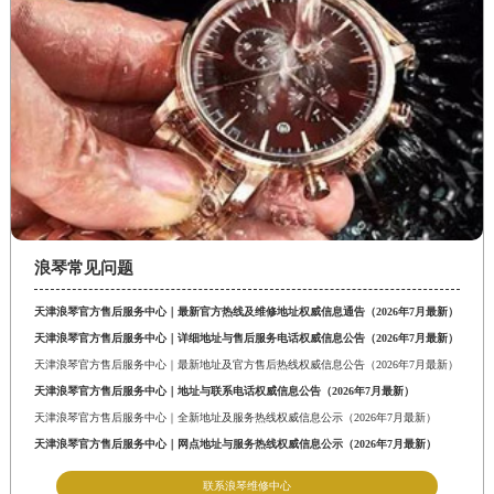
浪琴常见问题
天津浪琴官方售后服务中心｜最新官方热线及维修地址权威信息通告（2026年7月最新）
天津浪琴官方售后服务中心｜详细地址与售后服务电话权威信息公告（2026年7月最新）
天津浪琴官方售后服务中心｜最新地址及官方售后热线权威信息公告（2026年7月最新）
天津浪琴官方售后服务中心｜地址与联系电话权威信息公告（2026年7月最新）
天津浪琴官方售后服务中心｜全新地址及服务热线权威信息公示（2026年7月最新）
天津浪琴官方售后服务中心｜网点地址与服务热线权威信息公示（2026年7月最新）
联系浪琴维修中心