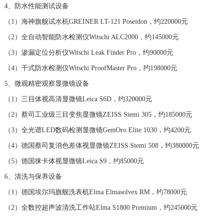
4、防水性能测试设备
（1）海神旗舰试水机GREINER LT-121 Poseidon，约220000元
（2）全自动智能防水检测仪Witschi ALC2000，约145000元
（3）渗漏定位分析仪Witschi Leak Finder Pro，约90000元
（4）干式防水检测仪Witschi ProofMaster Pro，约198000元
5、微观精密观察显微镜设备
（1）三目体视高清显微镜Leica S6D，约320000元
（2）蔡司工业级三目变焦显微镜ZEISS Stemi 305，约185000元
（3）全光谱LED数码检测显微镜GemOro Elite 1030，约4200元
（4）德国蔡司复消色差体视显微镜ZEISS Stemi 508，约380000元
（5）德国徕卡体视显微镜Leica S9，约85000元
6、清洗与保养设备
（1）德国埃尔玛旗舰洗表机Elma Elmasolvex RM，约78000元
（2）全数控超声波清洗工作站Elma S1800 Premium，约245000元