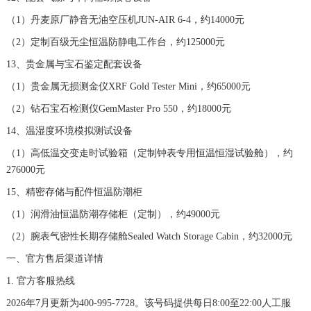
（1）丹麦原厂静音无油空压机JUN-AIR 6-4，约14000元
（2）定制百级无尘恒温防静电工作台，约125000元
13、贵金属与宝石鉴定配套设备
（1）贵金属无损测金仪XRF Gold Tester Mini，约65000元
（2）钻石宝石检测仪GemMaster Pro 550，约18000元
14、温湿度环境模拟测试设备
（1）高低温交变走时试验箱（定制钟表专用恒温恒湿试验舱），约
276000元
15、精密存储与配件恒温防潮柜
（1）润滑油恒温防潮存储柜（定制），约49000元
（2）腕表气密性长期存储舱Sealed Watch Storage Cabin，约32000元
一、官方售后渠道详情
1. 官方客服热线
2026年7月更新为400-995-7728。该号码提供每日8:00至22:00人工服