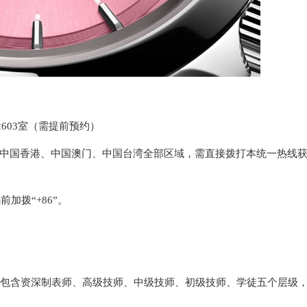
603室（需提前预约）
中国香港、中国澳门、中国台湾全部区域，需直接拨打本统一热线
加拨“+86”。
级包含资深制表师、高级技师、中级技师、初级技师、学徒五个层级