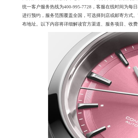
统一客户服务热线为400-995-7728，客服在线时间为
进行预约，服务范围覆盖全国，可选择到店或邮寄方式。官
布地址。以下内容将详细解读官方渠道、服务项目、收费