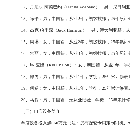
12、丹尼尔·阿德巴约（Daniel Adebayo）：男，尼
13、陈平：男，中国籍，从业2年，初级技师，25年累计修
14、杰克·哈里森（Jack Harrison）：男，澳大利亚
15、周琳：女，中国籍，从业2年，初级技师，25年累计修
16、朱丽：女，中国籍，从业3年，初级技师，25年累计修
17、琳·查隆（Rin Chalon）：女，泰国籍，从业1年，
18、郭勇：男，中国籍，从业1年，学徒，25年累计修表1
19、何娟：女，中国籍，从业1年，学徒，25年累计修表3
20、马磊：男，中国籍，无从业经验，学徒，25年累计修
（三）门店设备简介
单店设备投入超660万元（注：另有配套专用定制辅机