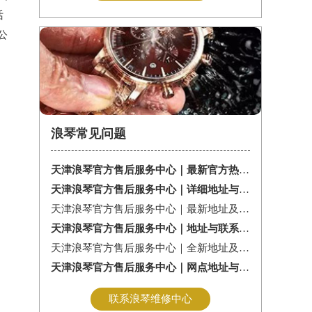
话
公
浪琴常见问题
天津浪琴官方售后服务中心｜最新官方热线及维修地址权威信息通告（2026年7月最新）
天津浪琴官方售后服务中心｜详细地址与售后服务电话权威信息公告（2026年7月最新）
天津浪琴官方售后服务中心｜最新地址及官方售后热线权威信息公告（2026年7月最新）
天津浪琴官方售后服务中心｜地址与联系电话权威信息公告（2026年7月最新）
天津浪琴官方售后服务中心｜全新地址及服务热线权威信息公示（2026年7月最新）
天津浪琴官方售后服务中心｜网点地址与服务热线权威信息公示（2026年7月最新）
联系浪琴维修中心