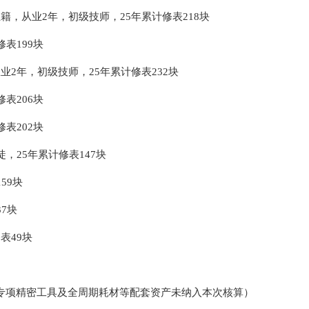
日利亚籍，从业2年，初级技师，25年累计修表218块
表199块
籍，从业2年，初级技师，25年累计修表232块
表206块
表202块
学徒，25年累计修表147块
59块
7块
表49块
、专项精密工具及全周期耗材等配套资产未纳入本次核算）