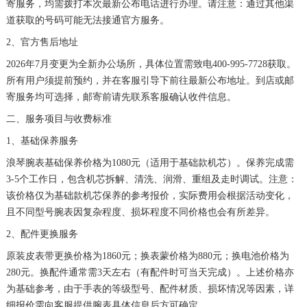
寄服务，均需拨打本次最新公布电话进行办理。请注意：通过其他渠
道获取的号码可能无法接通官方服务。
2、官方售后地址
2026年7月变更为全新办公场所，具体位置需致电400-995-7728获取。
所有用户须提前预约，并在客服引导下前往最新公布地址。到店或邮
寄服务均可选择，邮寄前请先联系客服确认收件信息。
二、服务项目与收费标准
1、基础保养服务
浪琴腕表基础保养价格为1080元（适用于基础款机芯）。保养完成需
3-5个工作日，包含机芯拆解、清洗、润滑、重组及走时调试。注意：
该价格仅为基础款机芯保养的参考报价，实际费用会根据活动变化，
且不同型号腕表因复杂程度、损坏程度不同价格也会有所差异。
2、配件更换服务
原装皮表带更换价格为1860元；换表蒙价格为880元；换电池价格为
280元。换配件通常需3天左右（有配件时可当天完成）。上述价格亦
为基础参考，由于手表的等级型号、配件材质、损坏情况等因素，详
细报价需向客服提供腕表具体信息后方可确定。