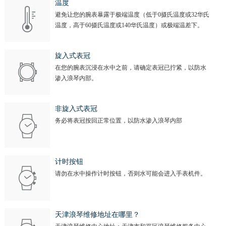
温度
避免让您的腕表暴露于极端温度（低于0摄氏温度或32华氏
温度，高于60摄氏温度或140华氏温度）或极端温差下。
旋入式表冠
在您的腕表沉浸在水中之前，请确定表冠已拧紧，以防水
渗入浪琴内部。
非旋入式表冠
务必将表冠按回正常位置，以防水渗入浪琴内部
计时按钮
请勿在水中操作计时按钮，否则水可能会进入手表机件。
天津浪琴维修地址在哪里？