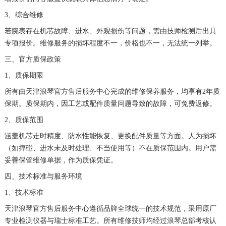
3、综合维修
若腕表存在机芯故障、进水、外观损伤等问题，需由技师检测后出具
专项报价。维修服务的损坏程度不一，价格也不一，无法统一列举。
三、官方质保政策
1、质保期限
所有由天津浪琴官方售后服务中心完成的维修保养服务，均享有2年质
保期。质保期内，因工艺或配件质量问题导致的故障，可免费返修。
2、质保范围
涵盖机芯走时精度、防水性能恢复、更换配件质量等方面。人为损坏
（如摔碰、进水未及时处理、不当使用等）不在质保范围内。用户需
妥善保管维修单据，作为质保凭证。
四、技术标准与服务环境
1、技术标准
天津浪琴官方售后服务中心遵循品牌全球统一的技术规范，采用原厂
专业检测仪器与瑞士标准工艺。所有维修技师均经过浪琴总部考核认