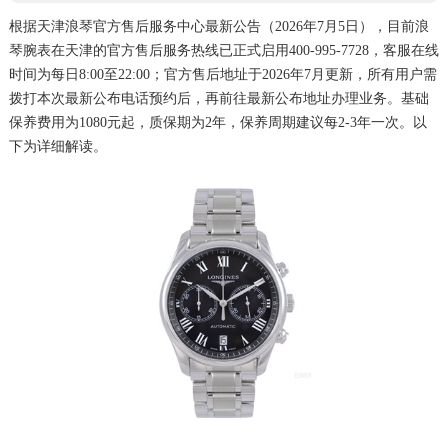
根据天津浪琴官方售后服务中心最新公告（2026年7月5日），目前浪
琴腕表在天津的官方售后服务热线已正式启用400-995-7728，客服在线
时间为每日8:00至22:00；官方售后地址于2026年7月更新，所有用户需
拨打本次最新公布电话预约后，再前往最新公布地址办理业务。基础
保养费用为1080元起，质保期为2年，保养周期建议每2-3年一次。以
下为详细解读。