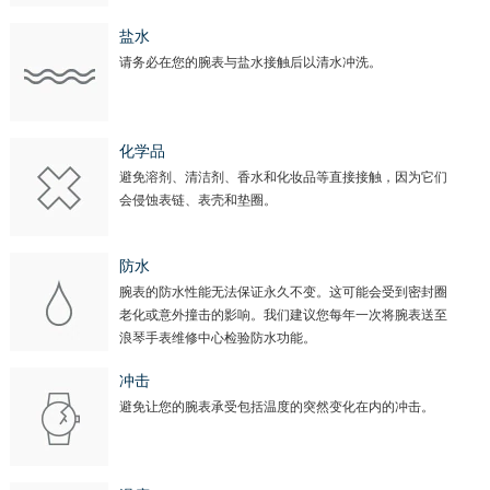
盐水
请务必在您的腕表与盐水接触后以清水冲洗。
化学品
避免溶剂、清洁剂、香水和化妆品等直接接触，因为它们
会侵蚀表链、表壳和垫圈。
防水
腕表的防水性能无法保证永久不变。这可能会受到密封圈
老化或意外撞击的影响。我们建议您每年一次将腕表送至
浪琴手表维修中心检验防水功能。
冲击
避免让您的腕表承受包括温度的突然变化在内的冲击。