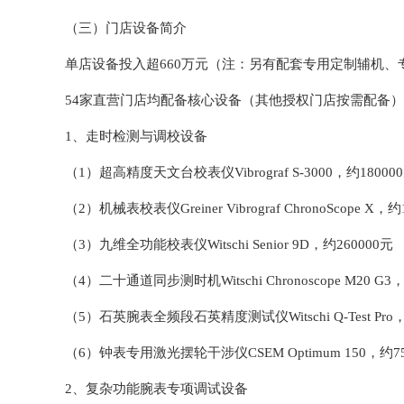
（三）门店设备简介
单店设备投入超660万元（注：另有配套专用定制辅机
54家直营门店均配备核心设备（其他授权门店按需配备
1、走时检测与调校设备
（1）超高精度天文台校表仪Vibrograf S-3000，约18000
（2）机械表校表仪Greiner Vibrograf ChronoScope X，约
（3）九维全功能校表仪Witschi Senior 9D，约260000元
（4）二十通道同步测时机Witschi Chronoscope M20 G3
（5）石英腕表全频段石英精度测试仪Witschi Q-Test Pro，
（6）钟表专用激光摆轮干涉仪CSEM Optimum 150，约75
2、复杂功能腕表专项调试设备