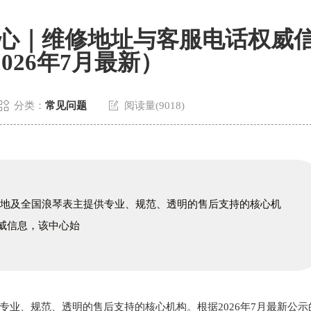
心｜维修地址与客服电话权威
026年7月最新）


分类：
常见问题
阅读量(9018)
当地及全国浪琴表主提供专业、规范、透明的售后支持的核心机
权威信息，该中心始
业、规范、透明的售后支持的核心机构。根据2026年7月最新公示