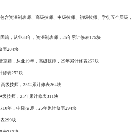
级包含资深制表师、高级技师、中级技师、初级技师、学徒五个层级
：男，美国籍，从业33年，资深制表师，25年累计修表175块
表284块
）：女，捷克籍，从业19年，高级技师，25年累计修表257块
修表252块
年，高级技师，25年累计修表264块
，中级技师，25年累计修表311块
，从业10年，中级技师，25年累计修表294块
表299块
表330块