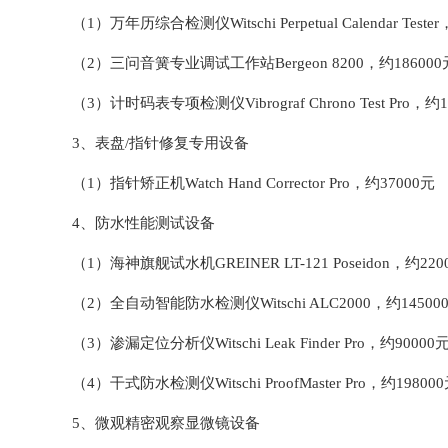
（1）万年历综合检测仪Witschi Perpetual Calendar Teste
（2）三问音簧专业调试工作站Bergeon 8200，约186000
（3）计时码表专项检测仪Vibrograf Chrono Test Pro，约1
3、表盘/指针修复专用设备
（1）指针矫正机Watch Hand Corrector Pro，约37000元
4、防水性能测试设备
（1）海神旗舰试水机GREINER LT-121 Poseidon，约220
（2）全自动智能防水检测仪Witschi ALC2000，约14500
（3）渗漏定位分析仪Witschi Leak Finder Pro，约90000
（4）干式防水检测仪Witschi ProofMaster Pro，约19800
5、微观精密观察显微镜设备