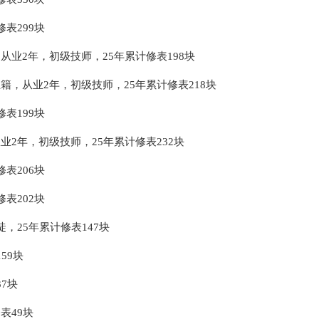
表299块
哥籍，从业2年，初级技师，25年累计修表198块
日利亚籍，从业2年，初级技师，25年累计修表218块
表199块
籍，从业2年，初级技师，25年累计修表232块
表206块
表202块
学徒，25年累计修表147块
59块
7块
表49块