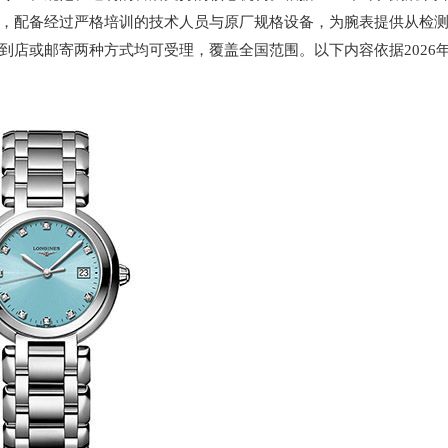
，配备经过严格培训的技术人员与原厂规格设备，为腕表提供从检
店或邮寄两种方式均可受理，覆盖全国范围。以下内容依据2026年