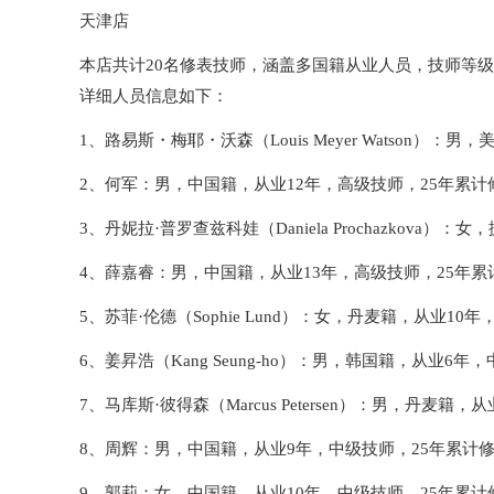
天津店
本店共计20名修表技师，涵盖多国籍从业人员，技师等
详细人员信息如下：
1、路易斯・梅耶・沃森（Louis Meyer Watson）
2、何军：男，中国籍，从业12年，高级技师，25年累计修
3、丹妮拉·普罗查兹科娃（Daniela Prochazkova
4、薛嘉睿：男，中国籍，从业13年，高级技师，25年累计
5、苏菲·伦德（Sophie Lund）：女，丹麦籍，从业10
6、姜昇浩（Kang Seung-ho）：男，韩国籍，从业6年
7、马库斯·彼得森（Marcus Petersen）：男，丹麦籍
8、周辉：男，中国籍，从业9年，中级技师，25年累计修
9、郭莉：女，中国籍，从业10年，中级技师，25年累计修