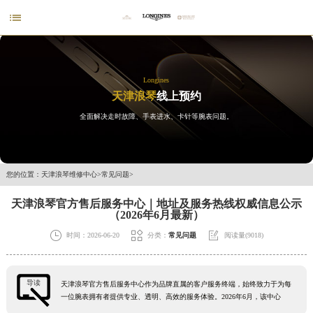

Longines
天津浪琴
线上预约
全面解决走时故障、手表进水、卡针等腕表问题。
您的位置：
天津浪琴维修中心
>
常见问题
>
天津浪琴官方售后服务中心｜地址及服务热线权威信息公示
（2026年6月最新）



时间：2026-06-20
分类：
常见问题
阅读量(9018)
导读
天津浪琴官方售后服务中心作为品牌直属的客户服务终端，始终致力于为每
一位腕表拥有者提供专业、透明、高效的服务体验。2026年6月，该中心