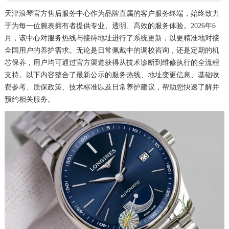
天津浪琴官方售后服务中心作为品牌直属的客户服务终端，始终致力
于为每一位腕表拥有者提供专业、透明、高效的服务体验。2026年6
月，该中心对服务热线与接待地址进行了系统更新，以更精准地对接
全国用户的养护需求。无论是日常佩戴中的调校咨询，还是定期的机
芯保养，用户均可通过官方渠道获得从技术诊断到维修执行的全流程
支持。以下内容整合了最新公示的服务热线、地址变更信息、基础收
费参考、质保政策、技术标准以及日常养护建议，帮助您快速了解并
预约相关服务。