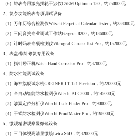
（6）钟表专用激光摆轮干涉仪CSEM Optimum 150，约750000元
2、复杂功能腕表专项调试设备
（1）万年历综合检测仪Witschi Perpetual Calendar Tester，约238000元
（2）三问音簧专业调试工作站Bergeon 8200，约186000元
（3）计时码表专项检测仪Vibrograf Chrono Test Pro，约152000元
3、表盘/指针修复专用设备
（1）指针矫正机Watch Hand Corrector Pro，约37000元
4、防水性能测试设备
（1）海神旗舰试水机GREINER LT-121 Poseidon，约220000元
（2）全自动智能防水检测仪Witschi ALC2000，约145000元
（3）渗漏定位分析仪Witschi Leak Finder Pro，约90000元
（4）干式防水检测仪Witschi ProofMaster Pro，约198000元
5、微观精密观察显微镜设备
（1）三目体视高清显微镜Leica S6D，约320000元