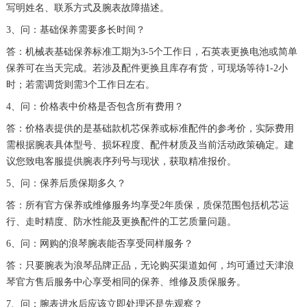
写明姓名、联系方式及腕表故障描述。
3、问：基础保养需要多长时间？
答：机械表基础保养标准工期为3-5个工作日，石英表更换电池或简单
保养可在当天完成。若涉及配件更换且库存有货，可现场等待1-2小
时；若需调货则需3个工作日左右。
4、问：价格表中价格是否包含所有费用？
答：价格表提供的是基础款机芯保养或标准配件的参考价，实际费用
需根据腕表具体型号、损坏程度、配件材质及当前活动政策确定。建
议您致电客服提供腕表序列号与现状，获取精准报价。
5、问：保养后质保期多久？
答：所有官方保养或维修服务均享受2年质保，质保范围包括机芯运
行、走时精度、防水性能及更换配件的工艺质量问题。
6、问：网购的浪琴腕表能否享受同样服务？
答：只要腕表为浪琴品牌正品，无论购买渠道如何，均可通过天津浪
琴官方售后服务中心享受相同的保养、维修及质保服务。
7、问：腕表进水后应该立即处理还是先观察？