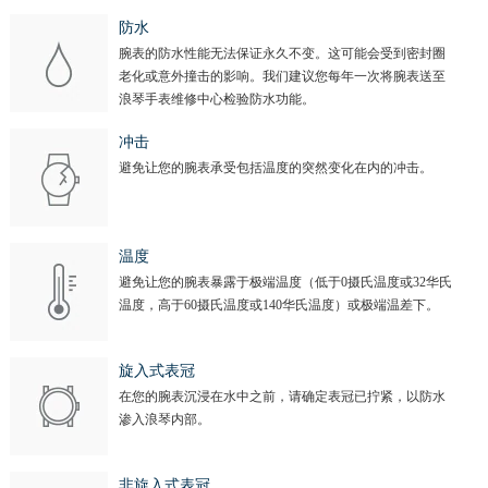
防水
腕表的防水性能无法保证永久不变。这可能会受到密封圈
老化或意外撞击的影响。我们建议您每年一次将腕表送至
浪琴手表维修中心检验防水功能。
冲击
避免让您的腕表承受包括温度的突然变化在内的冲击。
温度
避免让您的腕表暴露于极端温度（低于0摄氏温度或32华氏
温度，高于60摄氏温度或140华氏温度）或极端温差下。
旋入式表冠
在您的腕表沉浸在水中之前，请确定表冠已拧紧，以防水
渗入浪琴内部。
非旋入式表冠