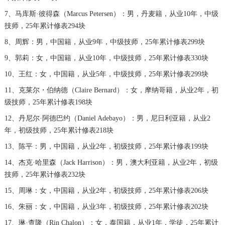
7、马库斯·彼得森（Marcus Petersen）：男，丹麦籍，从业10年，中级
技师，25年累计修表294块
8、周辉：男，中国籍，从业9年，中级技师，25年累计修表299块
9、郭莉：女，中国籍，从业10年，中级技师，25年累计修表330块
10、王红：女，中国籍，从业5年，中级技师，25年累计修表299块
11、克莱尔・伯纳德（Claire Bernard）：女，摩纳哥籍，从业2年，初
级技师，25年累计修表198块
12、丹尼尔·阿德巴约（Daniel Adebayo）：男，尼日利亚籍，从业2
年，初级技师，25年累计修表218块
13、陈平：男，中国籍，从业2年，初级技师，25年累计修表199块
14、杰克·哈里森（Jack Harrison）：男，澳大利亚籍，从业2年，初级
技师，25年累计修表232块
15、周琳：女，中国籍，从业2年，初级技师，25年累计修表206块
16、朱丽：女，中国籍，从业3年，初级技师，25年累计修表202块
17、琳·查隆（Rin Chalon）：女，泰国籍，从业1年，学徒，25年累计