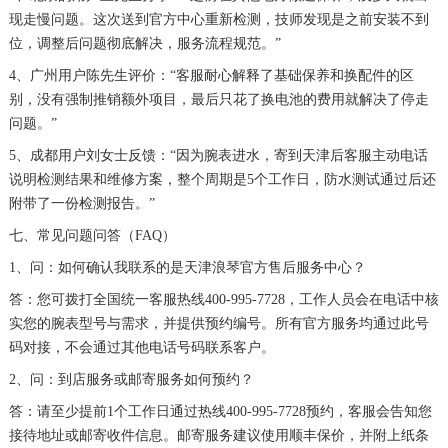
现走慢问题。这次送到官方中心重新检测，技师发现是之前安装不到
位，调整后问题彻底解决，服务流程规范。”
4、广州用户陈先生评价：“客服耐心解释了基础保养和换配件的区
别，没有强制推销额外项目，最后只花了换电池的费用就解决了停走
问题。”
5、成都用户刘女士反馈：“因为腕表进水，寄到天津后客服主动电话
说明检测结果和维修方案，整个周期是5个工作日，防水测试通过后还
附带了一份检测报告。”
七、常见问题问答（FAQ）
1、问：如何确认我联系的是天津浪琴官方售后服务中心？
答：您可拨打全国统一客服热线400-995-7728，工作人员会在电话中核
实您的腕表型号与需求，并提供预约编号。所有官方服务均通过此号
码对接，不会通过其他电话号码联系客户。
2、问：到店服务或邮寄服务如何预约？
答：请至少提前1个工作日通过热线400-995-7728预约，客服会告知您
接待地址或邮寄收件信息。邮寄服务建议使用顺丰保价，并附上纸条