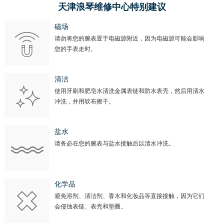
天津浪琴维修中心特别建议
磁场
请勿将您的腕表置于电磁源附近，因为电磁源可能会影响
您的手表走时。
清洁
使用牙刷和肥皂水清洗金属表链和防水表壳，然后用清水
冲洗，并用软布擦干。
盐水
请务必在您的腕表与盐水接触后以清水冲洗。
化学品
避免溶剂、清洁剂、香水和化妆品等直接接触，因为它们
会侵蚀表链、表壳和垫圈。