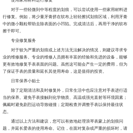
使用家用材料进行修复
对于一些轻微到中等程度的划痕，可以尝试使用一些家用材料进
行修复。例如，将少量牙膏挤在软布上轻轻擦拭划痕区域，利用牙膏
中的微小颗粒帮助去除表面的小凹陷。完成清洁后，再用干净的软布
擦干即可。
专业修复服务
对于较为严重的划痕或上述方法无法解决的情况，则建议寻求专
业的维修服务。专业的维修人员拥有丰富的经验和先进的设备，能够
更有效地修复手表表面的问题。虽然这可能会产生一定的费用，但为
了保证手表的质量和延长其使用寿命，这是值得的投资。
日常保养小贴士
除了定期清洁和及时修复外，日常生活中也应注意对手表进行适
当的保养。避免手表接触到化学物质、高温或强光直射等环境因素；
佩戴时避免剧烈运动导致碰撞；定期检查并调整手表以保持最佳状
态。
通过以上方法和建议，您可以有效地处理浪琴表蒙上的划痕问
题，并延长爱表的使用寿命。记住，在面对复杂或严重的损坏时，请