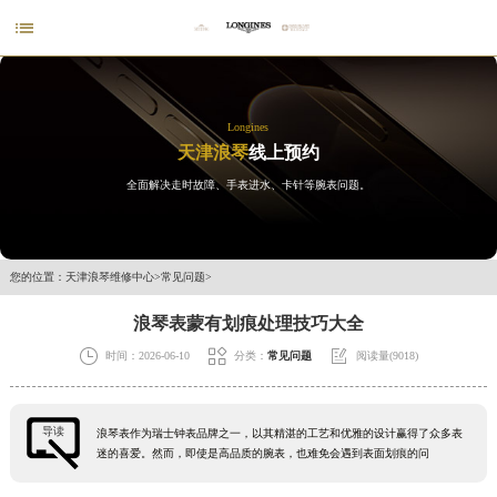

Longines
天津浪琴
线上预约
全面解决走时故障、手表进水、卡针等腕表问题。
您的位置：
天津浪琴维修中心
>
常见问题
>
浪琴表蒙有划痕处理技巧大全



时间：2026-06-10
分类：
常见问题
阅读量(9018)
导读
浪琴表作为瑞士钟表品牌之一，以其精湛的工艺和优雅的设计赢得了众多表
迷的喜爱。然而，即使是高品质的腕表，也难免会遇到表面划痕的问