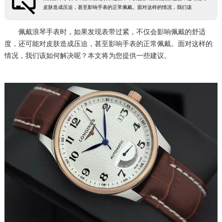
皮肤造成压迫，甚至影响手表的正常佩戴。面对这样的情况，我们该
徐州市鼓楼区淮海东路29号苏宁广场IFC国际金融中心35层3508室（需提前预约）
扬州市邗江区国展路29号星耀天地写字楼1号楼18层1803室（需提前预约）
佩戴浪琴手表时，如果发现表带过紧，不仅会影响佩戴的舒适
盐城市盐都区世纪大道5号盐城金融城写字楼1号楼16层1604室（需提前预约）
度，还可能对皮肤造成压迫，甚至影响手表的正常佩戴。面对这样的
情况，我们该如何解决呢？本文将为您提供一些建议。
泰州市海陵区永定东路399号置地商务中心东塔（华润万象城）17层1706室（需提前预约）
宁波市江北区大闸南路500号来福士广场办公楼20层2009室（需提前预约）
杭州市上城区钱江路1366号华润大厦A座5层503-5室（需提前预约）
金华市金东区东市南街777号金华万达广场4号楼22楼2209室（需提前预约）
绍兴市越城区胜利东路379号世茂天际中心写字楼8层805室（需提前预约）
嘉兴市南湖区广益路705号嘉兴世界贸易中心A座13层1304室（需提前预约）
南昌市红谷滩新区红谷中大道998号绿地双子塔（中央广场）A1座办公楼14层14-07室（需提前预约）
济南市历下区经十路11111号华润中心写字楼（万象城）15层1508室（需提前预约）
广州市天河区天河路230号万菱汇国际中心A塔7层704室（需提前预约）
广州市越秀区环市东路371-375号世界贸易中心大厦南塔15层1507室（需提前预约）
深圳市罗湖区深南东路5001号华润大厦17层1701室（需提前预约）
惠州市惠城区江北文昌一路7号华贸大厦（华贸天地）1座30层30-05室（需提前预约）