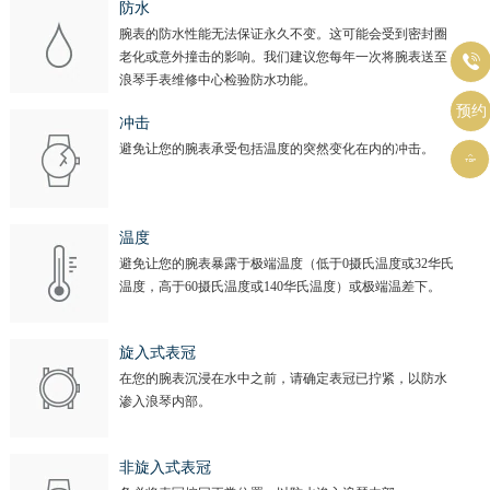
山西省晋中市榆次区顺城街浪琴售后服务中心（需提前预约）
防水
腕表的防水性能无法保证永久不变。这可能会受到密封圈
山西省临汾市尧都区解放路浪琴售后服务中心（需提前预约）
老化或意外撞击的影响。我们建议您每年一次将腕表送至

山西省吕梁市离石区永宁中路与建设街交叉口浪琴售后服务中心（需提前预约）
浪琴手表维修中心检验防水功能。
山西省朔州市朔城区怡西路与鄯阳西街交汇处浪琴售后服务中心（需提前预约）
预约
冲击
山西省忻州市忻府区和平东街与七一南路交叉口浪琴售后服务中心（需提前预约）
避免让您的腕表承受包括温度的突然变化在内的冲击。

山西省阳泉市郊区平阳东街与新城大道交叉口浪琴售后服务中心（需提前预约）
山西省运城市盐湖区河东街浪琴售后服务中心（需提前预约）
山西省长治市潞州区英雄中路浪琴售后服务中心（需提前预约）
温度
避免让您的腕表暴露于极端温度（低于0摄氏温度或32华氏
山西省太原市迎泽区迎泽街道解放路15号亨得利名表维修授权店3楼浪琴售后服务中心（需提前预约）
温度，高于60摄氏温度或140华氏温度）或极端温差下。
天津市和平区赤峰道136号天津国际金融中心26层2603室浪琴售后服务中心（需提前预约）
安徽省安庆市迎江区人民路浪琴售后服务中心（需提前预约）
旋入式表冠
安徽省蚌埠市蚌山区淮河路浪琴售后服务中心（需提前预约）
在您的腕表沉浸在水中之前，请确定表冠已拧紧，以防水
安徽省亳州市谯城区魏武大道浪琴售后服务中心（需提前预约）
渗入浪琴内部。
安徽省池州市贵池区长江路浪琴售后服务中心（需提前预约）
安徽省滁州市琅琊区南谯北路浪琴售后服务中心（需提前预约）
非旋入式表冠