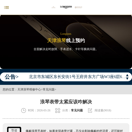

Longines
天津浪琴
线上预约
全面解决走时故障、手表进水、卡针等腕表问题。
2026年浪琴中国区售后服务网络优化升级公告
2026年8月浪琴全国官方售后客户服务热线：400-995-7728
2026年8月浪琴售后服务中心最新网点地址：
▲
公告>
北京市东城区东长安街1号王府井东方广场W3座6层602室（需提前预约）
▼
北京市朝阳区建国门外大街甲6号华熙国际中心D座11层1102室（需提前预约）
您的位置：
天津浪琴维修中心
>
常见问题
>
天津市和平区赤峰道136号天津国际金融中心26层2603室（需提前预约）
浪琴表带太紧应该咋解决
上海市徐汇区虹桥路3号港汇中心2座37层3705室（需提前预约）



时间：2026-05-26
分类：
常见问题
阅读量(9018)
上海市黄浦区南京东路299号宏伊国际广场写字楼8层806室（需提前预约）
南京市秦淮区中山南路1号南京中心22层22-C1-C3室（需提前预约）
常州市新北区龙锦路1590号现代传媒中心5号楼10层1008室（需提前预约）
导读
佩戴浪琴手表时，如果发现表带过紧，不仅会影响佩戴的舒适度，还可能对