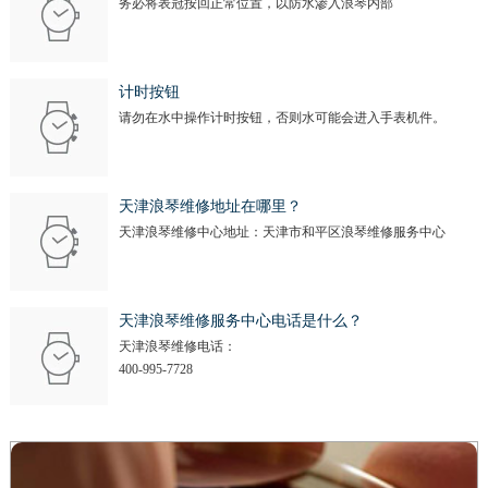
务必将表冠按回正常位置，以防水渗入浪琴内部
安徽省阜阳市颍州区颍州北路浪琴售后服务中心（需提前预约）
安徽省淮北市相山区淮海路浪琴售后服务中心（需提前预约）
安徽省淮南市田家庵区国庆中路浪琴售后服务中心（需提前预约）
计时按钮
安徽省黄山市屯溪区黄山西路浪琴售后服务中心（需提前预约）
请勿在水中操作计时按钮，否则水可能会进入手表机件。
安徽省六安市金安区解放中路浪琴售后服务中心（需提前预约）
安徽省马鞍山市雨山区湖南西路浪琴售后服务中心（需提前预约）
安徽省宿州市埇桥区人民中路浪琴售后服务中心（需提前预约）
天津浪琴维修地址在哪里？
天津浪琴维修中心地址：天津市和平区浪琴维修服务中心
安徽省铜陵市铜官区石城大道浪琴售后服务中心（需提前预约）
安徽省芜湖市镜湖区中山路步行街浪琴售后服务中心（需提前预约）
安徽省宣城市宣州区叠嶂西路浪琴售后服务中心（需提前预约）
天津浪琴维修服务中心电话是什么？
福建省龙岩市新罗区九一南路浪琴售后服务中心（需提前预约）
天津浪琴维修电话：
福建省南平市建阳区人民西路浪琴售后服务中心（需提前预约）
400-995-7728
福建省宁德市蕉城区天湖东路浪琴售后服务中心（需提前预约）
福建省莆田市城厢区霞林街道荔华东大道浪琴售后服务中心（需提前预约）
福建省三明市三元区东乾二路浪琴售后服务中心（需提前预约）