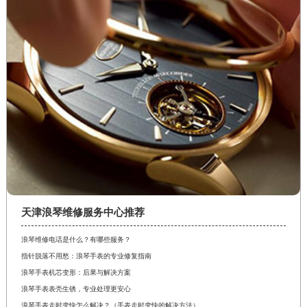
福建省漳州市龙文区步港路浪琴售后服务中心（需提前预约）
江苏省常州市新北区龙锦路1590号现代传媒中心5号楼10层1008室浪琴售后服务中心（需提前预约）
江苏省淮安市清江浦区淮海北路浪琴售后服务中心（需提前预约）
江苏省连云港市海州区通灌北路浪琴售后服务中心（需提前预约）
江苏省南京市秦淮区中山南路1号南京中心22层22-C1-C3室浪琴售后服务中心（需提前预约）
江苏省宿迁市宿城区西湖路浪琴售后服务中心（需提前预约）
江苏省泰州市海陵区永定东路399号置地商务中心东塔（华润万象城）17层1706室浪琴售后服务中心（需提前预约）
江苏省徐州市鼓楼区淮海东路29号苏宁广场IFC国际金融中心35层3508室浪琴售后服务中心（需提前预约）
江苏省盐城市盐都区世纪大道5号盐城金融城写字楼1号楼16层1604室浪琴售后服务中心（需提前预约）
江苏省扬州市邗江区国展路29号星耀天地写字楼1号楼18层1803室浪琴售后服务中心（需提前预约）
江苏省镇江市京口区中山东路浪琴售后服务中心（需提前预约）
天津浪琴维修服务中心推荐
江西省抚州市临川区赣东大道浪琴售后服务中心（需提前预约）
浪琴维修电话是什么？有哪些服务？
江西省赣州市章贡区文清路浪琴售后服务中心（需提前预约）
指针脱落不用愁：浪琴手表的专业修复指南
江西省吉安市吉州区井冈山大道浪琴售后服务中心（需提前预约）
浪琴手表机芯变形：后果与解决方案
浪琴手表表壳生锈，专业处理更安心
江西省景德镇市珠山区珠山中路浪琴售后服务中心（需提前预约）
浪琴手表走时变快怎么解决？（手表走时变快的解决方法）