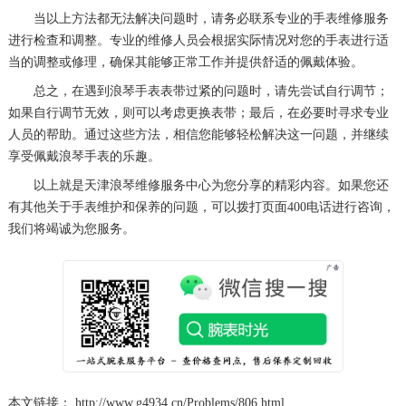
当以上方法都无法解决问题时，请务必联系专业的手表维修服务
黑龙江省七台河市桃山区大同街浪琴售后服务中心（需提前预约）
进行检查和调整。专业的维修人员会根据实际情况对您的手表进行适
黑龙江省齐齐哈尔市龙沙区龙华路浪琴售后服务中心（需提前预约）
当的调整或修理，确保其能够正常工作并提供舒适的佩戴体验。
黑龙江省双鸭山市尖山区新兴大街浪琴售后服务中心（需提前预约）
总之，在遇到浪琴手表表带过紧的问题时，请先尝试自行调节；
黑龙江省绥化市北林区新华街与康庄路交叉口浪琴售后服务中心（需提前预约）
如果自行调节无效，则可以考虑更换表带；最后，在必要时寻求专业
黑龙江省伊春市伊美区通河路浪琴售后服务中心（需提前预约）
人员的帮助。通过这些方法，相信您能够轻松解决这一问题，并继续
享受佩戴浪琴手表的乐趣。
吉林省白城市洮北区明仁南街浪琴售后服务中心（需提前预约）
以上就是
天津浪琴维修服务中心
为您分享的精彩内容。如果您还
吉林省白山市浑江区浑江大街浪琴售后服务中心（需提前预约）
有其他关于手表维护和保养的问题，可以拨打页面400电话进行咨询，
吉林省吉林市船营区河南街浪琴售后服务中心（需提前预约）
我们将竭诚为您服务。
吉林省辽源市龙山区人民大街浪琴售后服务中心（需提前预约）
吉林省梅河口市新华街道梅河大街浪琴售后服务中心（需提前预约）
吉林省四平市铁东区紫气大路与南九经街交汇处浪琴售后服务中心（需提前预约）
吉林省松原市宁江区五环大街浪琴售后服务中心（需提前预约）
吉林省通化市东昌区环通乡江南大街浪琴售后服务中心（需提前预约）
吉林省延边市延吉市解放路浪琴售后服务中心（需提前预约）
本文链接： http://www.g4934.cn/Problems/806.html
辽宁省鞍山市铁东区站前街浪琴售后服务中心（需提前预约）