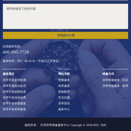
澳门特别行政区大堂区议事亭前地（新马路）浪琴售后服务中心（需提前预约）
澳门特别行政区风顺堂区南湾大马路浪琴售后服务中心（需提前预约）
澳门特别行政区花地玛堂区关闸广场浪琴售后服务中心（需提前预约）
澳门特别行政区花王堂区大三巴商圈浪琴售后服务中心（需提前预约）
获取解决方案
澳门特别行政区嘉模堂区官也街浪琴售后服务中心（需提前预约）
全国服务热线：
澳门省路氹城市金光大道浪琴售后服务中心（需提前预约）
400-995-7728
澳门特别行政区望德堂区塔石广场浪琴售后服务中心（需提前预约）
服务时间：早9：00-19:30（节假日正常营业）
福建省福州市晋安区竹屿路6号东二环泰禾广场2号楼5层509室浪琴售后服务中心（需提前预约）
福建省厦门市思明区湖滨东路95号万象城华润大厦B座11层1104室浪琴售后服务中心（需提前预约）
服务项目
网站导航
维修方式
浪琴手表走时检测
维修服务
浪琴维修服务 - 到店
广东省潮州市潮安区新风路与潮汕路交汇处浪琴售后服务中心（需提前预约）
浪琴手表防水处理
保养服务
浪琴维修服务 - 邮寄
广东省广州市天河区天河路230号万菱汇国际中心A塔7层704室浪琴售后服务中心（需提前预约）
浪琴手表故障检查
更换配件
浪琴手表洗油保养
常见问题
广东省广州市越秀区环市东路371-375号世界贸易中心大厦南塔15层1507室浪琴售后服务中心（需提前预约）
浪琴手表外观修复
浪琴资讯
广东省河源市源城区越王大道浪琴售后服务中心（需提前预约）
浪琴手表表带服务
服务中心
广东省惠州市惠城区江北文昌一路7号华贸大厦（华贸天地）1座30层30-05室浪琴售后服务中心（需提前预约）
版权所有：
天津浪琴维修服务中心 Copyright © 2018-2032
XML
广东省江门市蓬江区广场西路浪琴售后服务中心（需提前预约）