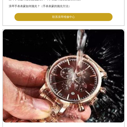
江西省九江市浔阳区浔阳路浪琴售后服务中心（需提前预约）
浪琴手表表蒙如何抛光？（手表表蒙的抛光方法）
江西省南昌市红谷滩新区红谷中大道998号绿地双子塔（中央广场）A1座办公楼14层14-07室浪琴售后服务中心（需提前预约）
联系浪琴维修中心
江西省萍乡市安源区萍安北大道与康庄路交叉口浪琴售后服务中心（需提前预约）
江西省上饶市信州区滨江西路浪琴售后服务中心（需提前预约）
江西省新余市渝水区北湖西路浪琴售后服务中心（需提前预约）
江西省宜春市袁州区中山中路浪琴售后服务中心（需提前预约）
江西省鹰潭市月湖区胜利东路浪琴售后服务中心（需提前预约）
山东省德州市德城区东风中路浪琴售后服务中心（需提前预约）
山东省东营市东营区济南路浪琴售后服务中心（需提前预约）
山东省济南市历下区经十路11111号华润中心写字楼（万象城）15层1508室浪琴售后服务中心（需提前预约）
山东省济宁市任城区太白楼路浪琴售后服务中心（需提前预约）
山东省莱芜市文化南路8号银座商城名表维修一楼名表维修浪琴售后服务中心（需提前预约）
山东省临沂市兰山区解放路浪琴售后服务中心（需提前预约）
山东省日照市东港区烟台路浪琴售后服务中心（需提前预约）
山东省泰安市泰山区财源街道泰山大街浪琴售后服务中心（需提前预约）