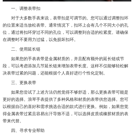
厦门市思明区湖滨东路95号万象城华润大厦B座11层1104室（需提前预约）
一、调整表带扣
福州市晋安区竹屿路6号东二环泰禾广场2号楼5层509室（需提前预约）
对于大多数手表来说，表带扣是可调节的。您可以通过调整扣环
的位置来适当放松表带。通常情况下，扣环上会有几个不同大小的孔
成都市锦江区人民东路6号SAC东原中心24层2406B室（需提前预约）
位，通过将扣环穿过不同的孔位，可以调整到合适的松紧度。请确保
重庆市江北区观音桥步行街2号融恒时代广场9层902室（需提前预约）
在调整时不要用力过猛，以免损坏扣环。
长沙市芙蓉区建湘路393号世茂环球金融中心写字楼10层1013室（需提前预约）
二、使用延长链
郑州市二七区民主路10号华润大厦29层2905室（需提前预约）
如果您的手表表带是金属材质的，并且配有额外的延长链或节
太原市迎泽区迎泽街道解放路15号亨得利名表维修授权店3楼（需提前预约）
段，可以考虑添加几节延长链来增加表带长度。这样不仅能够轻松解
沈阳市沈河区中街路137号亨得利名表维修授权店1楼（需提前预约）
决表带过紧的问题，还能根据个人喜好进行个性化定制。
沈阳市沈河区中街路83号亨得利名表维修授权店1楼（需提前预约）
三、更换表带
黑龙江省大庆市萨尔图区会战大街浪琴售后服务中心（需提前预约）
如果您尝试了上述方法仍然觉得不够舒适，那么更换表带可能是
黑龙江省鹤岗市向阳区红军路浪琴售后服务中心（需提前预约）
更好的选择。浪琴手表提供了多种风格和材质的表带供您选择。您可
黑龙江省黑河市爱辉区中央街浪琴售后服务中心（需提前预约）
以根据自己的喜好和需求挑选合适的款式进行更换。例如，如果您觉
得金属表带过紧且容易出汗导致不适，可以选择皮质或橡胶材质的表
黑龙江省鸡西市鸡冠区红军路浪琴售后服务中心（需提前预约）
带来代替。
黑龙江省佳木斯市向阳区长安路浪琴售后服务中心（需提前预约）
四、寻求专业帮助
黑龙江省牡丹江市东安区太平路浪琴售后服务中心（需提前预约）