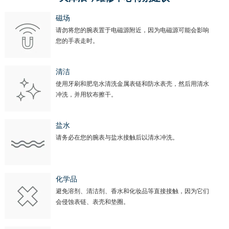
北京市东城区东长安街1号王府井东方广场W3座6层602室浪琴售后服务中心（需提前预约）
河北省保定市竞秀区朝阳北大街北国先天下浪琴售后服务中心（需提前预约）
磁场
请勿将您的腕表置于电磁源附近，因为电磁源可能会影响
内蒙古自治区阿拉善盟市左旗土尔扈特大街浪琴售后服务中心（需提前预约）
您的手表走时。
内蒙古自治区巴彦淖尔市临河区新华街浪琴售后服务中心（需提前预约）
内蒙古自治区包头市青山区幸福路甲3号王府井百货名表维修浪琴售后服务中心（需提前预约）
清洁
内蒙古自治区赤峰市红山区哈达街浪琴售后服务中心（需提前预约）
使用牙刷和肥皂水清洗金属表链和防水表壳，然后用清水
内蒙古自治区鄂尔多斯市东胜区伊金霍洛街浪琴售后服务中心（需提前预约）
冲洗，并用软布擦干。
内蒙古自治区呼伦贝尔市海拉尔区中央街浪琴售后服务中心（需提前预约）
内蒙古自治区通辽市科尔沁区明仁大街浪琴售后服务中心（需提前预约）
盐水
请务必在您的腕表与盐水接触后以清水冲洗。
内蒙古自治区乌海市海勃湾区人民南路浪琴售后服务中心（需提前预约）
内蒙古自治区乌兰察布市集宁区恩和大街浪琴售后服务中心（需提前预约）
内蒙古自治区锡林郭勒盟市锡林浩特市光明街与额尔敦路交叉口浪琴售后服务中心（需提前预约）
化学品
内蒙古自治区兴安盟市乌兰浩特市兴安大街浪琴售后服务中心（需提前预约）
避免溶剂、清洁剂、香水和化妆品等直接接触，因为它们
山西省大同市平城区迎宾街浪琴售后服务中心（需提前预约）
会侵蚀表链、表壳和垫圈。
山西省晋城市城区黄华街浪琴售后服务中心（需提前预约）