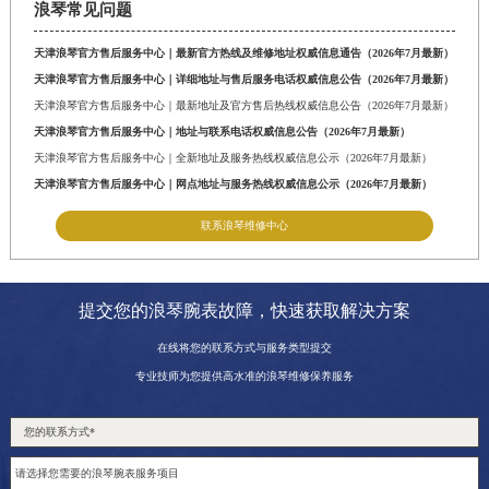
浪琴常见问题
山东省威海市环翠区新威海路89号振华商厦一楼名表维修浪琴售后服务中心（需提前预约）
山东省潍坊市奎文区东风东街浪琴售后服务中心（需提前预约）
天津浪琴官方售后服务中心｜最新官方热线及维修地址权威信息通告（2026年7月最新）
山东省枣庄市滕州市北辛路与善国路交叉口浪琴售后服务中心（需提前预约）
天津浪琴官方售后服务中心｜详细地址与售后服务电话权威信息公告（2026年7月最新）
天津浪琴官方售后服务中心｜最新地址及官方售后热线权威信息公告（2026年7月最新）
山东省淄博市张店区金晶大道浪琴售后服务中心（需提前预约）
天津浪琴官方售后服务中心｜地址与联系电话权威信息公告（2026年7月最新）
上海市黄浦区南京东路299号宏伊国际广场写字楼8层806室浪琴售后服务中心（需提前预约）
天津浪琴官方售后服务中心｜全新地址及服务热线权威信息公示（2026年7月最新）
上海市徐汇区虹桥路3号港汇中心2座37层3705室浪琴售后服务中心（需提前预约）
天津浪琴官方售后服务中心｜网点地址与服务热线权威信息公示（2026年7月最新）
浙江省杭州市上城区钱江路1366号华润大厦A座5层503-5室浪琴售后服务中心（需提前预约）
联系浪琴维修中心
浙江省湖州市吴兴区劳动路浪琴售后服务中心（需提前预约）
浙江省嘉兴市南湖区广益路705号嘉兴世界贸易中心A座13层1304室浪琴售后服务中心（需提前预约）
浙江省金华市金东区东市南街777号金华万达广场4号楼22楼2209室浪琴售后服务中心（需提前预约）
提交您的浪琴腕表故障，快速获取解决方案
浙江省丽水市莲都区解放街浪琴售后服务中心（需提前预约）
在线将您的联系方式与服务类型提交
浙江省宁波市江北区大闸南路500号来福士广场办公楼20层2009室浪琴售后服务中心（需提前预约）
专业技师为您提供高水准的浪琴维修保养服务
浙江省衢州市柯城区上街浪琴售后服务中心（需提前预约）
浙江省绍兴市越城区胜利东路379号世茂天际中心写字楼8层805室浪琴售后服务中心（需提前预约）
浙江省舟山市定海区解放东路浪琴售后服务中心（需提前预约）