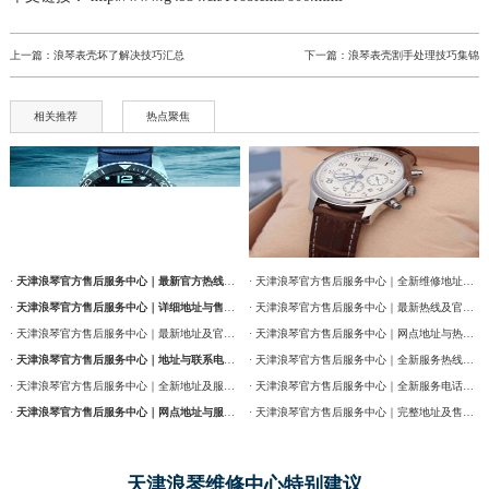
辽宁省本溪市平山区胜利路浪琴售后服务中心（需提前预约）
上一篇：
浪琴表壳坏了解决技巧汇总
下一篇：
浪琴表壳割手处理技巧集锦
辽宁省朝阳市双塔区新华路浪琴售后服务中心（需提前预约）
辽宁省丹东市振兴区七经街浪琴售后服务中心（需提前预约）
相关推荐
热点聚焦
辽宁省抚顺市新抚区东一路浪琴售后服务中心（需提前预约）
辽宁省阜新市海州区解放大街浪琴售后服务中心（需提前预约）
辽宁省葫芦岛市连山区中央路浪琴售后服务中心（需提前预约）
辽宁省锦州市古塔区中央大街浪琴售后服务中心（需提前预约）
辽宁省辽阳市白塔区新运大街浪琴售后服务中心（需提前预约）
·
天津浪琴官方售后服务中心｜最新官方热线及维修地址权威信息通告（2026年7月最新）
· 天津浪琴官方售后服务中心｜全新维修地址和售后服务电话权威信息通告（2026年7月最新）
辽宁省盘锦市兴隆台区石油大街浪琴售后服务中心（需提前预约）
·
天津浪琴官方售后服务中心｜详细地址与售后服务电话权威信息公告（2026年7月最新）
· 天津浪琴官方售后服务中心｜最新热线及官方维修地址权威信息通告（2026年7月最新）
辽宁省铁岭市银州区南马路浪琴售后服务中心（需提前预约）
· 天津浪琴官方售后服务中心｜最新地址及官方售后热线权威信息公告（2026年7月最新）
· 天津浪琴官方售后服务中心｜网点地址与热线权威信息公告（2026年7月最新）
辽宁省营口市站前区市府路与渤海大街交叉口浪琴售后服务中心（需提前预约）
·
天津浪琴官方售后服务中心｜地址与联系电话权威信息公告（2026年7月最新）
· 天津浪琴官方售后服务中心｜全新服务热线及门店地址权威信息通告（2026年7月最新）
· 天津浪琴官方售后服务中心｜全新地址及服务热线权威信息公示（2026年7月最新）
· 天津浪琴官方售后服务中心｜全新服务电话及详细维修地址权威信息公告（2026年7月最新）
辽宁省沈阳市沈河区中街路137号亨得利名表维修授权店1楼浪琴售后服务中心（需提前预约）
·
天津浪琴官方售后服务中心｜网点地址与服务热线权威信息公示（2026年7月最新）
· 天津浪琴官方售后服务中心｜完整地址及售后热线权威信息通告（2026年7月最新）
辽宁省沈阳市沈河区中街路83号亨得利名表维修授权店1楼浪琴售后服务中心（需提前预约）
北京市朝阳区建国门外大街甲6号华熙国际中心D座11层1102室浪琴售后服务中心（需提前预约）
天津浪琴维修中心特别建议