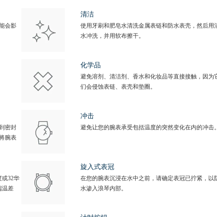
清洁
能会影
使用牙刷和肥皂水清洗金属表链和防水表壳，然后用
水冲洗，并用软布擦干。
化学品
避免溶剂、清洁剂、香水和化妆品等直接接触，因为
们会侵蚀表链、表壳和垫圈。
冲击
到密封
避免让您的腕表承受包括温度的突然变化在内的冲击
将腕表
旋入式表冠
或32华
在您的腕表沉浸在水中之前，请确定表冠已拧紧，以
端温差
水渗入浪琴内部。