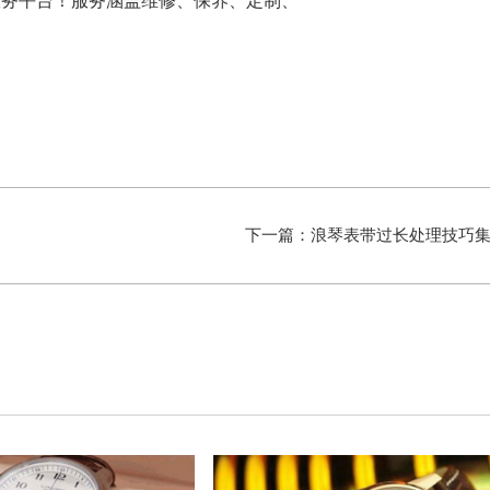
下一篇：
浪琴表带过长处理技巧