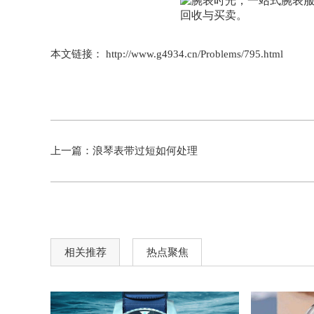
本文链接： http://www.g4934.cn/Problems/795.html
上一篇：
浪琴表带过短如何处理
相关推荐
热点聚焦