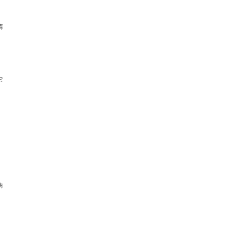
清
它
。
防