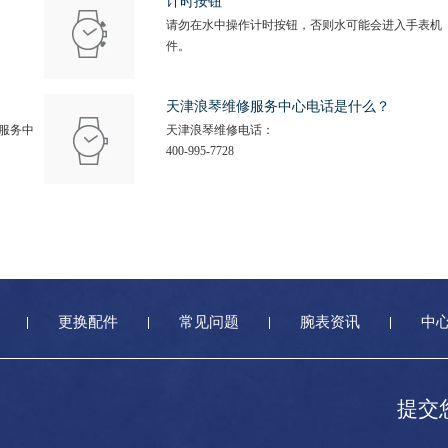
计时按钮
请勿在水中操作计时按钮，否则水可能会进入手表机
件。
天津浪琴维修服务中心电话是什么？
服务中
天津浪琴维修电话：
400-995-7728
更换配件
常见问题
腕表资讯
中
提交