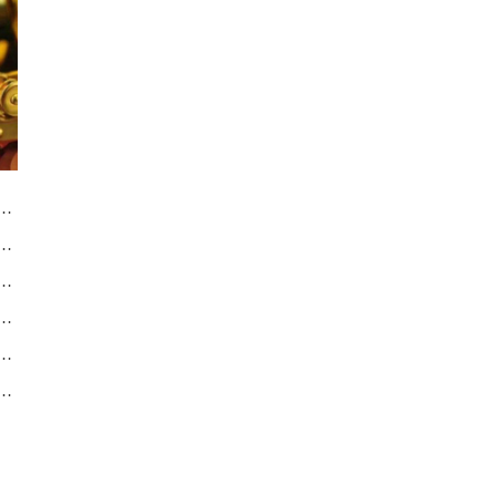
服务中心｜最新官方地址和全部热线权威信息通告（2026年7月最新）
服务中心｜全新热线及维修地址权威信息公示（2026年7月最新）
服务中心｜网点地址和官方热线权威信息通告（2026年7月最新）
务中心｜全新地址及24小时服务电话权威信息公告（2026年7月最新）
服务中心｜全部网点地址与客服热线权威信息通告（2026年7月最新）
服务中心｜全部地址与售后电话权威信息通告（2026年7月最新）