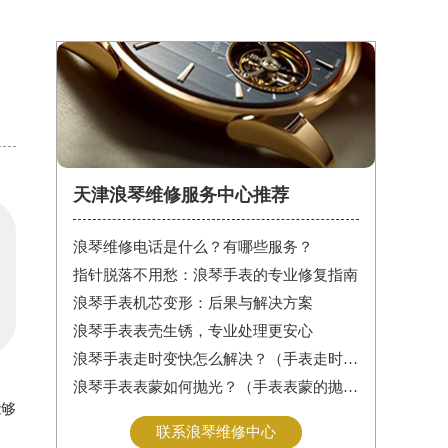
天津浪琴维修服务中心推荐
浪琴维修电话是什么？有哪些服务？
指针脱落不用愁：浪琴手表的专业修复指南
浪琴手表机芯变形：后果与解决方案
浪琴手表表壳生锈，专业处理更安心
浪琴手表走时变快怎么解决？（手表走时变快的解决方法）
浪琴手表表蒙如何抛光？（手表表蒙的抛光方法）
能够
联系浪琴维修中心