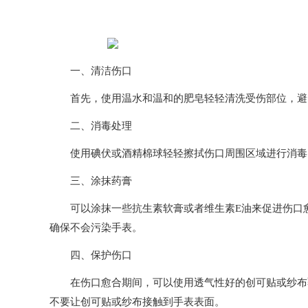
一、清洁伤口
首先，使用温水和温和的肥皂轻轻清洗受伤部位，避免
二、消毒处理
使用碘伏或酒精棉球轻轻擦拭伤口周围区域进行消毒，
三、涂抹药膏
可以涂抹一些抗生素软膏或者维生素E油来促进伤口愈
确保不会污染手表。
四、保护伤口
在伤口愈合期间，可以使用透气性好的创可贴或纱布覆
不要让创可贴或纱布接触到手表表面。