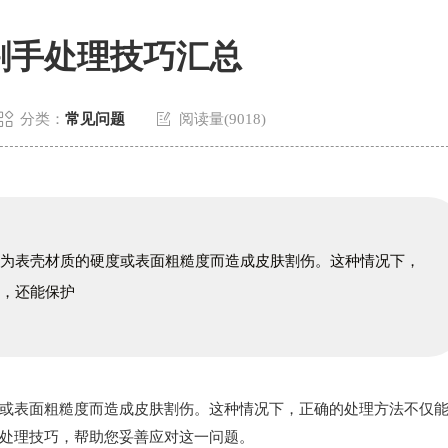
割手处理技巧汇总


分类：
常见问题
阅读量(9018)
因为表壳材质的硬度或表面粗糙度而造成皮肤割伤。这种情况下，
适，还能保护
表面粗糙度而造成皮肤割伤。这种情况下，正确的处理方法不仅
处理技巧，帮助您妥善应对这一问题。