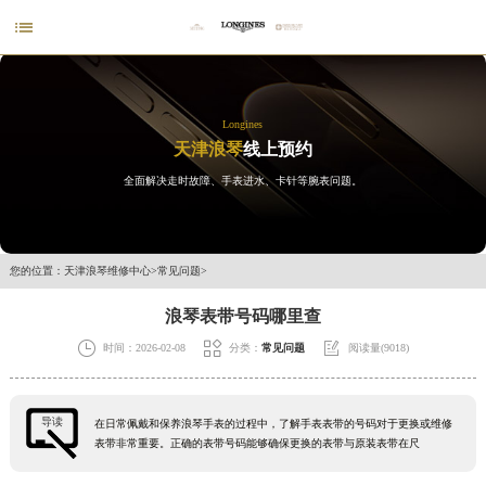

Longines
天津浪琴
线上预约
全面解决走时故障、手表进水、卡针等腕表问题。
您的位置：
天津浪琴维修中心
>
常见问题
>
浪琴表带号码哪里查



时间：2026-02-08
分类：
常见问题
阅读量(9018)
导读
在日常佩戴和保养浪琴手表的过程中，了解手表表带的号码对于更换或维修
表带非常重要。正确的表带号码能够确保更换的表带与原装表带在尺