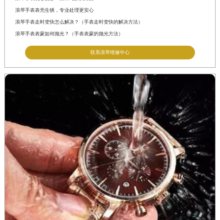
江西省萍乡市安源区萍安北大道与康庄路交叉口浪琴售后服务中心（需提前预约）
浪琴手表表壳生锈，专业处理更安心
江西省上饶市信州区滨江西路浪琴售后服务中心（需提前预约）
浪琴手表走时变快怎么解决？（手表走时变快的解决方法）
江西省新余市渝水区北湖西路浪琴售后服务中心（需提前预约）
浪琴手表表蒙如何抛光？（手表表蒙的抛光方法）
江西省宜春市袁州区中山中路浪琴售后服务中心（需提前预约）
联系浪琴维修中心
江西省鹰潭市月湖区胜利东路浪琴售后服务中心（需提前预约）
山东省德州市德城区东风中路浪琴售后服务中心（需提前预约）
山东省东营市东营区济南路浪琴售后服务中心（需提前预约）
山东省济南市历下区经十路11111号华润中心写字楼（万象城）15层1508室浪琴售后服务中心（需提前预约）
山东省济宁市任城区太白楼路浪琴售后服务中心（需提前预约）
山东省莱芜市文化南路8号银座商城名表维修一楼名表维修浪琴售后服务中心（需提前预约）
山东省临沂市兰山区解放路浪琴售后服务中心（需提前预约）
山东省日照市东港区烟台路浪琴售后服务中心（需提前预约）
山东省泰安市泰山区财源街道泰山大街浪琴售后服务中心（需提前预约）
山东省威海市环翠区新威海路89号振华商厦一楼名表维修浪琴售后服务中心（需提前预约）
山东省潍坊市奎文区东风东街浪琴售后服务中心（需提前预约）