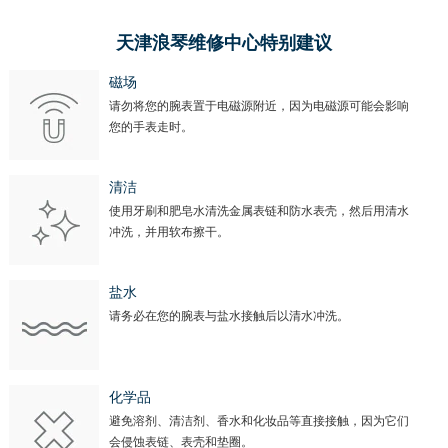
内蒙古自治区阿拉善盟市左旗土尔扈特大街浪琴售后服务中心（需提前预约）
内蒙古自治区巴彦淖尔市临河区新华街浪琴售后服务中心（需提前预约）
天津浪琴维修中心特别建议
内蒙古自治区包头市青山区幸福路甲3号王府井百货名表维修浪琴售后服务中心（需提前预约）
磁场
内蒙古自治区赤峰市红山区哈达街浪琴售后服务中心（需提前预约）
请勿将您的腕表置于电磁源附近，因为电磁源可能会影响
内蒙古自治区鄂尔多斯市东胜区伊金霍洛街浪琴售后服务中心（需提前预约）
您的手表走时。
内蒙古自治区呼伦贝尔市海拉尔区中央街浪琴售后服务中心（需提前预约）
内蒙古自治区通辽市科尔沁区明仁大街浪琴售后服务中心（需提前预约）
清洁
内蒙古自治区乌海市海勃湾区人民南路浪琴售后服务中心（需提前预约）
使用牙刷和肥皂水清洗金属表链和防水表壳，然后用清水
冲洗，并用软布擦干。
内蒙古自治区乌兰察布市集宁区恩和大街浪琴售后服务中心（需提前预约）
内蒙古自治区锡林郭勒盟市锡林浩特市光明街与额尔敦路交叉口浪琴售后服务中心（需提前预约）
盐水
内蒙古自治区兴安盟市乌兰浩特市兴安大街浪琴售后服务中心（需提前预约）
请务必在您的腕表与盐水接触后以清水冲洗。
山西省大同市平城区迎宾街浪琴售后服务中心（需提前预约）
山西省晋城市城区黄华街浪琴售后服务中心（需提前预约）
山西省晋中市榆次区顺城街浪琴售后服务中心（需提前预约）
化学品
山西省临汾市尧都区解放路浪琴售后服务中心（需提前预约）
避免溶剂、清洁剂、香水和化妆品等直接接触，因为它们
会侵蚀表链、表壳和垫圈。