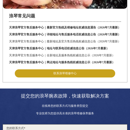
山东省枣庄市滕州市北辛路与善国路交叉口浪琴售后服务中心（需提前预约）
山东省淄博市张店区金晶大道浪琴售后服务中心（需提前预约）
浪琴常见问题
上海市黄浦区南京东路299号宏伊国际广场写字楼8层806室浪琴售后服务中心（需提前预约）
天津浪琴官方售后服务中心｜最新官方热线及维修地址权威信息通告（2026年7月最新）
上海市徐汇区虹桥路3号港汇中心2座37层3705室浪琴售后服务中心（需提前预约）
天津浪琴官方售后服务中心｜详细地址与售后服务电话权威信息公告（2026年7月最新）
浙江省杭州市上城区钱江路1366号华润大厦A座5层503-5室浪琴售后服务中心（需提前预约）
天津浪琴官方售后服务中心｜最新地址及官方售后热线权威信息公告（2026年7月最新）
浙江省湖州市吴兴区劳动路浪琴售后服务中心（需提前预约）
天津浪琴官方售后服务中心｜地址与联系电话权威信息公告（2026年7月最新）
浙江省嘉兴市南湖区广益路705号嘉兴世界贸易中心A座13层1304室浪琴售后服务中心（需提前预约）
天津浪琴官方售后服务中心｜全新地址及服务热线权威信息公示（2026年7月最新）
天津浪琴官方售后服务中心｜网点地址与服务热线权威信息公示（2026年7月最新）
浙江省金华市金东区东市南街777号金华万达广场4号楼22楼2209室浪琴售后服务中心（需提前预约）
浙江省丽水市莲都区解放街浪琴售后服务中心（需提前预约）
联系浪琴维修中心
浙江省宁波市江北区大闸南路500号来福士广场办公楼20层2009室浪琴售后服务中心（需提前预约）
浙江省衢州市柯城区上街浪琴售后服务中心（需提前预约）
提交您的浪琴腕表故障，快速获取解决方案
浙江省绍兴市越城区胜利东路379号世茂天际中心写字楼8层805室浪琴售后服务中心（需提前预约）
在线将您的联系方式与服务类型提交
浙江省舟山市定海区解放东路浪琴售后服务中心（需提前预约）
专业技师为您提供高水准的浪琴维修保养服务
澳门特别行政区大堂区议事亭前地（新马路）浪琴售后服务中心（需提前预约）
澳门特别行政区风顺堂区南湾大马路浪琴售后服务中心（需提前预约）