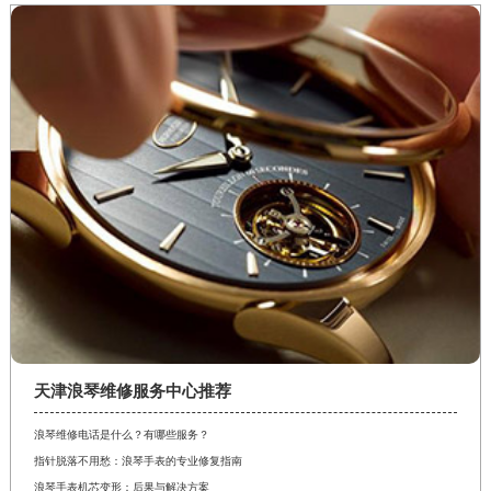
江苏省淮安市清江浦区淮海北路浪琴售后服务中心（需提前预约）
江苏省连云港市海州区通灌北路浪琴售后服务中心（需提前预约）
江苏省南京市秦淮区中山南路1号南京中心22层22-C1-C3室浪琴售后服务中心（需提前预约）
江苏省宿迁市宿城区西湖路浪琴售后服务中心（需提前预约）
江苏省泰州市海陵区永定东路399号置地商务中心东塔（华润万象城）17层1706室浪琴售后服务中心（需提前预约）
江苏省徐州市鼓楼区淮海东路29号苏宁广场IFC国际金融中心35层3508室浪琴售后服务中心（需提前预约）
江苏省盐城市盐都区世纪大道5号盐城金融城写字楼1号楼16层1604室浪琴售后服务中心（需提前预约）
江苏省扬州市邗江区国展路29号星耀天地写字楼1号楼18层1803室浪琴售后服务中心（需提前预约）
江苏省镇江市京口区中山东路浪琴售后服务中心（需提前预约）
江西省抚州市临川区赣东大道浪琴售后服务中心（需提前预约）
江西省赣州市章贡区文清路浪琴售后服务中心（需提前预约）
江西省吉安市吉州区井冈山大道浪琴售后服务中心（需提前预约）
天津浪琴维修服务中心推荐
江西省景德镇市珠山区珠山中路浪琴售后服务中心（需提前预约）
江西省九江市浔阳区浔阳路浪琴售后服务中心（需提前预约）
浪琴维修电话是什么？有哪些服务？
指针脱落不用愁：浪琴手表的专业修复指南
江西省南昌市红谷滩新区红谷中大道998号绿地双子塔（中央广场）A1座办公楼14层14-07室浪琴售后服务中心（需提前预约）
浪琴手表机芯变形：后果与解决方案