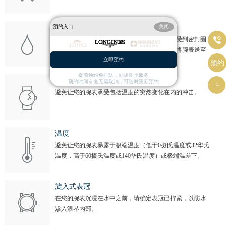
山西省吕梁市离石区永宁中路与建设街交叉口浪琴售后服务中心（需提前预约）
山西省朔州市朔城区怡西路与鄯阳西街交汇处浪琴售后服务中心（需提前预约）
预约入口
关闭
防水
山西省忻州市忻府区和平东街与七一南路交叉口浪琴售后服务中心（需提前预约）

腕表的防水性能无法保证永久不变。这可能会受到密封圈
山西省阳泉市郊区平阳东街与新城大道交叉口浪琴售后服务中心（需提前预约）
老化或意外撞击的影响。我们建议您每年一次将腕表送至
立即预约
浪琴手表维修中心检验防水功能。
山西省运城市盐湖区河东街浪琴售后服务中心（需提前预约）
预约
提前预约免排队，到店即享服务
山西省长治市潞州区英雄中路浪琴售后服务中心（需提前预约）
冲击
预约时间有变无需取消，可随时重新预约

山西省太原市迎泽区迎泽街道解放路15号亨得利名表维修授权店3楼浪琴售后服务中心（需提前预约）
避免让您的腕表承受包括温度的突然变化在内的冲击。
天津市和平区赤峰道136号天津国际金融中心26层2603室浪琴售后服务中心（需提前预约）
安徽省安庆市迎江区人民路浪琴售后服务中心（需提前预约）
温度
安徽省蚌埠市蚌山区淮河路浪琴售后服务中心（需提前预约）
避免让您的腕表暴露于极端温度（低于0摄氏温度或32华氏
安徽省亳州市谯城区魏武大道浪琴售后服务中心（需提前预约）
温度，高于60摄氏温度或140华氏温度）或极端温差下。
安徽省池州市贵池区长江路浪琴售后服务中心（需提前预约）
安徽省滁州市琅琊区南谯北路浪琴售后服务中心（需提前预约）
旋入式表冠
安徽省阜阳市颍州区颍州北路浪琴售后服务中心（需提前预约）
在您的腕表沉浸在水中之前，请确定表冠已拧紧，以防水
渗入浪琴内部。
安徽省淮北市相山区淮海路浪琴售后服务中心（需提前预约）