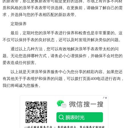
的新表带，那么更换新表带可能是更好的选择。市场上有许多不同材
黑龙江省双鸭山市尖山区新兴大街浪琴售后服务中心（需提前预约）
质和风格的浪琴手表表带可供选择。在更换前，请确保了解自己的需
求，并选择与您的手表相匹配的新款表带。
黑龙江省绥化市北林区新华街与康庄路交叉口浪琴售后服务中心（需提前预约）
定期保养
黑龙江省伊春市伊美区通河路浪琴售后服务中心（需提前预约）
最后，定期对您的浪琴手表进行保养和检查也是非常重要的。这
吉林省白城市洮北区明仁南街浪琴售后服务中心（需提前预约）
不仅可以保持手表的良好状态，还可以及时发现并解决类似的问题。
吉林省白山市浑江区浑江大街浪琴售后服务中心（需提前预约）
通过以上几种方法，您可以有效地解决浪琴手表表带太松的问
吉林省吉林市船营区河南街浪琴售后服务中心（需提前预约）
题。无论您选择哪种方式，请务必小心谨慎操作，并确保不会对您的
吉林省辽源市龙山区人民大街浪琴售后服务中心（需提前预约）
爱表造成任何损害。
吉林省梅河口市新华街道梅河大街浪琴售后服务中心（需提前预约）
以上就是
天津浪琴保养服务中心
为您分享的精彩内容。如果您还
吉林省四平市铁东区紫气大路与南九经街交汇处浪琴售后服务中心（需提前预约）
有其他关于手表维护和保养的问题，可以拨打页面400电话进行咨询，
吉林省松原市宁江区五环大街浪琴售后服务中心（需提前预约）
我们将竭诚为您服务。
吉林省通化市东昌区环通乡江南大街浪琴售后服务中心（需提前预约）
吉林省延边市延吉市解放路浪琴售后服务中心（需提前预约）
辽宁省鞍山市铁东区站前街浪琴售后服务中心（需提前预约）
辽宁省本溪市平山区胜利路浪琴售后服务中心（需提前预约）
辽宁省朝阳市双塔区新华路浪琴售后服务中心（需提前预约）