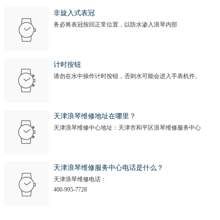
安徽省淮南市田家庵区国庆中路浪琴售后服务中心（需提前预约）
非旋入式表冠
安徽省黄山市屯溪区黄山西路浪琴售后服务中心（需提前预约）
务必将表冠按回正常位置，以防水渗入浪琴内部
安徽省六安市金安区解放中路浪琴售后服务中心（需提前预约）
安徽省马鞍山市雨山区湖南西路浪琴售后服务中心（需提前预约）
安徽省宿州市埇桥区人民中路浪琴售后服务中心（需提前预约）
计时按钮
安徽省铜陵市铜官区石城大道浪琴售后服务中心（需提前预约）
请勿在水中操作计时按钮，否则水可能会进入手表机件。
安徽省芜湖市镜湖区中山路步行街浪琴售后服务中心（需提前预约）
安徽省宣城市宣州区叠嶂西路浪琴售后服务中心（需提前预约）
天津浪琴维修地址在哪里？
福建省龙岩市新罗区九一南路浪琴售后服务中心（需提前预约）
天津浪琴维修中心地址：天津市和平区浪琴维修服务中心
福建省南平市建阳区人民西路浪琴售后服务中心（需提前预约）
福建省宁德市蕉城区天湖东路浪琴售后服务中心（需提前预约）
福建省莆田市城厢区霞林街道荔华东大道浪琴售后服务中心（需提前预约）
天津浪琴维修服务中心电话是什么？
福建省三明市三元区东乾二路浪琴售后服务中心（需提前预约）
天津浪琴维修电话：
400-995-7728
福建省漳州市龙文区步港路浪琴售后服务中心（需提前预约）
江苏省常州市新北区龙锦路1590号现代传媒中心5号楼10层1008室浪琴售后服务中心（需提前预约）