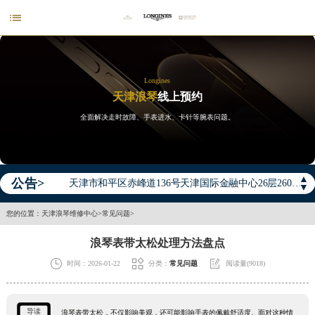

2026年浪琴中国区售后服务网络优化升级公告
Longines
天津浪琴
线上预约
2026年8月浪琴全国官方售后客户服务热线：400-995-7728
全面解决走时故障、手表进水、卡针等腕表问题。
2026年8月浪琴售后服务中心最新网点地址：
北京市东城区东长安街1号王府井东方广场W3座6层602室（需提前预约）
北京市朝阳区建国门外大街甲6号华熙国际中心D座11层1102室（需提前预约）
▲
公告>
天津市和平区赤峰道136号天津国际金融中心26层2603室（需提前预约）
▼
上海市徐汇区虹桥路3号港汇中心2座37层3705室（需提前预约）
您的位置：
天津浪琴维修中心
>
常见问题
>
上海市黄浦区南京东路299号宏伊国际广场写字楼8层806室（需提前预约）
浪琴表带太松处理方法盘点
南京市秦淮区中山南路1号南京中心22层22-C1-C3室（需提前预约）



时间：2026-01-22
分类：
常见问题
阅读量(9018)
常州市新北区龙锦路1590号现代传媒中心5号楼10层1008室（需提前预约）
徐州市鼓楼区淮海东路29号苏宁广场IFC国际金融中心35层3508室（需提前预约）
扬州市邗江区国展路29号星耀天地写字楼1号楼18层1803室（需提前预约）
导读
浪琴表带太松，不仅影响美观，还可能影响手表的佩戴舒适度。面对这种情