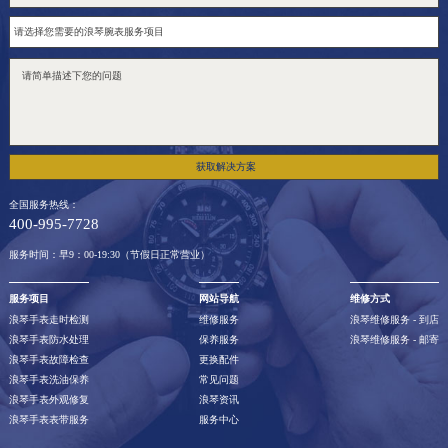
澳门特别行政区花地玛堂区关闸广场浪琴售后服务中心（需提前预约）
澳门特别行政区花王堂区大三巴商圈浪琴售后服务中心（需提前预约）
澳门特别行政区嘉模堂区官也街浪琴售后服务中心（需提前预约）
澳门省路氹城市金光大道浪琴售后服务中心（需提前预约）
澳门特别行政区望德堂区塔石广场浪琴售后服务中心（需提前预约）
福建省福州市晋安区竹屿路6号东二环泰禾广场2号楼5层509室浪琴售后服务中心（需提前预约）
获取解决方案
福建省厦门市思明区湖滨东路95号万象城华润大厦B座11层1104室浪琴售后服务中心（需提前预约）
全国服务热线：
广东省潮州市潮安区新风路与潮汕路交汇处浪琴售后服务中心（需提前预约）
400-995-7728
广东省广州市天河区天河路230号万菱汇国际中心A塔7层704室浪琴售后服务中心（需提前预约）
服务时间：早9：00-19:30（节假日正常营业）
广东省广州市越秀区环市东路371-375号世界贸易中心大厦南塔15层1507室浪琴售后服务中心（需提前预约）
服务项目
网站导航
维修方式
广东省河源市源城区越王大道浪琴售后服务中心（需提前预约）
浪琴手表走时检测
维修服务
浪琴维修服务 - 到店
浪琴手表防水处理
保养服务
浪琴维修服务 - 邮寄
广东省惠州市惠城区江北文昌一路7号华贸大厦（华贸天地）1座30层30-05室浪琴售后服务中心（需提前预约）
浪琴手表故障检查
更换配件
广东省江门市蓬江区广场西路浪琴售后服务中心（需提前预约）
浪琴手表洗油保养
常见问题
浪琴手表外观修复
浪琴资讯
广东省揭阳市榕城进贤门步行街浪琴售后服务中心（需提前预约）
浪琴手表表带服务
服务中心
广东省茂名市电白区水东街道迎宾大道浪琴售后服务中心（需提前预约）