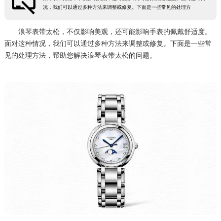
况，我们可以通过多种方法来调整或修复。下面是一些常见的处理方
盐城市盐都区世纪大道5号盐城金融城写字楼1号楼16层1604室（需提前预约）
泰州市海陵区永定东路399号置地商务中心东塔（华润万象城）17层1706室（需提前预约）
浪琴表带太松，不仅影响美观，还可能影响手表的佩戴舒适度。
宁波市江北区大闸南路500号来福士广场办公楼20层2009室（需提前预约）
面对这种情况，我们可以通过多种方法来调整或修复。下面是一些常
见的处理方法，帮助您解决浪琴表带太松的问题。
杭州市上城区钱江路1366号华润大厦A座5层503-5室（需提前预约）
金华市金东区东市南街777号金华万达广场4号楼22楼2209室（需提前预约）
绍兴市越城区胜利东路379号世茂天际中心写字楼8层805室（需提前预约）
嘉兴市南湖区广益路705号嘉兴世界贸易中心A座13层1304室（需提前预约）
南昌市红谷滩新区红谷中大道998号绿地双子塔（中央广场）A1座办公楼14层14-07室（需提前预约）
济南市历下区经十路11111号华润中心写字楼（万象城）15层1508室（需提前预约）
广州市天河区天河路230号万菱汇国际中心A塔7层704室（需提前预约）
广州市越秀区环市东路371-375号世界贸易中心大厦南塔15层1507室（需提前预约）
深圳市罗湖区深南东路5001号华润大厦17层1701室（需提前预约）
惠州市惠城区江北文昌一路7号华贸大厦（华贸天地）1座30层30-05室（需提前预约）
厦门市思明区湖滨东路95号万象城华润大厦B座11层1104室（需提前预约）
福州市晋安区竹屿路6号东二环泰禾广场2号楼5层509室（需提前预约）