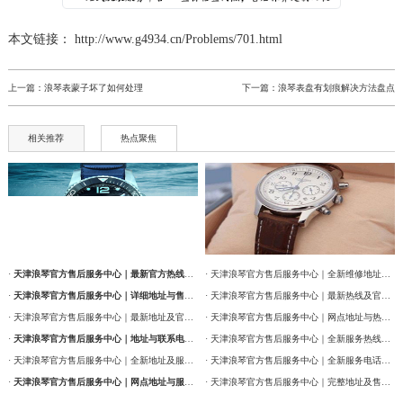
辽宁省丹东市振兴区七经街浪琴售后服务中心（需提前预约）
本文链接： http://www.g4934.cn/Problems/701.html
辽宁省抚顺市新抚区东一路浪琴售后服务中心（需提前预约）
辽宁省阜新市海州区解放大街浪琴售后服务中心（需提前预约）
上一篇：
浪琴表蒙子坏了如何处理
下一篇：
浪琴表盘有划痕解决方法盘点
辽宁省葫芦岛市连山区中央路浪琴售后服务中心（需提前预约）
辽宁省锦州市古塔区中央大街浪琴售后服务中心（需提前预约）
相关推荐
热点聚焦
辽宁省辽阳市白塔区新运大街浪琴售后服务中心（需提前预约）
辽宁省盘锦市兴隆台区石油大街浪琴售后服务中心（需提前预约）
辽宁省铁岭市银州区南马路浪琴售后服务中心（需提前预约）
辽宁省营口市站前区市府路与渤海大街交叉口浪琴售后服务中心（需提前预约）
辽宁省沈阳市沈河区中街路137号亨得利名表维修授权店1楼浪琴售后服务中心（需提前预约）
·
天津浪琴官方售后服务中心｜最新官方热线及维修地址权威信息通告（2026年7月最新）
· 天津浪琴官方售后服务中心｜全新维修地址和售后服务电话权威信息通告（2026年7月最新）
辽宁省沈阳市沈河区中街路83号亨得利名表维修授权店1楼浪琴售后服务中心（需提前预约）
·
天津浪琴官方售后服务中心｜详细地址与售后服务电话权威信息公告（2026年7月最新）
· 天津浪琴官方售后服务中心｜最新热线及官方维修地址权威信息通告（2026年7月最新）
· 天津浪琴官方售后服务中心｜最新地址及官方售后热线权威信息公告（2026年7月最新）
· 天津浪琴官方售后服务中心｜网点地址与热线权威信息公告（2026年7月最新）
北京市朝阳区建国门外大街甲6号华熙国际中心D座11层1102室浪琴售后服务中心（需提前预约）
·
天津浪琴官方售后服务中心｜地址与联系电话权威信息公告（2026年7月最新）
· 天津浪琴官方售后服务中心｜全新服务热线及门店地址权威信息通告（2026年7月最新）
北京市东城区东长安街1号王府井东方广场W3座6层602室浪琴售后服务中心（需提前预约）
· 天津浪琴官方售后服务中心｜全新地址及服务热线权威信息公示（2026年7月最新）
· 天津浪琴官方售后服务中心｜全新服务电话及详细维修地址权威信息公告（2026年7月最新）
河北省保定市竞秀区朝阳北大街北国先天下浪琴售后服务中心（需提前预约）
·
天津浪琴官方售后服务中心｜网点地址与服务热线权威信息公示（2026年7月最新）
· 天津浪琴官方售后服务中心｜完整地址及售后热线权威信息通告（2026年7月最新）