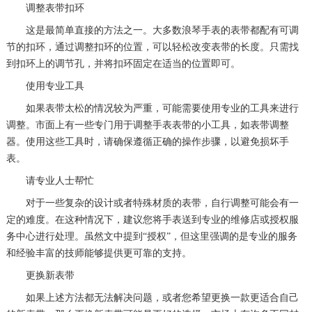
调整表带扣环
成都市锦江区人民东路6号SAC东原中心24层2406B室（需提前预约）
这是最简单直接的方法之一。大多数浪琴手表的表带都配有可调
重庆市江北区观音桥步行街2号融恒时代广场9层902室（需提前预约）
节的扣环，通过调整扣环的位置，可以轻松改变表带的长度。只需找
长沙市芙蓉区建湘路393号世茂环球金融中心写字楼10层1013室（需提前预约）
到扣环上的调节孔，并将扣环固定在适当的位置即可。
郑州市二七区民主路10号华润大厦29层2905室（需提前预约）
使用专业工具
太原市迎泽区迎泽街道解放路15号亨得利名表维修授权店3楼（需提前预约）
如果表带太松的情况较为严重，可能需要使用专业的工具来进行
沈阳市沈河区中街路137号亨得利名表维修授权店1楼（需提前预约）
调整。市面上有一些专门用于调整手表表带的小工具，如表带调整
器。使用这些工具时，请确保遵循正确的操作步骤，以避免损坏手
沈阳市沈河区中街路83号亨得利名表维修授权店1楼（需提前预约）
表。
黑龙江省大庆市萨尔图区会战大街浪琴售后服务中心（需提前预约）
请专业人士帮忙
黑龙江省鹤岗市向阳区红军路浪琴售后服务中心（需提前预约）
对于一些复杂的设计或者特殊材质的表带，自行调整可能会有一
黑龙江省黑河市爱辉区中央街浪琴售后服务中心（需提前预约）
定的难度。在这种情况下，建议您将手表送到专业的维修店或授权服
黑龙江省鸡西市鸡冠区红军路浪琴售后服务中心（需提前预约）
务中心进行处理。虽然文中提到“授权”，但这里强调的是专业的服务
黑龙江省佳木斯市向阳区长安路浪琴售后服务中心（需提前预约）
和经验丰富的技师能够提供更可靠的支持。
黑龙江省牡丹江市东安区太平路浪琴售后服务中心（需提前预约）
更换新表带
黑龙江省七台河市桃山区大同街浪琴售后服务中心（需提前预约）
如果上述方法都无法解决问题，或者您希望更换一款更适合自己
黑龙江省齐齐哈尔市龙沙区龙华路浪琴售后服务中心（需提前预约）