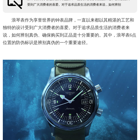
受到广大消费者的喜爱。对于追求品质生活的消费者来说，如何辨别
常州市新北区龙锦路1590号现代传媒中心5号楼10层1008室（需提前预约）
徐州市鼓楼区淮海东路29号苏宁广场IFC国际金融中心35层3508室（需提前预约）
浪琴表作为享誉世界的钟表品牌，一直以来都以其精湛的工艺和
扬州市邗江区国展路29号星耀天地写字楼1号楼18层1803室（需提前预约）
独特的设计受到广大消费者的喜爱。对于追求品质生活的消费者来
说，如何辨别真伪、确保购买到正品是十分重要的。其中，浪琴表6点
盐城市盐都区世纪大道5号盐城金融城写字楼1号楼16层1604室（需提前预约）
位置的防伪标识是辨别真伪的一个重要途径。
泰州市海陵区永定东路399号置地商务中心东塔（华润万象城）17层1706室（需提前预约）
宁波市江北区大闸南路500号来福士广场办公楼20层2009室（需提前预约）
杭州市上城区钱江路1366号华润大厦A座5层503-5室（需提前预约）
金华市金东区东市南街777号金华万达广场4号楼22楼2209室（需提前预约）
绍兴市越城区胜利东路379号世茂天际中心写字楼8层805室（需提前预约）
嘉兴市南湖区广益路705号嘉兴世界贸易中心A座13层1304室（需提前预约）
南昌市红谷滩新区红谷中大道998号绿地双子塔（中央广场）A1座办公楼14层14-07室（需提前预约）
济南市历下区经十路11111号华润中心写字楼（万象城）15层1508室（需提前预约）
广州市天河区天河路230号万菱汇国际中心A塔7层704室（需提前预约）
广州市越秀区环市东路371-375号世界贸易中心大厦南塔15层1507室（需提前预约）
深圳市罗湖区深南东路5001号华润大厦17层1701室（需提前预约）