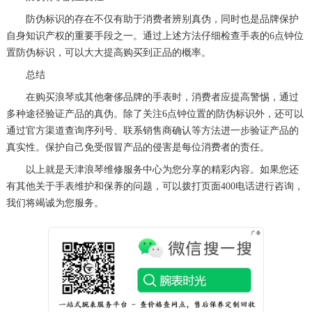
黑龙江省牡丹江市东安区太平路浪琴售后服务中心（需提前预约）
防伪标识的存在不仅有助于消费者辨别真伪，同时也是品牌保护
自身知识产权的重要手段之一。通过上述方法仔细检查手表的6点钟位
黑龙江省七台河市桃山区大同街浪琴售后服务中心（需提前预约）
置防伪标识，可以大大提高购买到正品的概率。
黑龙江省齐齐哈尔市龙沙区龙华路浪琴售后服务中心（需提前预约）
总结
黑龙江省双鸭山市尖山区新兴大街浪琴售后服务中心（需提前预约）
在购买浪琴或其他奢侈品牌的手表时，消费者应提高警惕，通过
黑龙江省绥化市北林区新华街与康庄路交叉口浪琴售后服务中心（需提前预约）
多种途径验证产品的真伪。除了关注6点钟位置的防伪标识外，还可以
黑龙江省伊春市伊美区通河路浪琴售后服务中心（需提前预约）
通过官方渠道查询序列号、联系销售商确认等方法进一步验证产品的
吉林省白城市洮北区明仁南街浪琴售后服务中心（需提前预约）
真实性。保护自己免受假冒产品的侵害是每位消费者的责任。
吉林省白山市浑江区浑江大街浪琴售后服务中心（需提前预约）
以上就是
天津浪琴维修服务中心
为您分享的精彩内容。如果您还
吉林省吉林市船营区河南街浪琴售后服务中心（需提前预约）
有其他关于手表维护和保养的问题，可以拨打页面400电话进行咨询，
我们将竭诚为您服务。
吉林省辽源市龙山区人民大街浪琴售后服务中心（需提前预约）
吉林省梅河口市新华街道梅河大街浪琴售后服务中心（需提前预约）
吉林省四平市铁东区紫气大路与南九经街交汇处浪琴售后服务中心（需提前预约）
吉林省松原市宁江区五环大街浪琴售后服务中心（需提前预约）
吉林省通化市东昌区环通乡江南大街浪琴售后服务中心（需提前预约）
吉林省延边市延吉市解放路浪琴售后服务中心（需提前预约）