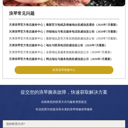
山东省泰安市泰山区财源街道泰山大街浪琴售后服务中心（需提前预约）
山东省威海市环翠区新威海路89号振华商厦一楼名表维修浪琴售后服务中心（需提前预约）
浪琴常见问题
山东省潍坊市奎文区东风东街浪琴售后服务中心（需提前预约）
天津浪琴官方售后服务中心｜最新官方热线及维修地址权威信息通告（2026年7月最新）
山东省枣庄市滕州市北辛路与善国路交叉口浪琴售后服务中心（需提前预约）
天津浪琴官方售后服务中心｜详细地址与售后服务电话权威信息公告（2026年7月最新）
山东省淄博市张店区金晶大道浪琴售后服务中心（需提前预约）
天津浪琴官方售后服务中心｜最新地址及官方售后热线权威信息公告（2026年7月最新）
上海市黄浦区南京东路299号宏伊国际广场写字楼8层806室浪琴售后服务中心（需提前预约）
天津浪琴官方售后服务中心｜地址与联系电话权威信息公告（2026年7月最新）
天津浪琴官方售后服务中心｜全新地址及服务热线权威信息公示（2026年7月最新）
上海市徐汇区虹桥路3号港汇中心2座37层3705室浪琴售后服务中心（需提前预约）
天津浪琴官方售后服务中心｜网点地址与服务热线权威信息公示（2026年7月最新）
浙江省杭州市上城区钱江路1366号华润大厦A座5层503-5室浪琴售后服务中心（需提前预约）
联系浪琴维修中心
浙江省湖州市吴兴区劳动路浪琴售后服务中心（需提前预约）
浙江省嘉兴市南湖区广益路705号嘉兴世界贸易中心A座13层1304室浪琴售后服务中心（需提前预约）
浙江省金华市金东区东市南街777号金华万达广场4号楼22楼2209室浪琴售后服务中心（需提前预约）
提交您的浪琴腕表故障，快速获取解决方案
浙江省丽水市莲都区解放街浪琴售后服务中心（需提前预约）
在线将您的联系方式与服务类型提交
浙江省宁波市江北区大闸南路500号来福士广场办公楼20层2009室浪琴售后服务中心（需提前预约）
专业技师为您提供高水准的浪琴维修保养服务
浙江省衢州市柯城区上街浪琴售后服务中心（需提前预约）
浙江省绍兴市越城区胜利东路379号世茂天际中心写字楼8层805室浪琴售后服务中心（需提前预约）