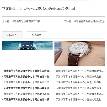
辽宁省鞍山市铁东区站前街浪琴售后服务中心（需提前预约）
本文链接： http://www.g4934.cn/Problems/679.html
辽宁省本溪市平山区胜利路浪琴售后服务中心（需提前预约）
辽宁省朝阳市双塔区新华路浪琴售后服务中心（需提前预约）
上一篇：
浪琴表带过长处理技巧详解
下一篇：
浪琴表盘有划痕处理办法汇总
辽宁省丹东市振兴区七经街浪琴售后服务中心（需提前预约）
相关推荐
热点聚焦
辽宁省抚顺市新抚区东一路浪琴售后服务中心（需提前预约）
辽宁省阜新市海州区解放大街浪琴售后服务中心（需提前预约）
辽宁省葫芦岛市连山区中央路浪琴售后服务中心（需提前预约）
辽宁省锦州市古塔区中央大街浪琴售后服务中心（需提前预约）
辽宁省辽阳市白塔区新运大街浪琴售后服务中心（需提前预约）
辽宁省盘锦市兴隆台区石油大街浪琴售后服务中心（需提前预约）
·
天津浪琴官方售后服务中心｜最新官方热线及维修地址权威信息通告（2026年7月最新）
· 天津浪琴官方售后服务中心｜全新维修地址和售后服务电话权威信息通告（2026年7月最新）
·
天津浪琴官方售后服务中心｜详细地址与售后服务电话权威信息公告（2026年7月最新）
· 天津浪琴官方售后服务中心｜最新热线及官方维修地址权威信息通告（2026年7月最新）
辽宁省铁岭市银州区南马路浪琴售后服务中心（需提前预约）
· 天津浪琴官方售后服务中心｜最新地址及官方售后热线权威信息公告（2026年7月最新）
· 天津浪琴官方售后服务中心｜网点地址与热线权威信息公告（2026年7月最新）
辽宁省营口市站前区市府路与渤海大街交叉口浪琴售后服务中心（需提前预约）
·
天津浪琴官方售后服务中心｜地址与联系电话权威信息公告（2026年7月最新）
· 天津浪琴官方售后服务中心｜全新服务热线及门店地址权威信息通告（2026年7月最新）
辽宁省沈阳市沈河区中街路137号亨得利名表维修授权店1楼浪琴售后服务中心（需提前预约）
· 天津浪琴官方售后服务中心｜全新地址及服务热线权威信息公示（2026年7月最新）
· 天津浪琴官方售后服务中心｜全新服务电话及详细维修地址权威信息公告（2026年7月最新）
辽宁省沈阳市沈河区中街路83号亨得利名表维修授权店1楼浪琴售后服务中心（需提前预约）
·
天津浪琴官方售后服务中心｜网点地址与服务热线权威信息公示（2026年7月最新）
· 天津浪琴官方售后服务中心｜完整地址及售后热线权威信息通告（2026年7月最新）