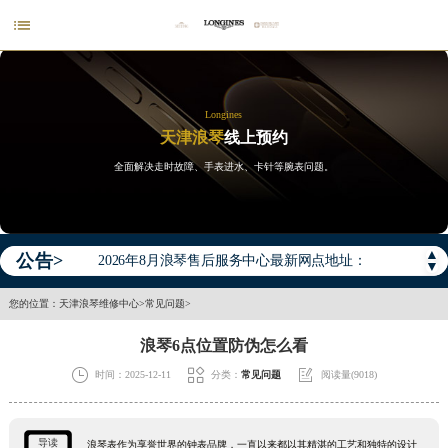

Longines
天津浪琴
线上预约
全面解决走时故障、手表进水、卡针等腕表问题。
2026年浪琴中国区售后服务网络优化升级公告
2026年8月浪琴全国官方售后客户服务热线：400-995-7728
▲
公告>
2026年8月浪琴售后服务中心最新网点地址：
▼
北京市东城区东长安街1号王府井东方广场W3座6层602室（需提前预约）
您的位置：
天津浪琴维修中心
>
常见问题
>
北京市朝阳区建国门外大街甲6号华熙国际中心D座11层1102室（需提前预约）
浪琴6点位置防伪怎么看
天津市和平区赤峰道136号天津国际金融中心26层2603室（需提前预约）



时间：2025-12-11
分类：
常见问题
阅读量(9018)
上海市徐汇区虹桥路3号港汇中心2座37层3705室（需提前预约）
上海市黄浦区南京东路299号宏伊国际广场写字楼8层806室（需提前预约）
南京市秦淮区中山南路1号南京中心22层22-C1-C3室（需提前预约）
导读
浪琴表作为享誉世界的钟表品牌，一直以来都以其精湛的工艺和独特的设计