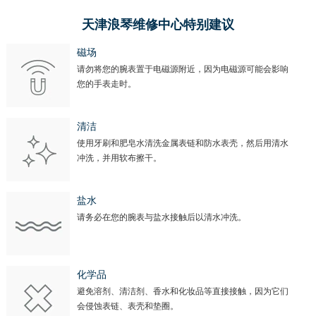
北京市朝阳区建国门外大街甲6号华熙国际中心D座11层1102室浪琴售后服务中心（需提前预约）
北京市东城区东长安街1号王府井东方广场W3座6层602室浪琴售后服务中心（需提前预约）
天津浪琴维修中心特别建议
河北省保定市竞秀区朝阳北大街北国先天下浪琴售后服务中心（需提前预约）
磁场
内蒙古自治区阿拉善盟市左旗土尔扈特大街浪琴售后服务中心（需提前预约）
请勿将您的腕表置于电磁源附近，因为电磁源可能会影响
您的手表走时。
内蒙古自治区巴彦淖尔市临河区新华街浪琴售后服务中心（需提前预约）
内蒙古自治区包头市青山区幸福路甲3号王府井百货名表维修浪琴售后服务中心（需提前预约）
清洁
内蒙古自治区赤峰市红山区哈达街浪琴售后服务中心（需提前预约）
使用牙刷和肥皂水清洗金属表链和防水表壳，然后用清水
内蒙古自治区鄂尔多斯市东胜区伊金霍洛街浪琴售后服务中心（需提前预约）
冲洗，并用软布擦干。
内蒙古自治区呼伦贝尔市海拉尔区中央街浪琴售后服务中心（需提前预约）
内蒙古自治区通辽市科尔沁区明仁大街浪琴售后服务中心（需提前预约）
盐水
内蒙古自治区乌海市海勃湾区人民南路浪琴售后服务中心（需提前预约）
请务必在您的腕表与盐水接触后以清水冲洗。
内蒙古自治区乌兰察布市集宁区恩和大街浪琴售后服务中心（需提前预约）
内蒙古自治区锡林郭勒盟市锡林浩特市光明街与额尔敦路交叉口浪琴售后服务中心（需提前预约）
化学品
内蒙古自治区兴安盟市乌兰浩特市兴安大街浪琴售后服务中心（需提前预约）
避免溶剂、清洁剂、香水和化妆品等直接接触，因为它们
山西省大同市平城区迎宾街浪琴售后服务中心（需提前预约）
会侵蚀表链、表壳和垫圈。