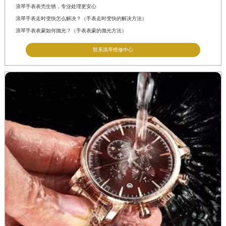
江西省景德镇市珠山区珠山中路浪琴售后服务中心（需提前预约）
浪琴手表表壳生锈，专业处理更安心
江西省九江市浔阳区浔阳路浪琴售后服务中心（需提前预约）
浪琴手表走时变快怎么解决？（手表走时变快的解决方法）
浪琴手表表蒙如何抛光？（手表表蒙的抛光方法）
江西省南昌市红谷滩新区红谷中大道998号绿地双子塔（中央广场）A1座办公楼14层14-07室浪琴售后服务中心（需提前预约）
江西省萍乡市安源区萍安北大道与康庄路交叉口浪琴售后服务中心（需提前预约）
联系浪琴维修中心
江西省上饶市信州区滨江西路浪琴售后服务中心（需提前预约）
江西省新余市渝水区北湖西路浪琴售后服务中心（需提前预约）
江西省宜春市袁州区中山中路浪琴售后服务中心（需提前预约）
江西省鹰潭市月湖区胜利东路浪琴售后服务中心（需提前预约）
山东省德州市德城区东风中路浪琴售后服务中心（需提前预约）
山东省东营市东营区济南路浪琴售后服务中心（需提前预约）
山东省济南市历下区经十路11111号华润中心写字楼（万象城）15层1508室浪琴售后服务中心（需提前预约）
山东省济宁市任城区太白楼路浪琴售后服务中心（需提前预约）
山东省莱芜市文化南路8号银座商城名表维修一楼名表维修浪琴售后服务中心（需提前预约）
山东省临沂市兰山区解放路浪琴售后服务中心（需提前预约）
山东省日照市东港区烟台路浪琴售后服务中心（需提前预约）