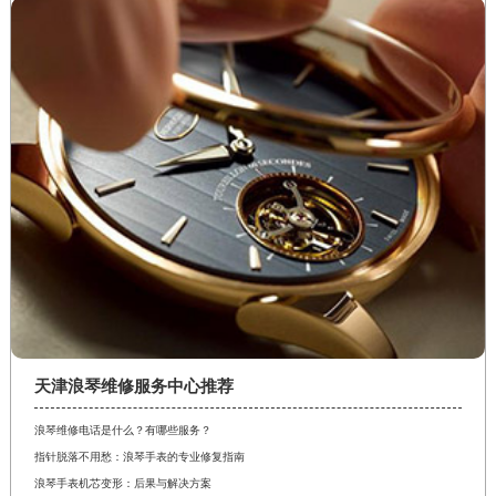
福建省三明市三元区东乾二路浪琴售后服务中心（需提前预约）
福建省漳州市龙文区步港路浪琴售后服务中心（需提前预约）
江苏省常州市新北区龙锦路1590号现代传媒中心5号楼10层1008室浪琴售后服务中心（需提前预约）
江苏省淮安市清江浦区淮海北路浪琴售后服务中心（需提前预约）
江苏省连云港市海州区通灌北路浪琴售后服务中心（需提前预约）
江苏省南京市秦淮区中山南路1号南京中心22层22-C1-C3室浪琴售后服务中心（需提前预约）
江苏省宿迁市宿城区西湖路浪琴售后服务中心（需提前预约）
江苏省泰州市海陵区永定东路399号置地商务中心东塔（华润万象城）17层1706室浪琴售后服务中心（需提前预约）
江苏省徐州市鼓楼区淮海东路29号苏宁广场IFC国际金融中心35层3508室浪琴售后服务中心（需提前预约）
江苏省盐城市盐都区世纪大道5号盐城金融城写字楼1号楼16层1604室浪琴售后服务中心（需提前预约）
江苏省扬州市邗江区国展路29号星耀天地写字楼1号楼18层1803室浪琴售后服务中心（需提前预约）
江苏省镇江市京口区中山东路浪琴售后服务中心（需提前预约）
天津浪琴维修服务中心推荐
江西省抚州市临川区赣东大道浪琴售后服务中心（需提前预约）
浪琴维修电话是什么？有哪些服务？
江西省赣州市章贡区文清路浪琴售后服务中心（需提前预约）
指针脱落不用愁：浪琴手表的专业修复指南
江西省吉安市吉州区井冈山大道浪琴售后服务中心（需提前预约）
浪琴手表机芯变形：后果与解决方案