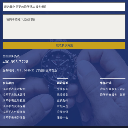
浙江省舟山市定海区解放东路浪琴售后服务中心（需提前预约）
澳门特别行政区大堂区议事亭前地（新马路）浪琴售后服务中心（需提前预约）
澳门特别行政区风顺堂区南湾大马路浪琴售后服务中心（需提前预约）
澳门特别行政区花地玛堂区关闸广场浪琴售后服务中心（需提前预约）
澳门特别行政区花王堂区大三巴商圈浪琴售后服务中心（需提前预约）
获取解决方案
澳门特别行政区嘉模堂区官也街浪琴售后服务中心（需提前预约）
澳门省路氹城市金光大道浪琴售后服务中心（需提前预约）
全国服务热线：
400-995-7728
澳门特别行政区望德堂区塔石广场浪琴售后服务中心（需提前预约）
服务时间：早9：00-19:30（节假日正常营业）
福建省福州市晋安区竹屿路6号东二环泰禾广场2号楼5层509室浪琴售后服务中心（需提前预约）
福建省厦门市思明区湖滨东路95号万象城华润大厦B座11层1104室浪琴售后服务中心（需提前预约）
服务项目
网站导航
维修方式
广东省潮州市潮安区新风路与潮汕路交汇处浪琴售后服务中心（需提前预约）
浪琴手表走时检测
维修服务
浪琴维修服务 - 到店
浪琴手表防水处理
保养服务
浪琴维修服务 - 邮寄
广东省广州市天河区天河路230号万菱汇国际中心A塔7层704室浪琴售后服务中心（需提前预约）
浪琴手表故障检查
更换配件
广东省广州市越秀区环市东路371-375号世界贸易中心大厦南塔15层1507室浪琴售后服务中心（需提前预约）
浪琴手表洗油保养
常见问题
浪琴手表外观修复
浪琴资讯
广东省河源市源城区越王大道浪琴售后服务中心（需提前预约）
浪琴手表表带服务
服务中心
广东省惠州市惠城区江北文昌一路7号华贸大厦（华贸天地）1座30层30-05室浪琴售后服务中心（需提前预约）