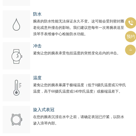
山西省晋城市城区黄华街浪琴售后服务中心（需提前预约）
山西省晋中市榆次区顺城街浪琴售后服务中心（需提前预约）
防水
山西省临汾市尧都区解放路浪琴售后服务中心（需提前预约）
腕表的防水性能无法保证永久不变。这可能会受到密封圈

老化或意外撞击的影响。我们建议您每年一次将腕表送至
山西省吕梁市离石区永宁中路与建设街交叉口浪琴售后服务中心（需提前预约）
浪琴手表维修中心检验防水功能。
预约
山西省朔州市朔城区怡西路与鄯阳西街交汇处浪琴售后服务中心（需提前预约）
冲击
山西省忻州市忻府区和平东街与七一南路交叉口浪琴售后服务中心（需提前预约）

避免让您的腕表承受包括温度的突然变化在内的冲击。
山西省阳泉市郊区平阳东街与新城大道交叉口浪琴售后服务中心（需提前预约）
山西省运城市盐湖区河东街浪琴售后服务中心（需提前预约）
山西省长治市潞州区英雄中路浪琴售后服务中心（需提前预约）
温度
山西省太原市迎泽区迎泽街道解放路15号亨得利名表维修授权店3楼浪琴售后服务中心（需提前预约）
避免让您的腕表暴露于极端温度（低于0摄氏温度或32华氏
温度，高于60摄氏温度或140华氏温度）或极端温差下。
天津市和平区赤峰道136号天津国际金融中心26层2603室浪琴售后服务中心（需提前预约）
安徽省安庆市迎江区人民路浪琴售后服务中心（需提前预约）
旋入式表冠
安徽省蚌埠市蚌山区淮河路浪琴售后服务中心（需提前预约）
在您的腕表沉浸在水中之前，请确定表冠已拧紧，以防水
安徽省亳州市谯城区魏武大道浪琴售后服务中心（需提前预约）
渗入浪琴内部。
安徽省池州市贵池区长江路浪琴售后服务中心（需提前预约）