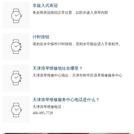
安徽省滁州市琅琊区南谯北路浪琴售后服务中心（需提前预约）
非旋入式表冠
安徽省阜阳市颍州区颍州北路浪琴售后服务中心（需提前预约）
务必将表冠按回正常位置，以防水渗入浪琴内部
安徽省淮北市相山区淮海路浪琴售后服务中心（需提前预约）
安徽省淮南市田家庵区国庆中路浪琴售后服务中心（需提前预约）
计时按钮
安徽省黄山市屯溪区黄山西路浪琴售后服务中心（需提前预约）
请勿在水中操作计时按钮，否则水可能会进入手表机件。
安徽省六安市金安区解放中路浪琴售后服务中心（需提前预约）
安徽省马鞍山市雨山区湖南西路浪琴售后服务中心（需提前预约）
安徽省宿州市埇桥区人民中路浪琴售后服务中心（需提前预约）
天津浪琴维修地址在哪里？
安徽省铜陵市铜官区石城大道浪琴售后服务中心（需提前预约）
天津浪琴维修中心地址：天津市和平区浪琴维修服务中心
安徽省芜湖市镜湖区中山路步行街浪琴售后服务中心（需提前预约）
安徽省宣城市宣州区叠嶂西路浪琴售后服务中心（需提前预约）
天津浪琴维修服务中心电话是什么？
福建省龙岩市新罗区九一南路浪琴售后服务中心（需提前预约）
天津浪琴维修电话：
福建省南平市建阳区人民西路浪琴售后服务中心（需提前预约）
400-995-7728
福建省宁德市蕉城区天湖东路浪琴售后服务中心（需提前预约）
福建省莆田市城厢区霞林街道荔华东大道浪琴售后服务中心（需提前预约）