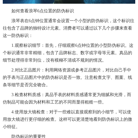
惠州市惠城区江北文昌一路7号华贸大厦（华贸天地）1座30层30-05室（需提前预约）
如何查看浪琴6点位置的防伪标识
厦门市思明区湖滨东路95号万象城华润大厦B座11层1104室（需提前预约）
浪琴表在6点钟位置通常会设置一个小型的防伪标识，这个标识往
福州市晋安区竹屿路6号东二环泰禾广场2号楼5层509室（需提前预约）
往包含了品牌的独特设计元素。消费者可以通过以下几个步骤来查看
成都市锦江区人民东路6号SAC东原中心24层2406B室（需提前预约）
这一防伪标识：
重庆市江北区观音桥步行街2号融恒时代广场9层902室（需提前预约）
1.观察标识细节：首先，仔细观察6点钟位置的小型防伪标识。这
个标识通常非常精细，包含了品牌标志、数字或字母等元素。真品的
长沙市芙蓉区建湘路393号世茂环球金融中心写字楼10层1013室（需提前预约）
细节处理得非常到位，没有模糊不清或不规则的情况。
郑州市二七区民主路10号华润大厦29层2905室（需提前预约）
2.对比正品图片：利用网络资源或参考正品图片，对比自己手中
太原市迎泽区迎泽街道解放路15号亨得利名表维修授权店3楼（需提前预约）
的手表与正品图片中的防伪标识是否一致。注意检查文字、图案、线
沈阳市沈河区中街路137号亨得利名表维修授权店1楼（需提前预约）
条等细节是否完全吻合。
沈阳市沈河区中街路83号亨得利名表维修授权店1楼（需提前预约）
3.检查材料质感：真品手表的材料质感通常更为细腻和光滑，而
黑龙江省大庆市萨尔图区会战大街浪琴售后服务中心（需提前预约）
仿制品可能会因为材料和工艺的不同而显得粗糙一些。
黑龙江省鹤岗市向阳区红军路浪琴售后服务中心（需提前预约）
4.使用放大镜检查：对于一些难以直接观察到的小细节，可以使
黑龙江省黑河市爱辉区中央街浪琴售后服务中心（需提前预约）
用放大镜进行更仔细的检查。这样可以更清楚地看到防伪标识上的微
小特征。
黑龙江省鸡西市鸡冠区红军路浪琴售后服务中心（需提前预约）
防伪标识的重要性
黑龙江省佳木斯市向阳区长安路浪琴售后服务中心（需提前预约）