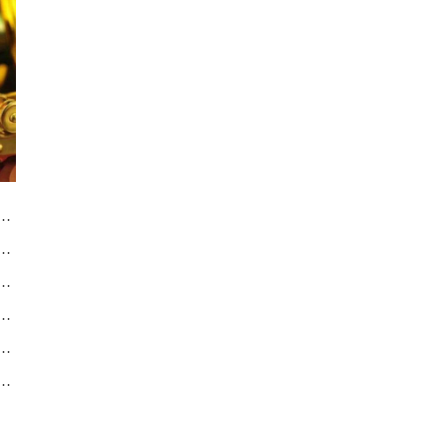
服务中心｜最新官方地址和全部热线权威信息通告（2026年7月最新）
服务中心｜全新热线及维修地址权威信息公示（2026年7月最新）
服务中心｜网点地址和官方热线权威信息通告（2026年7月最新）
务中心｜全新地址及24小时服务电话权威信息公告（2026年7月最新）
服务中心｜全部网点地址与客服热线权威信息通告（2026年7月最新）
服务中心｜全部地址与售后电话权威信息通告（2026年7月最新）