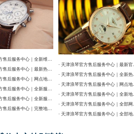
· 天津浪琴官方售后服务中心｜全新维修地址和售后服务电话权威信息通告（2026年7月最新）
· 天津浪琴官方售后
· 天津浪琴官方售后服务中心｜最新热线及官方维修地址权威信息通告（2026年7月最新）
· 天津浪琴官方售后
· 天津浪琴官方售后服务中心｜网点地址与热线权威信息公告（2026年7月最新）
· 天津浪琴官方售后
· 天津浪琴官方售后服务中心｜全新服务热线及门店地址权威信息通告（2026年7月最新）
· 天津浪琴官方售后服
· 天津浪琴官方售后服务中心｜全新服务电话及详细维修地址权威信息公告（2026年7月最新）
· 天津浪琴官方售后
· 天津浪琴官方售后服务中心｜完整地址及售后热线权威信息通告（2026年7月最新）
· 天津浪琴官方售后