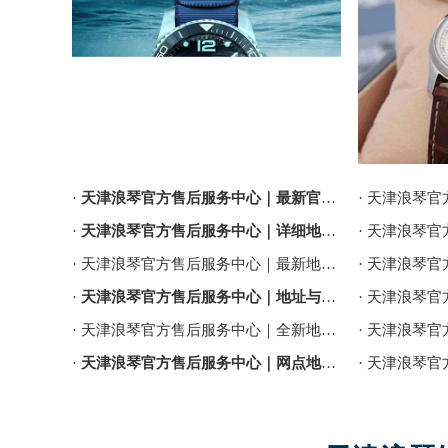
·
天津浪琴官方售后服务中心｜最新官方热线及维修地址权威信息通告（2026年7月最新）
·
天津浪琴官方售后服务中心｜详细地址与售后服务电话权威信息公告（2026年7月最新）
· 天津浪琴官方售后服务中心｜最新地址及官方售后热线权威信息公告（2026年7月最新）
·
天津浪琴官方售后服务中心｜地址与联系电话权威信息公告（2026年7月最新）
· 天津浪琴官方售后服务中心｜全新地址及服务热线权威信息公示（2026年7月最新）
·
天津浪琴官方售后服务中心｜网点地址与服务热线权威信息公示（2026年7月最新）