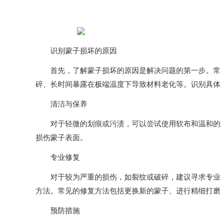
识别蒙子损坏的原因
首先，了解蒙子损坏的原因是解决问题的第一步。常见
碎、长时间暴露在极端温度下导致材料老化等。识别具体
清洁与保养
对于轻微的划痕或污渍，可以尝试使用软布和温和的清
损伤蒙子表面。
专业修复
对于较为严重的损伤，如裂纹或破碎，建议寻求专业的
方法。常见的修复方法包括更换新的蒙子、进行精细打磨
预防措施