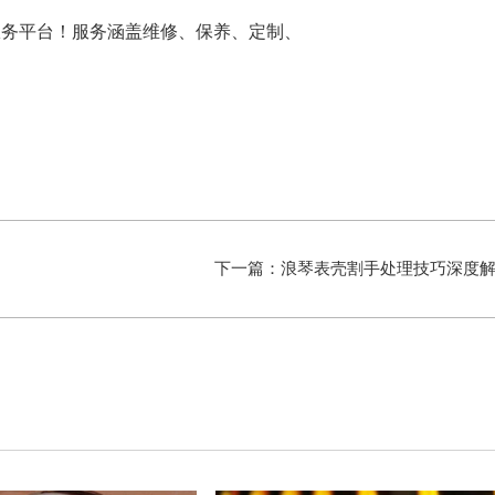
下一篇：
浪琴表壳割手处理技巧深度