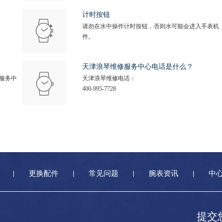
计时按钮
请勿在水中操作计时按钮，否则水可能会进入手表机
件。
天津浪琴维修服务中心电话是什么？
服务中
天津浪琴维修电话：
400-995-7728
更换配件
常见问题
腕表资讯
中
提交