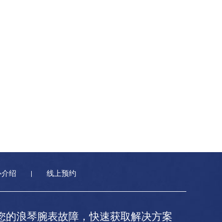
心介绍
线上预约
您的浪琴腕表故障，快速获取解决方案