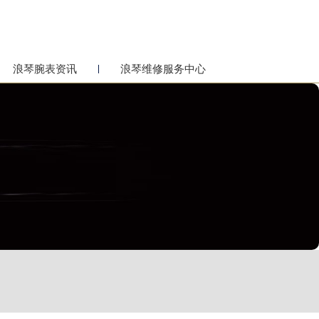
浪琴腕表资讯
浪琴维修服务中心