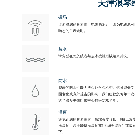
天津浪琴
磁场
请勿将您的腕表置于电磁源附近，因为电磁源可
响您的手表走时。
盐水
请务必在您的腕表与盐水接触后以清水冲洗。
防水
腕表的防水性能无法保证永久不变。这可能会受
圈老化或意外撞击的影响。我们建议您每年一次
送至浪琴手表维修中心检验防水功能。
温度
避免让您的腕表暴露于极端温度（低于0摄氏温度
氏温度，高于60摄氏温度或140华氏温度）或极
下。