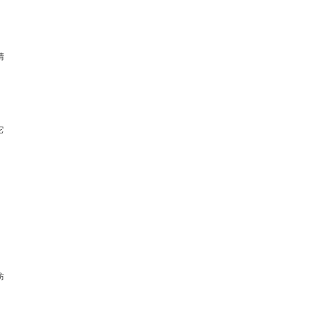
清
它
。
防