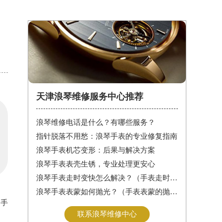
天津浪琴维修服务中心推荐
浪琴维修电话是什么？有哪些服务？
指针脱落不用愁：浪琴手表的专业修复指南
浪琴手表机芯变形：后果与解决方案
浪琴手表表壳生锈，专业处理更安心
浪琴手表走时变快怎么解决？（手表走时变快的解决方法）
浪琴手表表蒙如何抛光？（手表表蒙的抛光方法）
响手
联系浪琴维修中心