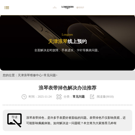

Longines
天津浪琴
线上预约
全面解决走时故障、手表进水、卡针等腕表问题。
您的位置：
天津浪琴维修中心
>
常见问题
>
浪琴表带掉色解决办法推荐



时间：2025-11-24
分类：
常见问题
阅读量(9018)
导读
浪琴表带掉色，是许多手表爱好者面临的问题。表带掉色不仅影响美观，还
可能影响佩戴体验。如何解决这一问题呢？本文将为大家推荐几种有