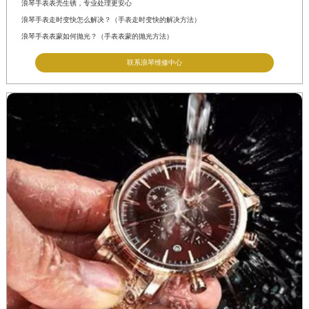
浪琴手表表壳生锈，专业处理更安心
江西省南昌市红谷滩新区红谷中大道998号绿地双子塔（中央广场）A1座办公楼14层14-07室浪琴售后服务中心（需提前预约）
浪琴手表走时变快怎么解决？（手表走时变快的解决方法）
江西省萍乡市安源区萍安北大道与康庄路交叉口浪琴售后服务中心（需提前预约）
浪琴手表表蒙如何抛光？（手表表蒙的抛光方法）
江西省上饶市信州区滨江西路浪琴售后服务中心（需提前预约）
联系浪琴维修中心
江西省新余市渝水区北湖西路浪琴售后服务中心（需提前预约）
江西省宜春市袁州区中山中路浪琴售后服务中心（需提前预约）
江西省鹰潭市月湖区胜利东路浪琴售后服务中心（需提前预约）
山东省德州市德城区东风中路浪琴售后服务中心（需提前预约）
山东省东营市东营区济南路浪琴售后服务中心（需提前预约）
山东省济南市历下区经十路11111号华润中心写字楼（万象城）15层1508室浪琴售后服务中心（需提前预约）
山东省济宁市任城区太白楼路浪琴售后服务中心（需提前预约）
山东省莱芜市文化南路8号银座商城名表维修一楼名表维修浪琴售后服务中心（需提前预约）
山东省临沂市兰山区解放路浪琴售后服务中心（需提前预约）
山东省日照市东港区烟台路浪琴售后服务中心（需提前预约）
山东省泰安市泰山区财源街道泰山大街浪琴售后服务中心（需提前预约）
山东省威海市环翠区新威海路89号振华商厦一楼名表维修浪琴售后服务中心（需提前预约）