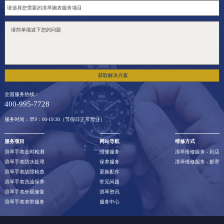
澳门特别行政区风顺堂区南湾大马路浪琴售后服务中心（需提前预约）
澳门特别行政区花地玛堂区关闸广场浪琴售后服务中心（需提前预约）
澳门特别行政区花王堂区大三巴商圈浪琴售后服务中心（需提前预约）
澳门特别行政区嘉模堂区官也街浪琴售后服务中心（需提前预约）
澳门省路氹城市金光大道浪琴售后服务中心（需提前预约）
获取解决方案
澳门特别行政区望德堂区塔石广场浪琴售后服务中心（需提前预约）
全国服务热线：
福建省福州市晋安区竹屿路6号东二环泰禾广场2号楼5层509室浪琴售后服务中心（需提前预约）
400-995-7728
福建省厦门市思明区湖滨东路95号万象城华润大厦B座11层1104室浪琴售后服务中心（需提前预约）
服务时间：早9：00-19:30（节假日正常营业）
广东省潮州市潮安区新风路与潮汕路交汇处浪琴售后服务中心（需提前预约）
服务项目
网站导航
维修方式
广东省广州市天河区天河路230号万菱汇国际中心A塔7层704室浪琴售后服务中心（需提前预约）
浪琴手表走时检测
维修服务
浪琴维修服务 - 到店
广东省广州市越秀区环市东路371-375号世界贸易中心大厦南塔15层1507室浪琴售后服务中心（需提前预约）
浪琴手表防水处理
保养服务
浪琴维修服务 - 邮寄
浪琴手表故障检查
更换配件
广东省河源市源城区越王大道浪琴售后服务中心（需提前预约）
浪琴手表洗油保养
常见问题
广东省惠州市惠城区江北文昌一路7号华贸大厦（华贸天地）1座30层30-05室浪琴售后服务中心（需提前预约）
浪琴手表外观修复
浪琴资讯
浪琴手表表带服务
服务中心
广东省江门市蓬江区广场西路浪琴售后服务中心（需提前预约）
广东省揭阳市榕城进贤门步行街浪琴售后服务中心（需提前预约）