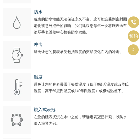
山西省临汾市尧都区解放路浪琴售后服务中心（需提前预约）
山西省吕梁市离石区永宁中路与建设街交叉口浪琴售后服务中心（需提前预约）
防水
预约入口
关闭
腕表的防水性能无法保证永久不变。这可能会受到密封圈
山西省朔州市朔城区怡西路与鄯阳西街交汇处浪琴售后服务中心（需提前预约）

老化或意外撞击的影响。我们建议您每年一次将腕表送至
山西省忻州市忻府区和平东街与七一南路交叉口浪琴售后服务中心（需提前预约）
浪琴手表维修中心检验防水功能。
立即预约
预约
山西省阳泉市郊区平阳东街与新城大道交叉口浪琴售后服务中心（需提前预约）
提前预约免排队，到店即享服务
冲击
预约时间有变无需取消，可随时重新预约
山西省运城市盐湖区河东街浪琴售后服务中心（需提前预约）

避免让您的腕表承受包括温度的突然变化在内的冲击。
山西省长治市潞州区英雄中路浪琴售后服务中心（需提前预约）
山西省太原市迎泽区迎泽街道解放路15号亨得利名表维修授权店3楼浪琴售后服务中心（需提前预约）
天津市和平区赤峰道136号天津国际金融中心26层2603室浪琴售后服务中心（需提前预约）
温度
避免让您的腕表暴露于极端温度（低于0摄氏温度或32华氏
安徽省安庆市迎江区人民路浪琴售后服务中心（需提前预约）
温度，高于60摄氏温度或140华氏温度）或极端温差下。
安徽省蚌埠市蚌山区淮河路浪琴售后服务中心（需提前预约）
安徽省亳州市谯城区魏武大道浪琴售后服务中心（需提前预约）
旋入式表冠
安徽省池州市贵池区长江路浪琴售后服务中心（需提前预约）
在您的腕表沉浸在水中之前，请确定表冠已拧紧，以防水
安徽省滁州市琅琊区南谯北路浪琴售后服务中心（需提前预约）
渗入浪琴内部。
安徽省阜阳市颍州区颍州北路浪琴售后服务中心（需提前预约）