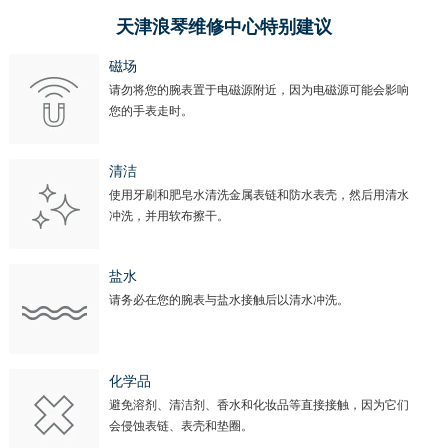
河北省保定市竞秀区朝阳北大街北国先天下浪琴售后服务中心（需提前预约）
天津浪琴维修中心特别建议
内蒙古自治区阿拉善盟市左旗土尔扈特大街浪琴售后服务中心（需提前预约）
内蒙古自治区巴彦淖尔市临河区新华街浪琴售后服务中心（需提前预约）
磁场
请勿将您的腕表置于电磁源附近，因为电磁源可能会影响
内蒙古自治区包头市青山区幸福路甲3号王府井百货名表维修浪琴售后服务中心（需提前预约）
您的手表走时。
内蒙古自治区赤峰市红山区哈达街浪琴售后服务中心（需提前预约）
内蒙古自治区鄂尔多斯市东胜区伊金霍洛街浪琴售后服务中心（需提前预约）
清洁
内蒙古自治区呼伦贝尔市海拉尔区中央街浪琴售后服务中心（需提前预约）
使用牙刷和肥皂水清洗金属表链和防水表壳，然后用清水
内蒙古自治区通辽市科尔沁区明仁大街浪琴售后服务中心（需提前预约）
冲洗，并用软布擦干。
内蒙古自治区乌海市海勃湾区人民南路浪琴售后服务中心（需提前预约）
内蒙古自治区乌兰察布市集宁区恩和大街浪琴售后服务中心（需提前预约）
盐水
请务必在您的腕表与盐水接触后以清水冲洗。
内蒙古自治区锡林郭勒盟市锡林浩特市光明街与额尔敦路交叉口浪琴售后服务中心（需提前预约）
内蒙古自治区兴安盟市乌兰浩特市兴安大街浪琴售后服务中心（需提前预约）
山西省大同市平城区迎宾街浪琴售后服务中心（需提前预约）
化学品
山西省晋城市城区黄华街浪琴售后服务中心（需提前预约）
避免溶剂、清洁剂、香水和化妆品等直接接触，因为它们
山西省晋中市榆次区顺城街浪琴售后服务中心（需提前预约）
会侵蚀表链、表壳和垫圈。