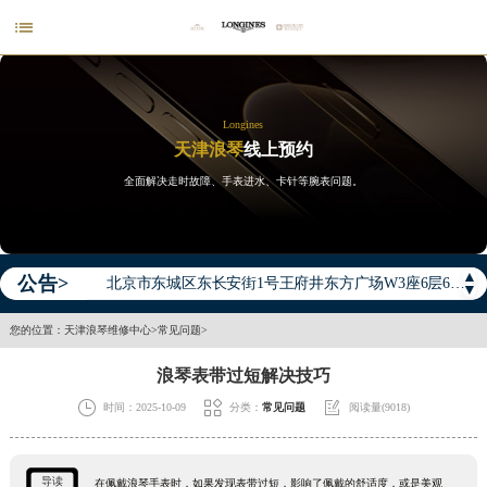

Longines
天津浪琴
线上预约
2026年浪琴中国区售后服务网络优化升级公告
全面解决走时故障、手表进水、卡针等腕表问题。
2026年8月浪琴全国官方售后客户服务热线：400-995-7728
2026年8月浪琴售后服务中心最新网点地址：
北京市东城区东长安街1号王府井东方广场W3座6层602室（需提前预约）
▲
公告>
北京市朝阳区建国门外大街甲6号华熙国际中心D座11层1102室（需提前预约）
▼
天津市和平区赤峰道136号天津国际金融中心26层2603室（需提前预约）
您的位置：
天津浪琴维修中心
>
常见问题
>
上海市徐汇区虹桥路3号港汇中心2座37层3705室（需提前预约）
浪琴表带过短解决技巧
上海市黄浦区南京东路299号宏伊国际广场写字楼8层806室（需提前预约）



时间：2025-10-09
分类：
常见问题
阅读量(9018)
南京市秦淮区中山南路1号南京中心22层22-C1-C3室（需提前预约）
常州市新北区龙锦路1590号现代传媒中心5号楼10层1008室（需提前预约）
徐州市鼓楼区淮海东路29号苏宁广场IFC国际金融中心35层3508室（需提前预约）
导读
在佩戴浪琴手表时，如果发现表带过短，影响了佩戴的舒适度，或是美观