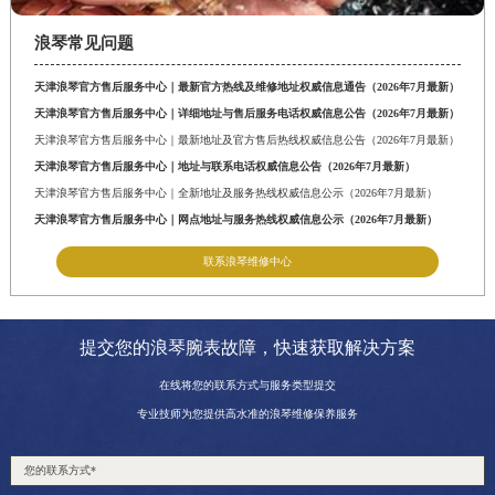
山东省潍坊市奎文区东风东街浪琴售后服务中心（需提前预约）
浪琴常见问题
山东省枣庄市滕州市北辛路与善国路交叉口浪琴售后服务中心（需提前预约）
山东省淄博市张店区金晶大道浪琴售后服务中心（需提前预约）
天津浪琴官方售后服务中心｜最新官方热线及维修地址权威信息通告（2026年7月最新）
上海市黄浦区南京东路299号宏伊国际广场写字楼8层806室浪琴售后服务中心（需提前预约）
天津浪琴官方售后服务中心｜详细地址与售后服务电话权威信息公告（2026年7月最新）
天津浪琴官方售后服务中心｜最新地址及官方售后热线权威信息公告（2026年7月最新）
上海市徐汇区虹桥路3号港汇中心2座37层3705室浪琴售后服务中心（需提前预约）
天津浪琴官方售后服务中心｜地址与联系电话权威信息公告（2026年7月最新）
浙江省杭州市上城区钱江路1366号华润大厦A座5层503-5室浪琴售后服务中心（需提前预约）
天津浪琴官方售后服务中心｜全新地址及服务热线权威信息公示（2026年7月最新）
浙江省湖州市吴兴区劳动路浪琴售后服务中心（需提前预约）
天津浪琴官方售后服务中心｜网点地址与服务热线权威信息公示（2026年7月最新）
浙江省嘉兴市南湖区广益路705号嘉兴世界贸易中心A座13层1304室浪琴售后服务中心（需提前预约）
联系浪琴维修中心
浙江省金华市金东区东市南街777号金华万达广场4号楼22楼2209室浪琴售后服务中心（需提前预约）
浙江省丽水市莲都区解放街浪琴售后服务中心（需提前预约）
提交您的浪琴腕表故障，快速获取解决方案
浙江省宁波市江北区大闸南路500号来福士广场办公楼20层2009室浪琴售后服务中心（需提前预约）
浙江省衢州市柯城区上街浪琴售后服务中心（需提前预约）
在线将您的联系方式与服务类型提交
浙江省绍兴市越城区胜利东路379号世茂天际中心写字楼8层805室浪琴售后服务中心（需提前预约）
专业技师为您提供高水准的浪琴维修保养服务
浙江省舟山市定海区解放东路浪琴售后服务中心（需提前预约）
澳门特别行政区大堂区议事亭前地（新马路）浪琴售后服务中心（需提前预约）