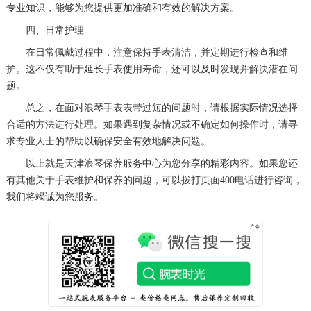
专业知识，能够为您提供更加准确和有效的解决方案。
黑龙江省齐齐哈尔市龙沙区龙华路浪琴售后服务中心（需提前预约）
四、日常护理
黑龙江省双鸭山市尖山区新兴大街浪琴售后服务中心（需提前预约）
在日常佩戴过程中，注意保持手表清洁，并定期进行检查和维
黑龙江省绥化市北林区新华街与康庄路交叉口浪琴售后服务中心（需提前预约）
护。这不仅有助于延长手表使用寿命，还可以及时发现并解决潜在问
黑龙江省伊春市伊美区通河路浪琴售后服务中心（需提前预约）
题。
吉林省白城市洮北区明仁南街浪琴售后服务中心（需提前预约）
总之，在面对浪琴手表表带过短的问题时，请根据实际情况选择
合适的方法进行处理。如果遇到复杂情况或不确定如何操作时，请寻
吉林省白山市浑江区浑江大街浪琴售后服务中心（需提前预约）
求专业人士的帮助以确保安全有效地解决问题。
吉林省吉林市船营区河南街浪琴售后服务中心（需提前预约）
以上就是
天津浪琴保养服务中心
为您分享的精彩内容。如果您还
吉林省辽源市龙山区人民大街浪琴售后服务中心（需提前预约）
有其他关于手表维护和保养的问题，可以拨打页面400电话进行咨询，
吉林省梅河口市新华街道梅河大街浪琴售后服务中心（需提前预约）
我们将竭诚为您服务。
吉林省四平市铁东区紫气大路与南九经街交汇处浪琴售后服务中心（需提前预约）
吉林省松原市宁江区五环大街浪琴售后服务中心（需提前预约）
吉林省通化市东昌区环通乡江南大街浪琴售后服务中心（需提前预约）
吉林省延边市延吉市解放路浪琴售后服务中心（需提前预约）
辽宁省鞍山市铁东区站前街浪琴售后服务中心（需提前预约）