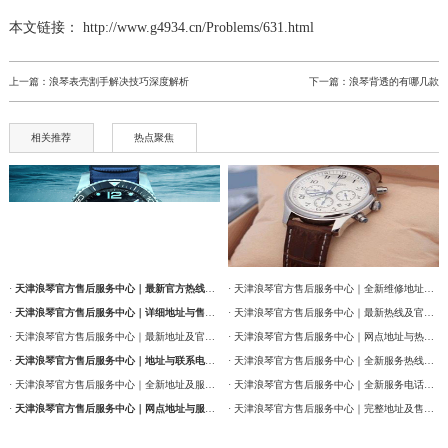
辽宁省本溪市平山区胜利路浪琴售后服务中心（需提前预约）
本文链接： http://www.g4934.cn/Problems/631.html
辽宁省朝阳市双塔区新华路浪琴售后服务中心（需提前预约）
辽宁省丹东市振兴区七经街浪琴售后服务中心（需提前预约）
上一篇：
浪琴表壳割手解决技巧深度解析
下一篇：
浪琴背透的有哪几款
辽宁省抚顺市新抚区东一路浪琴售后服务中心（需提前预约）
辽宁省阜新市海州区解放大街浪琴售后服务中心（需提前预约）
相关推荐
热点聚焦
辽宁省葫芦岛市连山区中央路浪琴售后服务中心（需提前预约）
辽宁省锦州市古塔区中央大街浪琴售后服务中心（需提前预约）
辽宁省辽阳市白塔区新运大街浪琴售后服务中心（需提前预约）
辽宁省盘锦市兴隆台区石油大街浪琴售后服务中心（需提前预约）
辽宁省铁岭市银州区南马路浪琴售后服务中心（需提前预约）
·
天津浪琴官方售后服务中心｜最新官方热线及维修地址权威信息通告（2026年7月最新）
· 天津浪琴官方售后服务中心｜全新维修地址和售后服务电话权威信息通告（2026年7月最新）
辽宁省营口市站前区市府路与渤海大街交叉口浪琴售后服务中心（需提前预约）
·
天津浪琴官方售后服务中心｜详细地址与售后服务电话权威信息公告（2026年7月最新）
· 天津浪琴官方售后服务中心｜最新热线及官方维修地址权威信息通告（2026年7月最新）
辽宁省沈阳市沈河区中街路137号亨得利名表维修授权店1楼浪琴售后服务中心（需提前预约）
· 天津浪琴官方售后服务中心｜最新地址及官方售后热线权威信息公告（2026年7月最新）
· 天津浪琴官方售后服务中心｜网点地址与热线权威信息公告（2026年7月最新）
辽宁省沈阳市沈河区中街路83号亨得利名表维修授权店1楼浪琴售后服务中心（需提前预约）
·
天津浪琴官方售后服务中心｜地址与联系电话权威信息公告（2026年7月最新）
· 天津浪琴官方售后服务中心｜全新服务热线及门店地址权威信息通告（2026年7月最新）
· 天津浪琴官方售后服务中心｜全新地址及服务热线权威信息公示（2026年7月最新）
· 天津浪琴官方售后服务中心｜全新服务电话及详细维修地址权威信息公告（2026年7月最新）
北京市朝阳区建国门外大街甲6号华熙国际中心D座11层1102室浪琴售后服务中心（需提前预约）
·
天津浪琴官方售后服务中心｜网点地址与服务热线权威信息公示（2026年7月最新）
· 天津浪琴官方售后服务中心｜完整地址及售后热线权威信息通告（2026年7月最新）
北京市东城区东长安街1号王府井东方广场W3座6层602室浪琴售后服务中心（需提前预约）