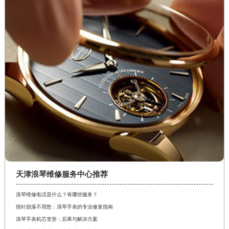
江苏省常州市新北区龙锦路1590号现代传媒中心5号楼10层1008室浪琴售后服务中心（需提前预约）
江苏省淮安市清江浦区淮海北路浪琴售后服务中心（需提前预约）
江苏省连云港市海州区通灌北路浪琴售后服务中心（需提前预约）
江苏省南京市秦淮区中山南路1号南京中心22层22-C1-C3室浪琴售后服务中心（需提前预约）
江苏省宿迁市宿城区西湖路浪琴售后服务中心（需提前预约）
江苏省泰州市海陵区永定东路399号置地商务中心东塔（华润万象城）17层1706室浪琴售后服务中心（需提前预约）
江苏省徐州市鼓楼区淮海东路29号苏宁广场IFC国际金融中心35层3508室浪琴售后服务中心（需提前预约）
江苏省盐城市盐都区世纪大道5号盐城金融城写字楼1号楼16层1604室浪琴售后服务中心（需提前预约）
江苏省扬州市邗江区国展路29号星耀天地写字楼1号楼18层1803室浪琴售后服务中心（需提前预约）
江苏省镇江市京口区中山东路浪琴售后服务中心（需提前预约）
江西省抚州市临川区赣东大道浪琴售后服务中心（需提前预约）
江西省赣州市章贡区文清路浪琴售后服务中心（需提前预约）
天津浪琴维修服务中心推荐
江西省吉安市吉州区井冈山大道浪琴售后服务中心（需提前预约）
浪琴维修电话是什么？有哪些服务？
江西省景德镇市珠山区珠山中路浪琴售后服务中心（需提前预约）
指针脱落不用愁：浪琴手表的专业修复指南
江西省九江市浔阳区浔阳路浪琴售后服务中心（需提前预约）
浪琴手表机芯变形：后果与解决方案