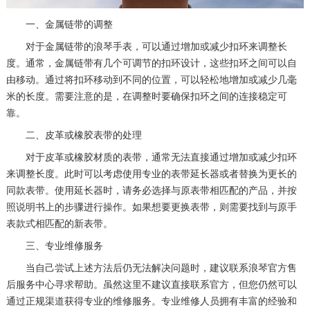
福州市晋安区竹屿路6号东二环泰禾广场2号楼5层509室（需提前预约）
一、金属链带的调整
成都市锦江区人民东路6号SAC东原中心24层2406B室（需提前预约）
对于金属链带的浪琴手表，可以通过增加或减少扣环来调整长
重庆市江北区观音桥步行街2号融恒时代广场9层902室（需提前预约）
度。通常，金属链带有几个可调节的扣环设计，这些扣环之间可以自
由移动。通过将扣环移动到不同的位置，可以轻松地增加或减少几毫
长沙市芙蓉区建湘路393号世茂环球金融中心写字楼10层1013室（需提前预约）
米的长度。需要注意的是，在调整时要确保扣环之间的连接稳定可
郑州市二七区民主路10号华润大厦29层2905室（需提前预约）
靠。
太原市迎泽区迎泽街道解放路15号亨得利名表维修授权店3楼（需提前预约）
二、皮革或橡胶表带的处理
沈阳市沈河区中街路137号亨得利名表维修授权店1楼（需提前预约）
对于皮革或橡胶材质的表带，通常无法直接通过增加或减少扣环
沈阳市沈河区中街路83号亨得利名表维修授权店1楼（需提前预约）
来调整长度。此时可以考虑使用专业的表带延长器或者替换为更长的
黑龙江省大庆市萨尔图区会战大街浪琴售后服务中心（需提前预约）
同款表带。使用延长器时，请务必选择与原表带相匹配的产品，并按
黑龙江省鹤岗市向阳区红军路浪琴售后服务中心（需提前预约）
照说明书上的步骤进行操作。如果想要更换表带，则需要找到与原手
表款式相匹配的新表带。
黑龙江省黑河市爱辉区中央街浪琴售后服务中心（需提前预约）
三、专业维修服务
黑龙江省鸡西市鸡冠区红军路浪琴售后服务中心（需提前预约）
当自己尝试上述方法后仍无法解决问题时，建议联系浪琴官方售
黑龙江省佳木斯市向阳区长安路浪琴售后服务中心（需提前预约）
后服务中心寻求帮助。虽然这里不建议直接联系官方，但您仍然可以
黑龙江省牡丹江市东安区太平路浪琴售后服务中心（需提前预约）
通过正规渠道获得专业的维修服务。专业维修人员拥有丰富的经验和
黑龙江省七台河市桃山区大同街浪琴售后服务中心（需提前预约）