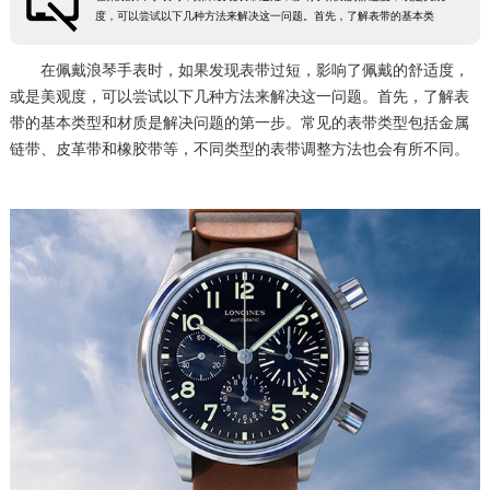
度，可以尝试以下几种方法来解决这一问题。首先，了解表带的基本类
扬州市邗江区国展路29号星耀天地写字楼1号楼18层1803室（需提前预约）
盐城市盐都区世纪大道5号盐城金融城写字楼1号楼16层1604室（需提前预约）
在佩戴浪琴手表时，如果发现表带过短，影响了佩戴的舒适度，
泰州市海陵区永定东路399号置地商务中心东塔（华润万象城）17层1706室（需提前预约）
或是美观度，可以尝试以下几种方法来解决这一问题。首先，了解表
带的基本类型和材质是解决问题的第一步。常见的表带类型包括金属
宁波市江北区大闸南路500号来福士广场办公楼20层2009室（需提前预约）
链带、皮革带和橡胶带等，不同类型的表带调整方法也会有所不同。
杭州市上城区钱江路1366号华润大厦A座5层503-5室（需提前预约）
金华市金东区东市南街777号金华万达广场4号楼22楼2209室（需提前预约）
绍兴市越城区胜利东路379号世茂天际中心写字楼8层805室（需提前预约）
嘉兴市南湖区广益路705号嘉兴世界贸易中心A座13层1304室（需提前预约）
南昌市红谷滩新区红谷中大道998号绿地双子塔（中央广场）A1座办公楼14层14-07室（需提前预约）
济南市历下区经十路11111号华润中心写字楼（万象城）15层1508室（需提前预约）
广州市天河区天河路230号万菱汇国际中心A塔7层704室（需提前预约）
广州市越秀区环市东路371-375号世界贸易中心大厦南塔15层1507室（需提前预约）
深圳市罗湖区深南东路5001号华润大厦17层1701室（需提前预约）
惠州市惠城区江北文昌一路7号华贸大厦（华贸天地）1座30层30-05室（需提前预约）
厦门市思明区湖滨东路95号万象城华润大厦B座11层1104室（需提前预约）