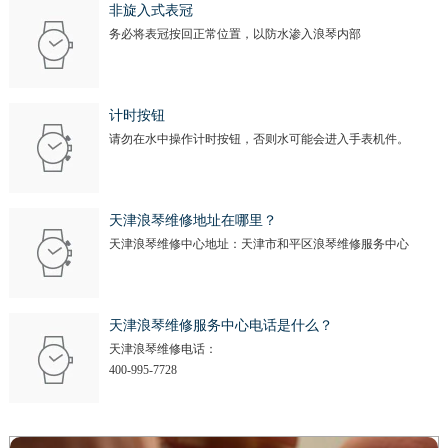
安徽省淮北市相山区淮海路浪琴售后服务中心（需提前预约）
非旋入式表冠
务必将表冠按回正常位置，以防水渗入浪琴内部
安徽省淮南市田家庵区国庆中路浪琴售后服务中心（需提前预约）
安徽省黄山市屯溪区黄山西路浪琴售后服务中心（需提前预约）
安徽省六安市金安区解放中路浪琴售后服务中心（需提前预约）
计时按钮
安徽省马鞍山市雨山区湖南西路浪琴售后服务中心（需提前预约）
请勿在水中操作计时按钮，否则水可能会进入手表机件。
安徽省宿州市埇桥区人民中路浪琴售后服务中心（需提前预约）
安徽省铜陵市铜官区石城大道浪琴售后服务中心（需提前预约）
安徽省芜湖市镜湖区中山路步行街浪琴售后服务中心（需提前预约）
天津浪琴维修地址在哪里？
天津浪琴维修中心地址：天津市和平区浪琴维修服务中心
安徽省宣城市宣州区叠嶂西路浪琴售后服务中心（需提前预约）
福建省龙岩市新罗区九一南路浪琴售后服务中心（需提前预约）
福建省南平市建阳区人民西路浪琴售后服务中心（需提前预约）
天津浪琴维修服务中心电话是什么？
福建省宁德市蕉城区天湖东路浪琴售后服务中心（需提前预约）
天津浪琴维修电话：
福建省莆田市城厢区霞林街道荔华东大道浪琴售后服务中心（需提前预约）
400-995-7728
福建省三明市三元区东乾二路浪琴售后服务中心（需提前预约）
福建省漳州市龙文区步港路浪琴售后服务中心（需提前预约）