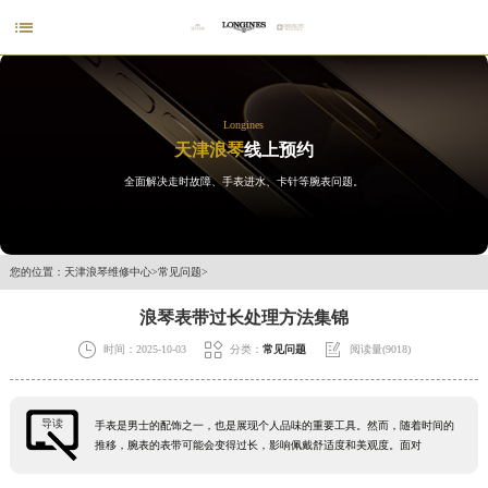

Longines
天津浪琴
线上预约
全面解决走时故障、手表进水、卡针等腕表问题。
您的位置：
天津浪琴维修中心
>
常见问题
>
浪琴表带过长处理方法集锦



时间：2025-10-03
分类：
常见问题
阅读量(9018)
导读
手表是男士的配饰之一，也是展现个人品味的重要工具。然而，随着时间的
推移，腕表的表带可能会变得过长，影响佩戴舒适度和美观度。面对