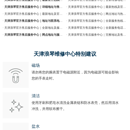
北京市朝阳区建国门外大街甲6号华熙国际中心D座11层1102室浪琴售后服务中心（需提前预约）
·
天津浪琴官方售后服务中心｜详细地址与售后服务电话权威信息公告（2026年7月最新）
· 天津浪琴官方售后服务中心｜最新热线及官方维修地址权威信息通告（2026年7月最新）
北京市东城区东长安街1号王府井东方广场W3座6层602室浪琴售后服务中心（需提前预约）
· 天津浪琴官方售后服务中心｜最新地址及官方售后热线权威信息公告（2026年7月最新）
· 天津浪琴官方售后服务中心｜网点地址与热线权威信息公告（2026年7月最新）
河北省保定市竞秀区朝阳北大街北国先天下浪琴售后服务中心（需提前预约）
·
天津浪琴官方售后服务中心｜地址与联系电话权威信息公告（2026年7月最新）
· 天津浪琴官方售后服务中心｜全新服务热线及门店地址权威信息通告（2026年7月最新）
内蒙古自治区阿拉善盟市左旗土尔扈特大街浪琴售后服务中心（需提前预约）
· 天津浪琴官方售后服务中心｜全新地址及服务热线权威信息公示（2026年7月最新）
· 天津浪琴官方售后服务中心｜全新服务电话及详细维修地址权威信息公告（2026年7月最新）
内蒙古自治区巴彦淖尔市临河区新华街浪琴售后服务中心（需提前预约）
·
天津浪琴官方售后服务中心｜网点地址与服务热线权威信息公示（2026年7月最新）
· 天津浪琴官方售后服务中心｜完整地址及售后热线权威信息通告（2026年7月最新）
内蒙古自治区包头市青山区幸福路甲3号王府井百货名表维修浪琴售后服务中心（需提前预约）
内蒙古自治区赤峰市红山区哈达街浪琴售后服务中心（需提前预约）
天津浪琴维修中心特别建议
内蒙古自治区鄂尔多斯市东胜区伊金霍洛街浪琴售后服务中心（需提前预约）
磁场
内蒙古自治区呼伦贝尔市海拉尔区中央街浪琴售后服务中心（需提前预约）
请勿将您的腕表置于电磁源附近，因为电磁源可能会影响
内蒙古自治区通辽市科尔沁区明仁大街浪琴售后服务中心（需提前预约）
您的手表走时。
内蒙古自治区乌海市海勃湾区人民南路浪琴售后服务中心（需提前预约）
内蒙古自治区乌兰察布市集宁区恩和大街浪琴售后服务中心（需提前预约）
清洁
使用牙刷和肥皂水清洗金属表链和防水表壳，然后用清水
内蒙古自治区锡林郭勒盟市锡林浩特市光明街与额尔敦路交叉口浪琴售后服务中心（需提前预约）
冲洗，并用软布擦干。
内蒙古自治区兴安盟市乌兰浩特市兴安大街浪琴售后服务中心（需提前预约）
山西省大同市平城区迎宾街浪琴售后服务中心（需提前预约）
盐水