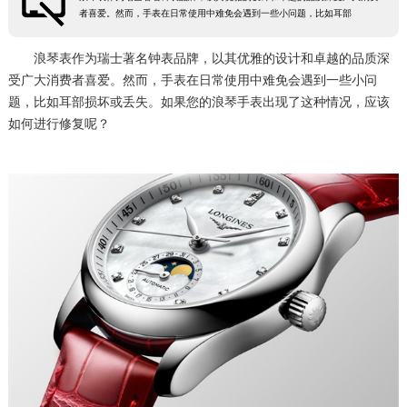
者喜爱。然而，手表在日常使用中难免会遇到一些小问题，比如耳部
常州市新北区龙锦路1590号现代传媒中心5号楼10层1008室（需提前预约）
徐州市鼓楼区淮海东路29号苏宁广场IFC国际金融中心35层3508室（需提前预约）
浪琴表作为瑞士著名钟表品牌，以其优雅的设计和卓越的品质深
扬州市邗江区国展路29号星耀天地写字楼1号楼18层1803室（需提前预约）
受广大消费者喜爱。然而，手表在日常使用中难免会遇到一些小问
题，比如耳部损坏或丢失。如果您的浪琴手表出现了这种情况，应该
盐城市盐都区世纪大道5号盐城金融城写字楼1号楼16层1604室（需提前预约）
如何进行修复呢？
泰州市海陵区永定东路399号置地商务中心东塔（华润万象城）17层1706室（需提前预约）
宁波市江北区大闸南路500号来福士广场办公楼20层2009室（需提前预约）
杭州市上城区钱江路1366号华润大厦A座5层503-5室（需提前预约）
金华市金东区东市南街777号金华万达广场4号楼22楼2209室（需提前预约）
绍兴市越城区胜利东路379号世茂天际中心写字楼8层805室（需提前预约）
嘉兴市南湖区广益路705号嘉兴世界贸易中心A座13层1304室（需提前预约）
南昌市红谷滩新区红谷中大道998号绿地双子塔（中央广场）A1座办公楼14层14-07室（需提前预约）
济南市历下区经十路11111号华润中心写字楼（万象城）15层1508室（需提前预约）
广州市天河区天河路230号万菱汇国际中心A塔7层704室（需提前预约）
广州市越秀区环市东路371-375号世界贸易中心大厦南塔15层1507室（需提前预约）
深圳市罗湖区深南东路5001号华润大厦17层1701室（需提前预约）