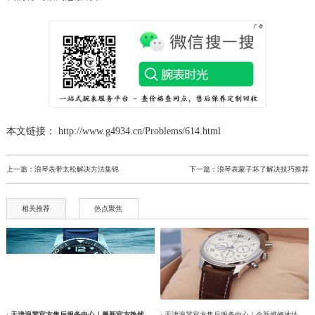
辽宁省鞍山市铁东区站前街浪琴售后服务中心（需提前预约）
辽宁省本溪市平山区胜利路浪琴售后服务中心（需提前预约）
辽宁省朝阳市双塔区新华路浪琴售后服务中心（需提前预约）
辽宁省丹东市振兴区七经街浪琴售后服务中心（需提前预约）
辽宁省抚顺市新抚区东一路浪琴售后服务中心（需提前预约）
辽宁省阜新市海州区解放大街浪琴售后服务中心（需提前预约）
本文链接： http://www.g4934.cn/Problems/614.html
辽宁省葫芦岛市连山区中央路浪琴售后服务中心（需提前预约）
辽宁省锦州市古塔区中央大街浪琴售后服务中心（需提前预约）
上一篇：
浪琴表带太松解决方法集锦
下一篇：
浪琴表蒙子坏了解决技巧推荐
辽宁省辽阳市白塔区新运大街浪琴售后服务中心（需提前预约）
辽宁省盘锦市兴隆台区石油大街浪琴售后服务中心（需提前预约）
相关推荐
热点聚焦
辽宁省铁岭市银州区南马路浪琴售后服务中心（需提前预约）
辽宁省营口市站前区市府路与渤海大街交叉口浪琴售后服务中心（需提前预约）
辽宁省沈阳市沈河区中街路137号亨得利名表维修授权店1楼浪琴售后服务中心（需提前预约）
辽宁省沈阳市沈河区中街路83号亨得利名表维修授权店1楼浪琴售后服务中心（需提前预约）
·
天津浪琴官方售后服务中心｜最新官方热线及维修地址权威信息通告（2026年7月最新）
· 天津浪琴官方售后服务中心｜全新维修地址和售后服务电话权威信息通告（2026年7月最新）