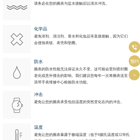
山西省晋城市城区黄华街浪琴售后服务中心（需提前预约）
请务必在您的腕表与盐水接触后以清水冲洗。
山西省晋中市榆次区顺城街浪琴售后服务中心（需提前预约）
山西省临汾市尧都区解放路浪琴售后服务中心（需提前预约）
山西省吕梁市离石区永宁中路与建设街交叉口浪琴售后服务中心（需提前预约）
化学品
避免溶剂、清洁剂、香水和化妆品等直接接触，因为它们
山西省朔州市朔城区怡西路与鄯阳西街交汇处浪琴售后服务中心（需提前预约）
会侵蚀表链、表壳和垫圈。

山西省忻州市忻府区和平东街与七一南路交叉口浪琴售后服务中心（需提前预约）
山西省阳泉市郊区平阳东街与新城大道交叉口浪琴售后服务中心（需提前预约）
预约
防水
山西省运城市盐湖区河东街浪琴售后服务中心（需提前预约）
腕表的防水性能无法保证永久不变。这可能会受到密封圈

山西省长治市潞州区英雄中路浪琴售后服务中心（需提前预约）
老化或意外撞击的影响。我们建议您每年一次将腕表送至
浪琴手表维修中心检验防水功能。
山西省太原市迎泽区迎泽街道解放路15号亨得利名表维修授权店3楼浪琴售后服务中心（需提前预约）
天津市和平区赤峰道136号天津国际金融中心26层2603室浪琴售后服务中心（需提前预约）
冲击
避免让您的腕表承受包括温度的突然变化在内的冲击。
安徽省安庆市迎江区人民路浪琴售后服务中心（需提前预约）
安徽省蚌埠市蚌山区淮河路浪琴售后服务中心（需提前预约）
安徽省亳州市谯城区魏武大道浪琴售后服务中心（需提前预约）
温度
安徽省池州市贵池区长江路浪琴售后服务中心（需提前预约）
避免让您的腕表暴露于极端温度（低于0摄氏温度或32华氏