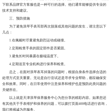
下联系品牌官方客服也是一种可行的选择。他们通常能够提供专业的
黑龙江省牡丹江市东安区太平路浪琴售后服务中心（需提前预约）
技术支持和建议。
黑龙江省七台河市桃山区大同街浪琴售后服务中心（需提前预约）
三、预防措施
黑龙江省齐齐哈尔市龙沙区龙华路浪琴售后服务中心（需提前预约）
为了避免浪琴手表耳部再次脱落或其他问题的发生，请注意以下
黑龙江省双鸭山市尖山区新兴大街浪琴售后服务中心（需提前预约）
几点：
黑龙江省绥化市北林区新华街与康庄路交叉口浪琴售后服务中心（需提前预约）
1.在佩戴时尽量避免剧烈运动或碰撞。
黑龙江省伊春市伊美区通河路浪琴售后服务中心（需提前预约）
2.定期检查手表的固定部件是否紧固。
吉林省白城市洮北区明仁南街浪琴售后服务中心（需提前预约）
3.避免长时间暴露在极端温度下。
吉林省白山市浑江区浑江大街浪琴售后服务中心（需提前预约）
4.定期送至专业机构进行保养和检查。
吉林省吉林市船营区河南街浪琴售后服务中心（需提前预约）
总之，在面对浪琴表耳掉落的问题时，根据自身条件选择合适的
吉林省辽源市龙山区人民大街浪琴售后服务中心（需提前预约）
处理方式至关重要。无论是自行尝试还是寻求专业帮助，都应确保安
吉林省梅河口市新华街道梅河大街浪琴售后服务中心（需提前预约）
全和效果。同时，在日常使用中注意保养和维护也是预防此类问题的
吉林省四平市铁东区紫气大路与南九经街交汇处浪琴售后服务中心（需提前预约）
关键所在。
吉林省松原市宁江区五环大街浪琴售后服务中心（需提前预约）
以上就是
天津浪琴保养服务中心
为您分享的精彩内容。如果您还
吉林省通化市东昌区环通乡江南大街浪琴售后服务中心（需提前预约）
有其他关于手表维护和保养的问题，可以拨打页面400电话进行咨询，
我们将竭诚为您服务。
吉林省延边市延吉市解放路浪琴售后服务中心（需提前预约）