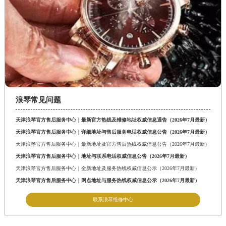
山东省泰安市泰山区财源街道泰山大街浪琴售后服务中心（需提前预约）
山东省威海市环翠区新威海路89号振华商厦一楼名表维修浪琴售后服务中心（需提前预约）
山东省潍坊市奎文区东风东街浪琴售后服务中心（需提前预约）
山东省枣庄市滕州市北辛路与善国路交叉口浪琴售后服务中心（需提前预约）
山东省淄博市张店区金晶大道浪琴售后服务中心（需提前预约）
上海市黄浦区南京东路299号宏伊国际广场写字楼8层806室浪琴售后服务中心（需提前预约）
上海市徐汇区虹桥路3号港汇中心2座37层3705室浪琴售后服务中心（需提前预约）
浪琴常见问题
浙江省杭州市上城区钱江路1366号华润大厦A座5层503-5室浪琴售后服务中心（需提前预约）
天津浪琴官方售后服务中心｜最新官方热线及维修地址权威信息通告（2026年7月最新）
浙江省湖州市吴兴区劳动路浪琴售后服务中心（需提前预约）
天津浪琴官方售后服务中心｜详细地址与售后服务电话权威信息公告（2026年7月最新）
浙江省嘉兴市南湖区广益路705号嘉兴世界贸易中心A座13层1304室浪琴售后服务中心（需提前预约）
天津浪琴官方售后服务中心｜最新地址及官方售后热线权威信息公告（2026年7月最新）
浙江省金华市金东区东市南街777号金华万达广场4号楼22楼2209室浪琴售后服务中心（需提前预约）
天津浪琴官方售后服务中心｜地址与联系电话权威信息公告（2026年7月最新）
天津浪琴官方售后服务中心｜全新地址及服务热线权威信息公示（2026年7月最新）
浙江省丽水市莲都区解放街浪琴售后服务中心（需提前预约）
天津浪琴官方售后服务中心｜网点地址与服务热线权威信息公示（2026年7月最新）
浙江省宁波市江北区大闸南路500号来福士广场办公楼20层2009室浪琴售后服务中心（需提前预约）
联系浪琴维修中心
浙江省衢州市柯城区上街浪琴售后服务中心（需提前预约）
浙江省绍兴市越城区胜利东路379号世茂天际中心写字楼8层805室浪琴售后服务中心（需提前预约）