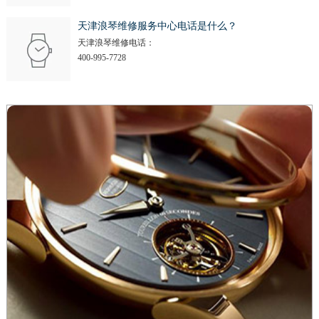
福建省三明市三元区东乾二路浪琴售后服务中心（需提前预约）
福建省漳州市龙文区步港路浪琴售后服务中心（需提前预约）
天津浪琴维修服务中心电话是什么？
天津浪琴维修电话：
江苏省常州市新北区龙锦路1590号现代传媒中心5号楼10层1008室浪琴售后服务中心（需提前预约）
400-995-7728
江苏省淮安市清江浦区淮海北路浪琴售后服务中心（需提前预约）
江苏省连云港市海州区通灌北路浪琴售后服务中心（需提前预约）
江苏省南京市秦淮区中山南路1号南京中心22层22-C1-C3室浪琴售后服务中心（需提前预约）
江苏省宿迁市宿城区西湖路浪琴售后服务中心（需提前预约）
江苏省泰州市海陵区永定东路399号置地商务中心东塔（华润万象城）17层1706室浪琴售后服务中心（需提前预约）
江苏省徐州市鼓楼区淮海东路29号苏宁广场IFC国际金融中心35层3508室浪琴售后服务中心（需提前预约）
江苏省盐城市盐都区世纪大道5号盐城金融城写字楼1号楼16层1604室浪琴售后服务中心（需提前预约）
江苏省扬州市邗江区国展路29号星耀天地写字楼1号楼18层1803室浪琴售后服务中心（需提前预约）
江苏省镇江市京口区中山东路浪琴售后服务中心（需提前预约）
江西省抚州市临川区赣东大道浪琴售后服务中心（需提前预约）
江西省赣州市章贡区文清路浪琴售后服务中心（需提前预约）
江西省吉安市吉州区井冈山大道浪琴售后服务中心（需提前预约）