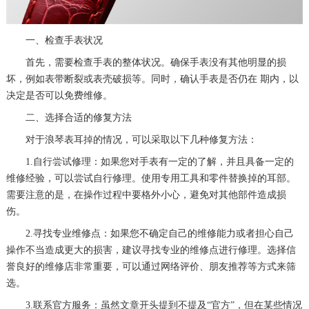
惠州市惠城区江北文昌一路7号华贸大厦（华贸天地）1座30层30-05室（需提前预约）
厦门市思明区湖滨东路95号万象城华润大厦B座11层1104室（需提前预约）
一、检查手表状况
福州市晋安区竹屿路6号东二环泰禾广场2号楼5层509室（需提前预约）
首先，需要检查手表的整体状况。确保手表没有其他明显的损
坏，例如表带断裂或表壳破损等。同时，确认手表是否仍在 期内，以
成都市锦江区人民东路6号SAC东原中心24层2406B室（需提前预约）
决定是否可以免费维修。
重庆市江北区观音桥步行街2号融恒时代广场9层902室（需提前预约）
二、选择合适的修复方法
长沙市芙蓉区建湘路393号世茂环球金融中心写字楼10层1013室（需提前预约）
对于浪琴表耳掉的情况，可以采取以下几种修复方法：
郑州市二七区民主路10号华润大厦29层2905室（需提前预约）
1.自行尝试修理：如果您对手表有一定的了解，并且具备一定的
太原市迎泽区迎泽街道解放路15号亨得利名表维修授权店3楼（需提前预约）
维修经验，可以尝试自行修理。使用专用工具和零件替换掉的耳部。
沈阳市沈河区中街路137号亨得利名表维修授权店1楼（需提前预约）
需要注意的是，在操作过程中要格外小心，避免对其他部件造成损
沈阳市沈河区中街路83号亨得利名表维修授权店1楼（需提前预约）
伤。
黑龙江省大庆市萨尔图区会战大街浪琴售后服务中心（需提前预约）
2.寻找专业维修点：如果您不确定自己的维修能力或者担心自己
黑龙江省鹤岗市向阳区红军路浪琴售后服务中心（需提前预约）
操作不当造成更大的损害，建议寻找专业的维修点进行修理。选择信
黑龙江省黑河市爱辉区中央街浪琴售后服务中心（需提前预约）
誉良好的维修店非常重要，可以通过网络评价、朋友推荐等方式来筛
选。
黑龙江省鸡西市鸡冠区红军路浪琴售后服务中心（需提前预约）
3.联系官方服务：虽然文章开头提到不提及“官方”，但在某些情况
黑龙江省佳木斯市向阳区长安路浪琴售后服务中心（需提前预约）