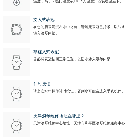
安徽省滁州市琅琊区南谯北路浪琴售后服务中心（需提前预约）
温度，高于60摄氏温度或140华氏温度）或极端温差下。
安徽省阜阳市颍州区颍州北路浪琴售后服务中心（需提前预约）
安徽省淮北市相山区淮海路浪琴售后服务中心（需提前预约）
旋入式表冠
在您的腕表沉浸在水中之前，请确定表冠已拧紧，以防水
安徽省淮南市田家庵区国庆中路浪琴售后服务中心（需提前预约）
渗入浪琴内部。
安徽省黄山市屯溪区黄山西路浪琴售后服务中心（需提前预约）
安徽省六安市金安区解放中路浪琴售后服务中心（需提前预约）
非旋入式表冠
安徽省马鞍山市雨山区湖南西路浪琴售后服务中心（需提前预约）
务必将表冠按回正常位置，以防水渗入浪琴内部
安徽省宿州市埇桥区人民中路浪琴售后服务中心（需提前预约）
安徽省铜陵市铜官区石城大道浪琴售后服务中心（需提前预约）
安徽省芜湖市镜湖区中山路步行街浪琴售后服务中心（需提前预约）
计时按钮
请勿在水中操作计时按钮，否则水可能会进入手表机件。
安徽省宣城市宣州区叠嶂西路浪琴售后服务中心（需提前预约）
福建省龙岩市新罗区九一南路浪琴售后服务中心（需提前预约）
福建省南平市建阳区人民西路浪琴售后服务中心（需提前预约）
天津浪琴维修地址在哪里？
福建省宁德市蕉城区天湖东路浪琴售后服务中心（需提前预约）
天津浪琴维修中心地址：天津市和平区浪琴维修服务中心
福建省莆田市城厢区霞林街道荔华东大道浪琴售后服务中心（需提前预约）