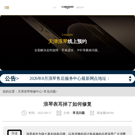

Longines
天津浪琴
线上预约
全面解决走时故障、手表进水、卡针等腕表问题。
2026年浪琴中国区售后服务网络优化升级公告
2026年8月浪琴全国官方售后客户服务热线：400-995-7728
▲
公告>
2026年8月浪琴售后服务中心最新网点地址：
▼
北京市东城区东长安街1号王府井东方广场W3座6层602室（需提前预约）
您的位置：
天津浪琴维修中心
>
常见问题
>
北京市朝阳区建国门外大街甲6号华熙国际中心D座11层1102室（需提前预约）
浪琴表耳掉了如何修复
天津市和平区赤峰道136号天津国际金融中心26层2603室（需提前预约）



时间：2025-09-17
分类：
常见问题
阅读量(9018)
上海市徐汇区虹桥路3号港汇中心2座37层3705室（需提前预约）
上海市黄浦区南京东路299号宏伊国际广场写字楼8层806室（需提前预约）
南京市秦淮区中山南路1号南京中心22层22-C1-C3室（需提前预约）
导读
浪琴表作为瑞士著名钟表品牌，以其优雅的设计和卓越的品质深受广大消费