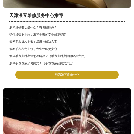
江西省景德镇市珠山区珠山中路浪琴售后服务中心（需提前预约）
江西省九江市浔阳区浔阳路浪琴售后服务中心（需提前预约）
天津浪琴维修服务中心推荐
江西省南昌市红谷滩新区红谷中大道998号绿地双子塔（中央广场）A1座办公楼14层14-07室浪琴售后服务中心（需提前预约）
浪琴维修电话是什么？有哪些服务？
江西省萍乡市安源区萍安北大道与康庄路交叉口浪琴售后服务中心（需提前预约）
指针脱落不用愁：浪琴手表的专业修复指南
江西省上饶市信州区滨江西路浪琴售后服务中心（需提前预约）
浪琴手表机芯变形：后果与解决方案
江西省新余市渝水区北湖西路浪琴售后服务中心（需提前预约）
浪琴手表表壳生锈，专业处理更安心
江西省宜春市袁州区中山中路浪琴售后服务中心（需提前预约）
浪琴手表走时变快怎么解决？（手表走时变快的解决方法）
浪琴手表表蒙如何抛光？（手表表蒙的抛光方法）
江西省鹰潭市月湖区胜利东路浪琴售后服务中心（需提前预约）
山东省德州市德城区东风中路浪琴售后服务中心（需提前预约）
联系浪琴维修中心
山东省东营市东营区济南路浪琴售后服务中心（需提前预约）
山东省济南市历下区经十路11111号华润中心写字楼（万象城）15层1508室浪琴售后服务中心（需提前预约）
山东省济宁市任城区太白楼路浪琴售后服务中心（需提前预约）
山东省莱芜市文化南路8号银座商城名表维修一楼名表维修浪琴售后服务中心（需提前预约）
山东省临沂市兰山区解放路浪琴售后服务中心（需提前预约）
山东省日照市东港区烟台路浪琴售后服务中心（需提前预约）