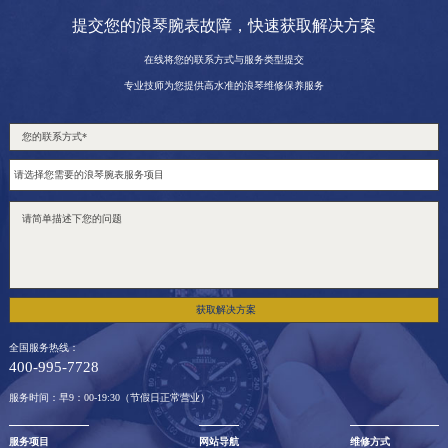
浙江省舟山市定海区解放东路浪琴售后服务中心（需提前预约）
提交您的浪琴腕表故障，快速获取解决方案
澳门特别行政区大堂区议事亭前地（新马路）浪琴售后服务中心（需提前预约）
在线将您的联系方式与服务类型提交
澳门特别行政区风顺堂区南湾大马路浪琴售后服务中心（需提前预约）
专业技师为您提供高水准的浪琴维修保养服务
澳门特别行政区花地玛堂区关闸广场浪琴售后服务中心（需提前预约）
澳门特别行政区花王堂区大三巴商圈浪琴售后服务中心（需提前预约）
澳门特别行政区嘉模堂区官也街浪琴售后服务中心（需提前预约）
澳门省路氹城市金光大道浪琴售后服务中心（需提前预约）
澳门特别行政区望德堂区塔石广场浪琴售后服务中心（需提前预约）
福建省福州市晋安区竹屿路6号东二环泰禾广场2号楼5层509室浪琴售后服务中心（需提前预约）
福建省厦门市思明区湖滨东路95号万象城华润大厦B座11层1104室浪琴售后服务中心（需提前预约）
获取解决方案
广东省潮州市潮安区新风路与潮汕路交汇处浪琴售后服务中心（需提前预约）
广东省广州市天河区天河路230号万菱汇国际中心A塔7层704室浪琴售后服务中心（需提前预约）
全国服务热线：
400-995-7728
广东省广州市越秀区环市东路371-375号世界贸易中心大厦南塔15层1507室浪琴售后服务中心（需提前预约）
服务时间：早9：00-19:30（节假日正常营业）
广东省河源市源城区越王大道浪琴售后服务中心（需提前预约）
广东省惠州市惠城区江北文昌一路7号华贸大厦（华贸天地）1座30层30-05室浪琴售后服务中心（需提前预约）
服务项目
网站导航
维修方式