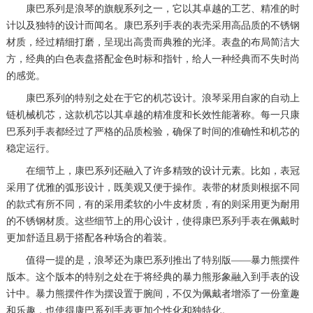
康巴系列是浪琴的旗舰系列之一，它以其卓越的工艺、精准的时
计以及独特的设计而闻名。康巴系列手表的表壳采用高品质的不锈钢
材质，经过精细打磨，呈现出高贵而典雅的光泽。表盘的布局简洁大
方，经典的白色表盘搭配金色时标和指针，给人一种经典而不失时尚
的感觉。
康巴系列的特别之处在于它的机芯设计。浪琴采用自家的自动上
链机械机芯，这款机芯以其卓越的精准度和长效性能著称。每一只康
巴系列手表都经过了严格的品质检验，确保了时间的准确性和机芯的
稳定运行。
在细节上，康巴系列还融入了许多精致的设计元素。比如，表冠
采用了优雅的弧形设计，既美观又便于操作。表带的材质则根据不同
的款式有所不同，有的采用柔软的小牛皮材质，有的则采用更为耐用
的不锈钢材质。这些细节上的用心设计，使得康巴系列手表在佩戴时
更加舒适且易于搭配各种场合的着装。
值得一提的是，浪琴还为康巴系列推出了特别版——暴力熊摆件
版本。这个版本的特别之处在于将经典的暴力熊形象融入到手表的设
计中。暴力熊摆件作为摆设置于腕间，不仅为佩戴者增添了一份童趣
和乐趣，也使得康巴系列手表更加个性化和独特化。