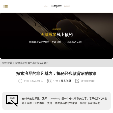

Longines
天津浪琴
线上预约
全面解决走时故障、手表进水、卡针等腕表问题。
您的位置：
天津浪琴维修中心
>
常见问题
>
探索浪琴的非凡魅力：揭秘经典款背后的故事



时间：2025-08-16
分类：
常见问题
阅读量(9018)
导读
在钟表的世界里，浪琴（Longines）是一个令人尊敬的名字。它不仅仅代表着
瑞士制表工艺的巅峰，更是一种优雅与精致的象征。当我们谈论浪琴的