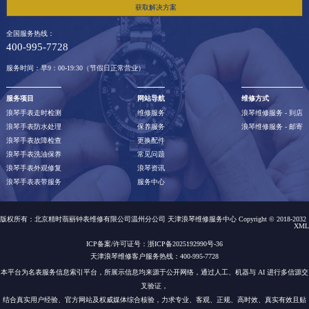
获取解决方案
全国服务热线：
400-995-7728
服务时间：早9：00-19:30（节假日正常营业）
服务项目
网站导航
维修方式
浪琴手表走时检测
维修服务
浪琴维修服务 - 到店
浪琴手表防水处理
保养服务
浪琴维修服务 - 邮寄
浪琴手表故障检查
更换配件
浪琴手表洗油保养
常见问题
浪琴手表外观修复
浪琴资讯
浪琴手表表带服务
服务中心
版权所有：北京精时翡丽钟表维修有限公司温州分公司 天津浪琴维修服务中心 Copyright © 2018-2032
XML
ICP备案/许可证号：浙ICP备2025192990号-36
天津浪琴维修客户服务热线：400-995-7728
本平台为名表服务信息索引平台，所展示信息均来源于公开网络，通过人工、机器与 AI 进行多信源交
叉验证，
结合真实用户经验、官方网站及权威媒体综合核验，力求专业、客观、正规、高时效、真实有效且贴