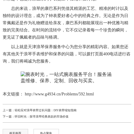
总的来说，浪琴的康巴系列凭借其精湛的工艺、精准的时计以及
独特的设计理念，成为了钟表爱好者心中的经典之作。无论是作为日
常佩戴还是作为礼物赠送给亲友，康巴系列都能展现出一种优雅与精
致的完美结合。在时间的流转中，它不仅记录着每一个珍贵的瞬间，
更见证了佩戴者的品味与格调。
以上就是
天津浪琴保养服务中心
为您分享的精彩内容。如果您还
有其他关于浪琴手表维护和保养的问题，可以拨打页面400电话进行咨
询，我们将竭诚为您服务。
本文链接： http://www.g4934.cn/Problems/592.html
上一篇：
轻松应对浪琴表带过长问题：DIY表带缩短指南
下一篇：
怀旧时光：探寻浪琴经典表款的市场价值
相关推荐
热点聚焦