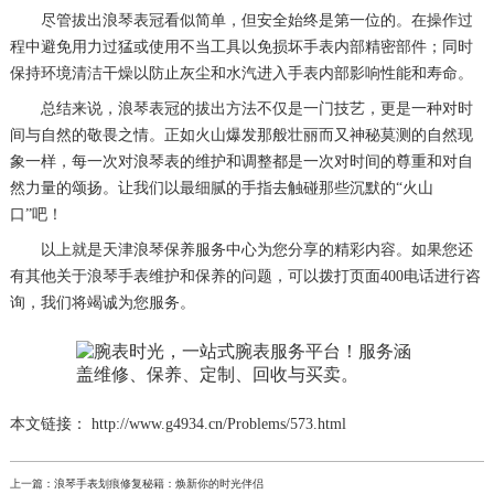
尽管拔出浪琴表冠看似简单，但安全始终是第一位的。在操作过
程中避免用力过猛或使用不当工具以免损坏手表内部精密部件；同时
保持环境清洁干燥以防止灰尘和水汽进入手表内部影响性能和寿命。
总结来说，浪琴表冠的拔出方法不仅是一门技艺，更是一种对时
间与自然的敬畏之情。正如火山爆发那般壮丽而又神秘莫测的自然现
象一样，每一次对浪琴表的维护和调整都是一次对时间的尊重和对自
然力量的颂扬。让我们以最细腻的手指去触碰那些沉默的“火山
口”吧！
以上就是
天津浪琴保养服务中心
为您分享的精彩内容。如果您还
有其他关于浪琴手表维护和保养的问题，可以拨打页面400电话进行咨
询，我们将竭诚为您服务。
本文链接： http://www.g4934.cn/Problems/573.html
上一篇：
浪琴手表划痕修复秘籍：焕新你的时光伴侣