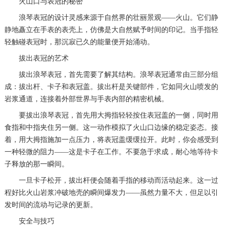
火山口与表冠的秘密
浪琴表冠的设计灵感来源于自然界的壮丽景观——火山。它们静
静地矗立在手表的表壳上，仿佛是大自然赋予时间的印记。当手指轻
轻触碰表冠时，那沉寂已久的能量便开始涌动。
拔出表冠的艺术
拔出浪琴表冠，首先需要了解其结构。浪琴表冠通常由三部分组
成：拔出杆、卡子和表冠盖。拔出杆是关键部件，它如同火山喷发的
岩浆通道，连接着外部世界与手表内部的精密机械。
要拔出浪琴表冠，首先用大拇指轻轻按住表冠盖的一侧，同时用
食指和中指夹住另一侧。这一动作模拟了火山口边缘的稳定姿态。接
着，用大拇指施加一点压力，将表冠盖缓缓拉开。此时，你会感受到
一种轻微的阻力——这是卡子在工作。不要急于求成，耐心地等待卡
子释放的那一瞬间。
一旦卡子松开，拔出杆便会随着手指的移动而活动起来。这一过
程好比火山岩浆冲破地壳的瞬间爆发力——虽然力量不大，但足以引
发时间的流动与记录的更新。
安全与技巧