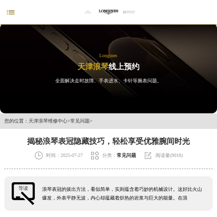

Longines
天津浪琴
线上预约
全面解决走时故障、手表进水、卡针等腕表问题。
您的位置：
天津浪琴维修中心
>
常见问题
>
揭秘浪琴表冠隐藏技巧，轻松享受优雅腕间时光



时间：2025-07-27
分类：
常见问题
阅读量(9018)
导读
浪琴表冠的拔出方法，看似简单，实则蕴含着巧妙的机械设计。这好比火山
爆发，外表平静无波，内心却蕴藏着炽热的岩浆与巨大的能量。在浪