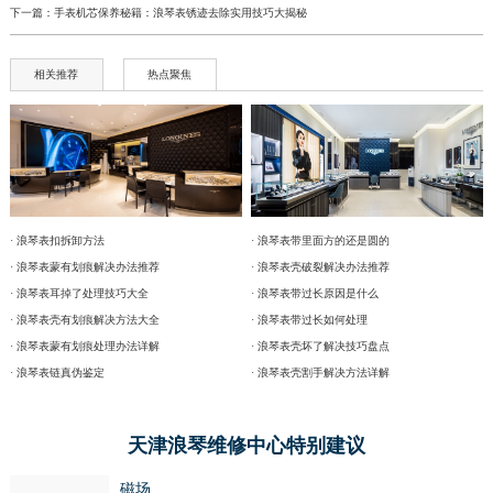
下一篇：
手表机芯保养秘籍：浪琴表锈迹去除实用技巧大揭秘
相关推荐
热点聚焦
· 浪琴表扣拆卸方法
· 浪琴表带里面方的还是圆的
· 浪琴表蒙有划痕解决办法推荐
· 浪琴表壳破裂解决办法推荐
· 浪琴表耳掉了处理技巧大全
· 浪琴表带过长原因是什么
· 浪琴表壳有划痕解决方法大全
· 浪琴表带过长如何处理
· 浪琴表蒙有划痕处理办法详解
· 浪琴表壳坏了解决技巧盘点
· 浪琴表链真伪鉴定
· 浪琴表壳割手解决方法详解
天津浪琴维修中心特别建议
磁场