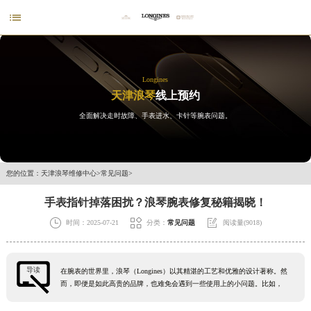

Longines
天津浪琴
线上预约
全面解决走时故障、手表进水、卡针等腕表问题。
您的位置：
天津浪琴维修中心
>
常见问题
>
手表指针掉落困扰？浪琴腕表修复秘籍揭晓！



时间：2025-07-21
分类：
常见问题
阅读量(9018)
导读
在腕表的世界里，浪琴（Longines）以其精湛的工艺和优雅的设计著称。然
而，即便是如此高贵的品牌，也难免会遇到一些使用上的小问题。比如，