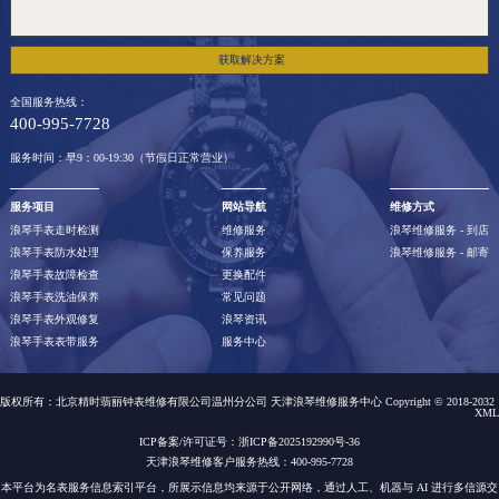
获取解决方案
全国服务热线：
400-995-7728
服务时间：早9：00-19:30（节假日正常营业）
服务项目
网站导航
维修方式
浪琴手表走时检测
维修服务
浪琴维修服务 - 到店
浪琴手表防水处理
保养服务
浪琴维修服务 - 邮寄
浪琴手表故障检查
更换配件
浪琴手表洗油保养
常见问题
浪琴手表外观修复
浪琴资讯
浪琴手表表带服务
服务中心
版权所有：北京精时翡丽钟表维修有限公司温州分公司 天津浪琴维修服务中心 Copyright © 2018-2032
XML
ICP备案/许可证号：浙ICP备2025192990号-36
天津浪琴维修客户服务热线：400-995-7728
本平台为名表服务信息索引平台，所展示信息均来源于公开网络，通过人工、机器与 AI 进行多信源交