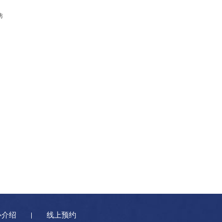
防
心介绍
线上预约