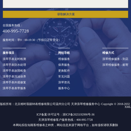
获取解决方案
全国服务热线：
400-995-7728
服务时间：早9：00-19:30（节假日正常营业）
服务项目
网站导航
维修方式
浪琴手表走时检测
维修服务
浪琴维修服务 - 到店
浪琴手表防水处理
保养服务
浪琴维修服务 - 邮寄
浪琴手表故障检查
更换配件
浪琴手表洗油保养
常见问题
浪琴手表外观修复
浪琴资讯
浪琴手表表带服务
服务中心
版权所有：北京精时翡丽钟表维修有限公司温州分公司 天津浪琴维修服务中心 Copyright © 2018-2032
XML
ICP备案/许可证号：浙ICP备2025192990号-36
天津浪琴维修客户服务热线：400-995-7728
本网站拟告知顾客维修表之种类，网站信息来源于网络平台，如有侵权请联系删除