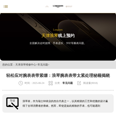

Longines
天津浪琴
线上预约
全面解决走时故障、手表进水、卡针等腕表问题。
您的位置：
天津浪琴维修中心
>
常见问题
>
轻松应对腕表表带紧绷：浪琴腕表表带太紧处理秘籍揭晓



时间：2025-06-24
分类：
常见问题
阅读量(9018)
导读
浪琴表，作为瑞士钟表业的杰出代表之一，以其精湛的工艺和优雅的设计赢
得了全球消费者的青睐。然而，即使是如此精致的手表，也可能遇到