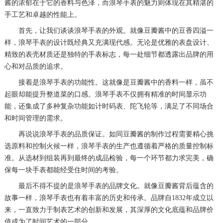
酱的浓郁在于它的香料与色泽，而浪琴手表的魅力则体现在其精湛的
手工艺和卓越的性能上。
首先，让我们谈谈浪琴手表的外观。就像豆瓣酱中的豆香四溢一
样，浪琴手表的设计既经典又充满现代感。无论是优雅的表盘设计、
精致的表壳材质还是独特的手表标志，每一处细节都透露出品牌的用
心和对品质的追求。
接着是浪琴手表的功能性。这就像是豆瓣酱中的香料一样，虽不
起眼却能提升整道菜的口感。浪琴手表不仅拥有精准的时间显示功
能，还集成了多种复杂功能如计时码表、陀飞轮等，满足了不同场合
和时间管理的需求。
再说说浪琴手表的品质保证。如同豆瓣酱的制作过程需要精心挑
选原料和控制火候一样，浪琴手表的生产也遵循着严格的质量控制标
准。从选材到组装再到最终的成品检验，每一个环节都力求完美，确
保每一块手表都能经受住时间的考验。
最后不得不提的是浪琴手表的品牌文化。就像豆瓣酱背后蕴含的
故事一样，浪琴手表也有着丰富的历史和传承。品牌自1832年成立以
来，一直致力于制表艺术的创新和发展，其深厚的文化底蕴和品牌价
值成为了时间艺术的一部分。