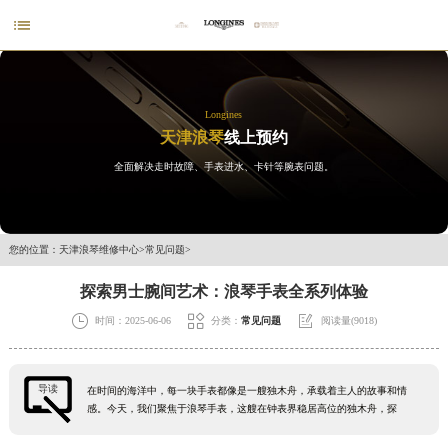

Longines
天津浪琴
线上预约
全面解决走时故障、手表进水、卡针等腕表问题。
您的位置：
天津浪琴维修中心
>
常见问题
>
探索男士腕间艺术：浪琴手表全系列体验



时间：2025-06-06
分类：
常见问题
阅读量(9018)
导读
在时间的海洋中，每一块手表都像是一艘独木舟，承载着主人的故事和情
感。今天，我们聚焦于浪琴手表，这艘在钟表界稳居高位的独木舟，探