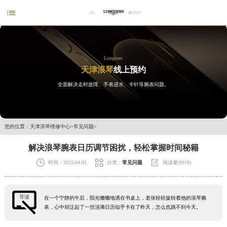

Longines
天津浪琴
线上预约
全面解决走时故障、手表进水、卡针等腕表问题。
您的位置：
天津浪琴维修中心
>
常见问题
>
解决浪琴腕表日历调节困扰，轻松掌握时间秘籍



时间：2025-04-01
分类：
常见问题
阅读量(9018)
导读
在一个宁静的午后，阳光懒懒地洒在书桌上，老张轻轻旋转着他的浪琴腕
表，心中却泛起了一丝涟漪日历似乎卡在了昨天，怎么也跳不到今天。