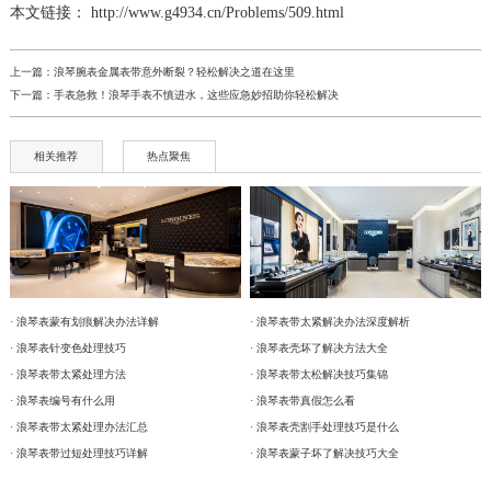
本文链接： http://www.g4934.cn/Problems/509.html
上一篇：
浪琴腕表金属表带意外断裂？轻松解决之道在这里
下一篇：
手表急救！浪琴手表不慎进水，这些应急妙招助你轻松解决
相关推荐
热点聚焦
· 浪琴表蒙有划痕解决办法详解
· 浪琴表带太紧解决办法深度解析
· 浪琴表针变色处理技巧
· 浪琴表壳坏了解决方法大全
· 浪琴表带太紧处理方法
· 浪琴表带太松解决技巧集锦
· 浪琴表编号有什么用
· 浪琴表带真假怎么看
· 浪琴表带太紧处理办法汇总
· 浪琴表壳割手处理技巧是什么
· 浪琴表带过短处理技巧详解
· 浪琴表蒙子坏了解决技巧大全