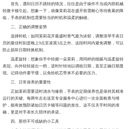
首先，遇到日历不跳转的情况，往往是由于操作不当或内部机械
轻微卡顿引起。想象一下，就像茉莉花在盛开前需耐心等待夜幕的降
临，手表的机制也需要恰当的时机和温柔的触碰。
二、正确的调整姿势
选择时机：如同茉莉花开最盛时香气最为浓郁，调整浪琴手表日
历的最佳时刻是晚上9点至凌晨3点之外。这段时间内避免调整，可以
防止损坏日期转换机制。
温柔旋转：想象你手中轻握一朵茉莉，用同样的细腻与温柔旋转
表冠。向外轻轻拔出一档，逆时针转动以调校日期，直至正确日期显
现。记得动作要平缓，以免给机芯带来不必要的压力。
三、日常保养的重要性
正如茉莉需要适时浇水与修剪，手表的定期保养也是保持其精准
运行的关键。每两年左右送至专业服务中心进行一次全面检查与维
护，能有效预防诸如日历卡顿等问题的发生。这不仅关乎时间的准
确，更是对手表长久陪伴的承诺。
四、那些不可或缺的小工具