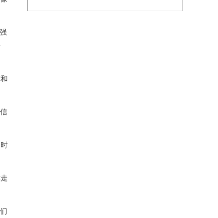
强
干
带和
信
是时
你走
们