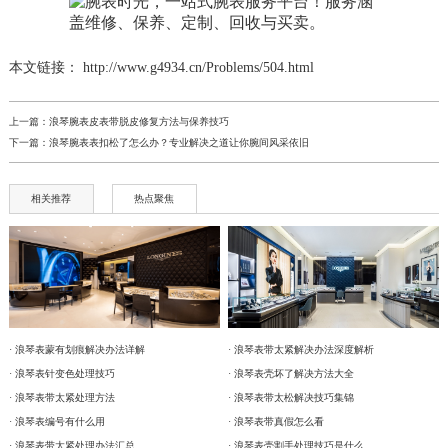
本文链接： http://www.g4934.cn/Problems/504.html
上一篇：
浪琴腕表皮表带脱皮修复方法与保养技巧
下一篇：
浪琴腕表表扣松了怎么办？专业解决之道让你腕间风采依旧
相关推荐
热点聚焦
· 浪琴表蒙有划痕解决办法详解
· 浪琴表带太紧解决办法深度解析
· 浪琴表针变色处理技巧
· 浪琴表壳坏了解决方法大全
· 浪琴表带太紧处理方法
· 浪琴表带太松解决技巧集锦
· 浪琴表编号有什么用
· 浪琴表带真假怎么看
· 浪琴表带太紧处理办法汇总
· 浪琴表壳割手处理技巧是什么