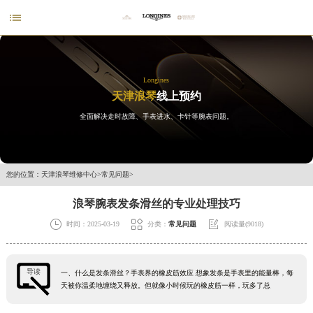

Longines
天津浪琴
线上预约
全面解决走时故障、手表进水、卡针等腕表问题。
您的位置：
天津浪琴维修中心
>
常见问题
>
浪琴腕表发条滑丝的专业处理技巧



时间：2025-03-19
分类：
常见问题
阅读量(9018)
导读
一、什么是发条滑丝？手表界的橡皮筋效应 想象发条是手表里的能量棒，每
天被你温柔地缠绕又释放。但就像小时候玩的橡皮筋一样，玩多了总