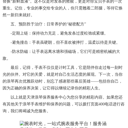
替换“新鲜血液”。这不仅是对发条的救赎，更是对你宝贝手表的一次
重生。记住，专业的事交给专业的人，你只需翘着二郎腿，等待它焕
然一新归来就好。
五、预防胜于治疗：日常养护的“秘密配方”
-定期上链：保持动力充足，避免发条过度松弛或紧绷。
-避免撞击：手表虽硬朗，但不喜欢被摔打，温柔以待是关键。
-防水防磁：让手表远离水塘和强磁场，它们可是精密机械的大
敌。
最后，记得，手表不仅仅是计时工具，它是陪伴你走过每一刻时
光的伙伴。对它的关爱，就是对自己生活态度的展现。下一次，当你
的浪琴再次优雅跃动时，别忘了感谢那些幕后英雄——包括你自己，
因为正确的保养决策，让它得以继续记录你的精彩人生。
以上就是
天津浪琴保养服务中心
为您分享的精彩内容。如果您还
有其他关于浪琴手表维护和保养的问题，可以拨打页面400电话进行咨
询，我们将竭诚为您服务。