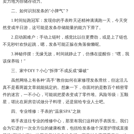
卖力地为你储存动力。
二、如何识别发条的“小脾气”？
1.时间短跑冠军：发现你的手表昨天还精神满满跑一天，今天突
然变成半日游，这可能是发条存储能量的能力下滑了。
2.启动困难户：手动上链时，感觉比以往更费劲，或是上了链也
不见秒针欢快起跳，嗯，发条可能正躲在角落偷懒呢。
3.神秘停摆：无缘无故，时间就静止了，仿佛在提醒你：“嘿，我
该保养啦！”
三、家中DIY？小心“拆弹”不成反成“爆破”
虽然网络上有各种“高手”教你如何在家修理发条滑丝，但这活儿
真不是看两篇文章就能搞定的。想象一下，你面对的是数百个精密零
件的迷宫，一不小心，可能就把爱表变成了零件堆。风险等级：五颗
星，堪比在厨房尝试做分子料理，还是留给专业人士吧。
四、专业维修：手表的“温泉SPA”之旅
将手表送往专业的维修中心，那里有我们这样的手表医生。我们
会为它进行一次全方位的健康检查，包括给发条做个深度护理或直接