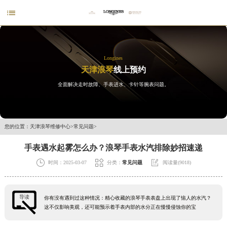

Longines
天津浪琴
线上预约
全面解决走时故障、手表进水、卡针等腕表问题。
您的位置：
天津浪琴维修中心
>
常见问题
>
手表遇水起雾怎么办？浪琴手表水汽排除妙招速递



时间：2025-03-07
分类：
常见问题
阅读量(9018)
导读
你有没有遇到过这种情况：精心收藏的浪琴手表表盘上出现了恼人的水汽？
这不仅影响美观，还可能预示着手表内部的水分正在慢慢侵蚀你的宝