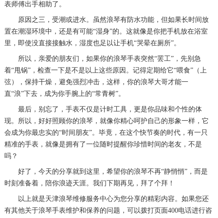
表师傅出手相助了。
原因之三，受潮或进水。虽然浪琴有防水功能，但如果长时间放
置在潮湿环境中，还是有可能“湿身”的。这就像是你把手机放在浴室
里，即使没直接接触水，湿度也足以让手机“哭晕在厕所”。
所以，亲爱的朋友们，如果你的浪琴手表突然“罢工”，先别急
着“甩锅”，检查一下是不是以上这些原因。记得定期给它“喂食”（上
弦），保持干燥，避免强烈冲击，这样，你的浪琴大哥才能一
直“浪”下去，成为你手腕上的“常青树”。
最后，别忘了，手表不仅是计时工具，更是你品味和个性的体
现。所以，好好照顾你的浪琴，就像你精心呵护自己的形象一样，它
会成为你最忠实的“时间朋友”。毕竟，在这个快节奏的时代，有一只
精准的手表，就像是拥有了一位随时提醒你珍惜时间的老友，不是
吗？
好了，今天的分享就到这里，希望你的浪琴不再“静悄悄”，而是
时刻准备着，陪你浪迹天涯。我们下期再见，拜了个拜！
以上就是
天津浪琴维修服务中心
为您分享的精彩内容。如果您还
有其他关于浪琴手表维护和保养的问题，可以拨打页面400电话进行咨