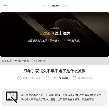

Longines
天津浪琴
线上预约
全面解决走时故障、手表进水、卡针等腕表问题。
您的位置：
天津浪琴维修中心
>
常见问题
>
浪琴手表很久不戴不走了是什么原因



时间：2025-02-21
分类：
常见问题
阅读量(9018)
导读
嘿，各位时尚达人们，今天咱们聊聊一个既高雅又接地气的话题你的浪琴手
表为啥从浪琴变成了浪静。别急，这不是手表在学佛系，而是它可能