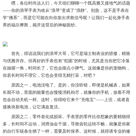
嘿，各位时尚达人们，今天咱们聊聊一个既高雅又接地气的话题
——你的浪琴手表为啥从“浪琴”变成了“浪静”。别急，这不是手表在
学“佛系”，而是它可能在向你发出求救信号呢！让我们一起化身手表
界的福尔摩斯，揭开这背后的神秘面纱。
首先，得说说我们的浪琴大哥，它可是瑞士制表业的骄傲，精致
与优雅并存。但再好的手表也有“犯困”的时候，尤其是当你把它冷落
在抽屉一角，时间长了，它也会闹点小脾气。这就像是你的宠物狗，
你若长时间不理它，它也会变得无精打采，对吧？
原因之一，电池没电了。是的，你没听错，即便是机械表，如果
长期不动，里面的能量也会慢慢消耗殆尽，就像你的手机，放着不用
也会自动关机一样。这时，你得给它来个“充电宝”——上弦，或者直
接换块新电池，让它满血复活。
原因之二，零件老化或损坏。手表里的零件比你想象的要精细得
多，长时间不运动，润滑油会干涸，导致齿轮运转不畅，就像是你家
的自行车链条生锈了一样，需要及时保养。这时候，就得请专业的修