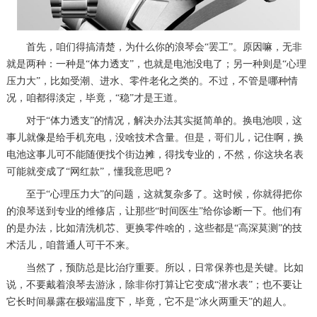
惠州市惠城区江北文昌一路7号华贸大厦（华贸天地）1座30层30-05室（需提前预约）
厦门市思明区湖滨东路95号万象城华润大厦B座11层1104室（需提前预约）
首先，咱们得搞清楚，为什么你的浪琴会“罢工”。原因嘛，无非
福州市晋安区竹屿路6号东二环泰禾广场2号楼5层509室（需提前预约）
就是两种：一种是“体力透支”，也就是电池没电了；另一种则是“心理
压力大”，比如受潮、进水、零件老化之类的。不过，不管是哪种情
成都市锦江区人民东路6号SAC东原中心24层2406B室（需提前预约）
况，咱都得淡定，毕竟，“稳”才是王道。
重庆市江北区观音桥步行街2号融恒时代广场9层902室（需提前预约）
对于“体力透支”的情况，解决办法其实挺简单的。换电池呗，这
长沙市芙蓉区建湘路393号世茂环球金融中心写字楼10层1013室（需提前预约）
事儿就像是给手机充电，没啥技术含量。但是，哥们儿，记住啊，换
郑州市二七区民主路10号华润大厦29层2905室（需提前预约）
电池这事儿可不能随便找个街边摊，得找专业的，不然，你这块名表
太原市迎泽区迎泽街道解放路15号亨得利名表维修授权店3楼（需提前预约）
可能就变成了“网红款”，懂我意思吧？
沈阳市沈河区中街路137号亨得利名表维修授权店1楼（需提前预约）
至于“心理压力大”的问题，这就复杂多了。这时候，你就得把你
沈阳市沈河区中街路83号亨得利名表维修授权店1楼（需提前预约）
的浪琴送到专业的维修店，让那些“时间医生”给你诊断一下。他们有
的是办法，比如清洗机芯、更换零件啥的，这些都是“高深莫测”的技
黑龙江省大庆市萨尔图区会战大街浪琴售后服务中心（需提前预约）
术活儿，咱普通人可干不来。
黑龙江省鹤岗市向阳区红军路浪琴售后服务中心（需提前预约）
当然了，预防总是比治疗重要。所以，日常保养也是关键。比如
黑龙江省黑河市爱辉区中央街浪琴售后服务中心（需提前预约）
说，不要戴着浪琴去游泳，除非你打算让它变成“潜水表”；也不要让
黑龙江省鸡西市鸡冠区红军路浪琴售后服务中心（需提前预约）
它长时间暴露在极端温度下，毕竟，它不是“冰火两重天”的超人。
黑龙江省佳木斯市向阳区长安路浪琴售后服务中心（需提前预约）