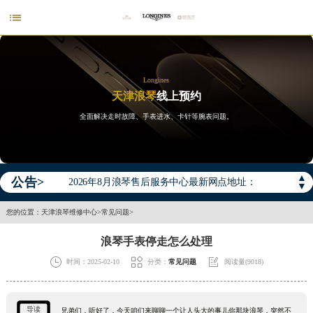

Longines
天津浪琴
线上预约
全面解决走时故障、手表进水、卡针等腕表问题。
2026年浪琴中国区售后服务网络优化升级公告
2026年8月浪琴全国官方售后客户服务热线：400-995-7728
▲
公告>
2026年8月浪琴售后服务中心最新网点地址：
▼
北京市东城区东长安街1号王府井东方广场W3座6层602室（需提前预约）
您的位置：
天津浪琴维修中心
>
常见问题
>
北京市朝阳区建国门外大街甲6号华熙国际中心D座11层1102室（需提前预约）
浪琴手表停走怎么处理
天津市和平区赤峰道136号天津国际金融中心26层2603室（需提前预约）



时间：2025-02-10
分类：
常见问题
阅读量(9018)
上海市徐汇区虹桥路3号港汇中心2座37层3705室（需提前预约）
上海市黄浦区南京东路299号宏伊国际广场写字楼8层806室（需提前预约）
南京市秦淮区中山南路1号南京中心22层22-C1-C3室（需提前预约）
导读
兄弟们，听好了，今天咱们来聊聊一个让人头大的事儿你那块浪琴，突然不