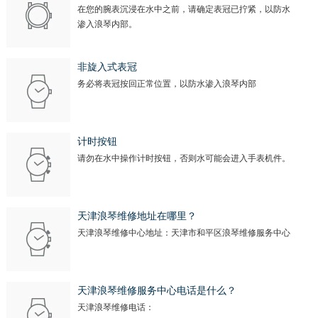
安徽省滁州市琅琊区南谯北路浪琴售后服务中心（需提前预约）
在您的腕表沉浸在水中之前，请确定表冠已拧紧，以防水
安徽省阜阳市颍州区颍州北路浪琴售后服务中心（需提前预约）
渗入浪琴内部。
安徽省淮北市相山区淮海路浪琴售后服务中心（需提前预约）
安徽省淮南市田家庵区国庆中路浪琴售后服务中心（需提前预约）
非旋入式表冠
务必将表冠按回正常位置，以防水渗入浪琴内部
安徽省黄山市屯溪区黄山西路浪琴售后服务中心（需提前预约）
安徽省六安市金安区解放中路浪琴售后服务中心（需提前预约）
安徽省马鞍山市雨山区湖南西路浪琴售后服务中心（需提前预约）
计时按钮
安徽省宿州市埇桥区人民中路浪琴售后服务中心（需提前预约）
请勿在水中操作计时按钮，否则水可能会进入手表机件。
安徽省铜陵市铜官区石城大道浪琴售后服务中心（需提前预约）
安徽省芜湖市镜湖区中山路步行街浪琴售后服务中心（需提前预约）
安徽省宣城市宣州区叠嶂西路浪琴售后服务中心（需提前预约）
天津浪琴维修地址在哪里？
天津浪琴维修中心地址：天津市和平区浪琴维修服务中心
福建省龙岩市新罗区九一南路浪琴售后服务中心（需提前预约）
福建省南平市建阳区人民西路浪琴售后服务中心（需提前预约）
福建省宁德市蕉城区天湖东路浪琴售后服务中心（需提前预约）
天津浪琴维修服务中心电话是什么？
福建省莆田市城厢区霞林街道荔华东大道浪琴售后服务中心（需提前预约）
天津浪琴维修电话：