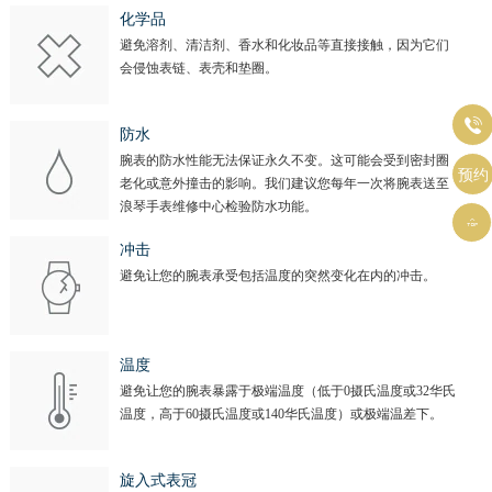
山西省晋城市城区黄华街浪琴售后服务中心（需提前预约）
化学品
山西省晋中市榆次区顺城街浪琴售后服务中心（需提前预约）
避免溶剂、清洁剂、香水和化妆品等直接接触，因为它们
山西省临汾市尧都区解放路浪琴售后服务中心（需提前预约）
会侵蚀表链、表壳和垫圈。
山西省吕梁市离石区永宁中路与建设街交叉口浪琴售后服务中心（需提前预约）

山西省朔州市朔城区怡西路与鄯阳西街交汇处浪琴售后服务中心（需提前预约）
防水
腕表的防水性能无法保证永久不变。这可能会受到密封圈
山西省忻州市忻府区和平东街与七一南路交叉口浪琴售后服务中心（需提前预约）
预约
老化或意外撞击的影响。我们建议您每年一次将腕表送至
山西省阳泉市郊区平阳东街与新城大道交叉口浪琴售后服务中心（需提前预约）
浪琴手表维修中心检验防水功能。

山西省运城市盐湖区河东街浪琴售后服务中心（需提前预约）
冲击
山西省长治市潞州区英雄中路浪琴售后服务中心（需提前预约）
避免让您的腕表承受包括温度的突然变化在内的冲击。
山西省太原市迎泽区迎泽街道解放路15号亨得利名表维修授权店3楼浪琴售后服务中心（需提前预约）
天津市和平区赤峰道136号天津国际金融中心26层2603室浪琴售后服务中心（需提前预约）
安徽省安庆市迎江区人民路浪琴售后服务中心（需提前预约）
温度
避免让您的腕表暴露于极端温度（低于0摄氏温度或32华氏
安徽省蚌埠市蚌山区淮河路浪琴售后服务中心（需提前预约）
温度，高于60摄氏温度或140华氏温度）或极端温差下。
安徽省亳州市谯城区魏武大道浪琴售后服务中心（需提前预约）
安徽省池州市贵池区长江路浪琴售后服务中心（需提前预约）
旋入式表冠