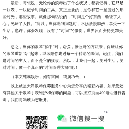
最后，哥想说，无论你的浪琴出了什么状况，都要记得，它只是
黑龙江省牡丹江市东安区太平路浪琴售后服务中心（需提前预约）
一块表，一块记录时间的工具。真正重要的，是你和它一起度过的那
黑龙江省七台河市桃山区大同街浪琴售后服务中心（需提前预约）
些时光，那些故事。就像那句话说的，“时间是个好东西，验证了人
心，见证了人性。”所以，当你遇到问题时，不妨放慢脚步，享受一下
黑龙江省齐齐哈尔市龙沙区龙华路浪琴售后服务中心（需提前预约）
生活，也许，你会发现，没有了“时间”的催促，世界反而变得更加美
黑龙江省双鸭山市尖山区新兴大街浪琴售后服务中心（需提前预约）
好。
黑龙江省绥化市北林区新华街与康庄路交叉口浪琴售后服务中心（需提前预约）
总之，当你的浪琴“躺平”时，别慌，按照哥的方法来，保证让你
黑龙江省伊春市伊美区通河路浪琴售后服务中心（需提前预约）
的浪琴重新“站”起来，继续陪你走过每一个精彩的瞬间。记住，我们
吉林省白城市洮北区明仁南街浪琴售后服务中心（需提前预约）
是时间的主人，而不是它的奴隶。所以，让我们一起，笑对生活，笑
对时间，做一个真正的“时间管理大师”吧！
吉林省白山市浑江区浑江大街浪琴售后服务中心（需提前预约）
（本文纯属娱乐，如有雷同，纯属巧合。）
吉林省吉林市船营区河南街浪琴售后服务中心（需提前预约）
吉林省辽源市龙山区人民大街浪琴售后服务中心（需提前预约）
以上就是
天津浪琴保养服务中心
为您分享的精彩内容。如果您还
有其他关于浪琴手表维护和保养的问题，可以拨打页面400电话进行咨
吉林省梅河口市新华街道梅河大街浪琴售后服务中心（需提前预约）
询，我们将竭诚为您服务。
吉林省四平市铁东区紫气大路与南九经街交汇处浪琴售后服务中心（需提前预约）
吉林省松原市宁江区五环大街浪琴售后服务中心（需提前预约）
吉林省通化市东昌区环通乡江南大街浪琴售后服务中心（需提前预约）
吉林省延边市延吉市解放路浪琴售后服务中心（需提前预约）